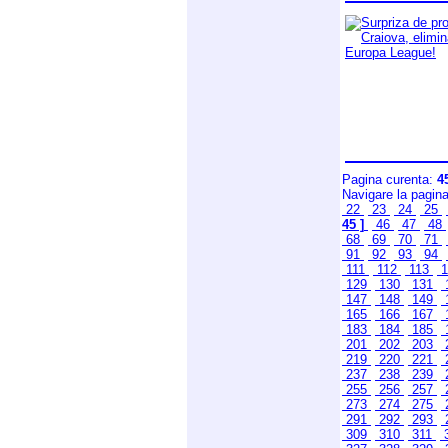
Pagina curenta:
4
Navigare la pagin
22
23
24
25
45 ]
46
47
48
68
69
70
71
91
92
93
94
111
112
113
1
129
130
131
147
148
149
165
166
167
183
184
185
201
202
203
219
220
221
237
238
239
255
256
257
273
274
275
291
292
293
309
310
311