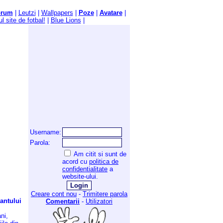
orum
|
Leutzi
|
Wallpapers
|
Poze
|
Avatare
|
l site de fotbal!
|
Blue Lions
|
Username:
Parola:
Am citit si sunt de
acord cu
politica de
confidentialitate
a
website-ului.
Creare cont nou
-
Trimitere parola
cantului
Comentarii
-
Utilizatori
ni,