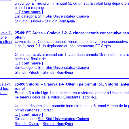
unicul gol al meciului in minutul 51 cu un sut la coltul lung dupa o pr
piept la o respinge
... [ continuare ]
Din categoria
Stiri Stiri Universitatea Craiova
Stiri din Craiova
-
Stiri din Rom�nia
25-09
:
FC Arges – Craiova 1-2. A cincea victorie consecutiva pen
olteni
Universitatea Craiova a obtinut, vineri, a cincea victorie consecutiv
Liga 1, scor 2-1, in deplasare cu nou-promovata FC Arges.
Oltenii au rezolvat meciul din Trivale dupa primele 15 minute, insa au
periculos finalul de
... [ continuare ]
Din categoria
Stiri Stiri Universitatea Craiova
Stiri din Pitesti
-
Stiri din Rom�nia
15-09
:
Viitorul – Craiova 1-4. Oltenii pe primul loc, Viitorul lante
rosie!
Etapa a 3-a din Liga 1 s-a incheiat cu o victorie la scor a Universitat
pe terenul celor de la Viitorul Constanta, scor 4-1.
Un meci dezechilibrat numeric inca din minutul 5, cand Artean de la
primit cartonasul direct
... [ continuare ]
Din categoria
Stiri Stiri Universitatea Craiova
Stiri din Ovidiu
-
Stiri din Rom�nia