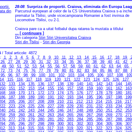
28-08
:
Surpriza de proportii. Craiova, eliminata din Europa Lea
Parcursul european al celor de la CS Universitatea Craiova s-a inche
prematur la Tbilisi, unde vicecampioana Romaniei a fost invinsa de
Locomotive Tbilisi, cu 2-1.
Craiova pare ca a uitat fotbalul dupa ratarea la mustata a titlului
... [ continuare ]
Din categoria
Stiri Stiri Universitatea Craiova
Stiri din Tbilisi
-
Stiri din Georgia
5
/ Total articole: 4872
a:
1
2
3
4
5
6
7
8
9
10
11
12
13
14
15
16
17
18
19
26
27
28
29
30
31
32
33
34
35
36
37
38
39
40
41
42
49
50
51
52
53
54
55
56
57
58
59
60
61
62
63
64
65
72
73
74
75
76
77
78
79
80
81
82
83
84
85
86
87
88
95
96
97
98
99
100
101
102
103
104
105
106
107
108
10
14
115
116
117
118
119
120
121
122
123
124
125
126
127
132
133
134
135
136
137
138
139
140
141
142
143
144
14
150
151
152
153
154
155
156
157
158
159
160
161
162
16
168
169
170
171
172
173
174
175
176
177
178
179
180
18
186
187
188
189
190
191
192
193
194
195
196
197
198
19
204
205
206
207
208
209
210
211
212
213
214
215
216
21
222
223
224
225
226
227
228
229
230
231
232
233
234
23
240
241
242
243
244
245
246
247
248
249
250
251
252
25
258
259
260
261
262
263
264
265
266
267
268
269
270
27
276
277
278
279
280
281
282
283
284
285
286
287
288
28
294
295
296
297
298
299
300
301
302
303
304
305
306
30
312
313
314
315
316
317
318
319
320
321
322
323
324
32