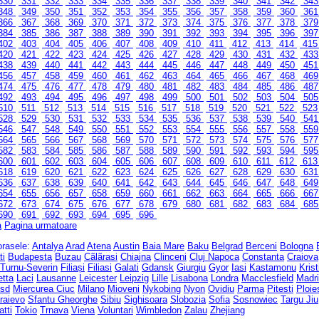
330
331
332
333
334
335
336
337
338
339
340
341
342
34
348
349
350
351
352
353
354
355
356
357
358
359
360
36
366
367
368
369
370
371
372
373
374
375
376
377
378
37
384
385
386
387
388
389
390
391
392
393
394
395
396
39
402
403
404
405
406
407
408
409
410
411
412
413
414
41
420
421
422
423
424
425
426
427
428
429
430
431
432
43
438
439
440
441
442
443
444
445
446
447
448
449
450
45
456
457
458
459
460
461
462
463
464
465
466
467
468
46
474
475
476
477
478
479
480
481
482
483
484
485
486
48
492
493
494
495
496
497
498
499
500
501
502
503
504
50
510
511
512
513
514
515
516
517
518
519
520
521
522
52
528
529
530
531
532
533
534
535
536
537
538
539
540
54
546
547
548
549
550
551
552
553
554
555
556
557
558
55
564
565
566
567
568
569
570
571
572
573
574
575
576
57
582
583
584
585
586
587
588
589
590
591
592
593
594
59
600
601
602
603
604
605
606
607
608
609
610
611
612
61
618
619
620
621
622
623
624
625
626
627
628
629
630
63
636
637
638
639
640
641
642
643
644
645
646
647
648
64
654
655
656
657
658
659
660
661
662
663
664
665
666
66
672
673
674
675
676
677
678
679
680
681
682
683
684
68
690
691
692
693
694
695
696
a
Pagina urmatoare
 orasele:
Antalya
Arad
Atena
Austin
Baia Mare
Baku
Belgrad
Berceni
Bologna
ti
Budapesta
Buzau
Cãlãrasi
Chiajna
Clinceni
Cluj Napoca
Constanta
Craiova
 Turnu-Severin
Filiași
Filiasi
Galati
Gdansk
Giurgiu
Gyor
Iasi
Kastamonu
Kris
etta
Laci
Lausanne
Leicester
Leipzig
Lille
Lisabona
Londra
Macclesfield
Madr
sd
Miercurea Ciuc
Milano
Mioveni
Nykobing
Nyon
Ovidiu
Parma
Pitesti
Ploie
raievo
Sfantu Gheorghe
Sibiu
Sighisoara
Slobozia
Sofia
Sosnowiec
Targu Jiu
atti
Tokio
Trnava
Viena
Voluntari
Wimbledon
Zalau
Zhejiang