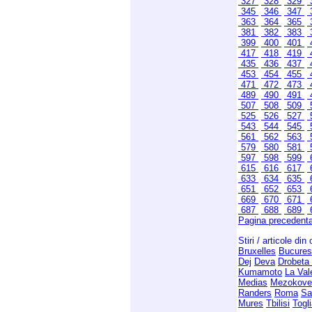
327
328
329
345
346
347
363
364
365
381
382
383
399
400
401
417
418
419
435
436
437
453
454
455
471
472
473
489
490
491
507
508
509
525
526
527
543
544
545
561
562
563
579
580
581
597
598
599
615
616
617
633
634
635
651
652
653
669
670
671
687
688
689
Pagina precedent
Stiri / articole din
Bruxelles
Bucures
Dej
Deva
Drobeta
Kumamoto
La Val
Medias
Mezokove
Randers
Roma
Sa
Mures
Tbilisi
Togli