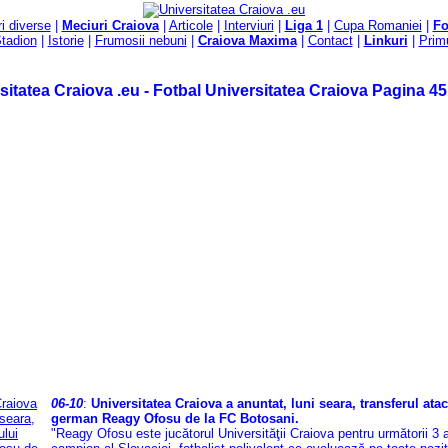
ri diverse
|
Meciuri Craiova
|
Articole
|
Interviuri
|
Liga 1
|
Cupa Romaniei
|
F
tadion
|
Istorie
|
Frumosii nebuni
|
Craiova Maxima
|
Contact
|
Linkuri
|
Primu
sitatea Craiova .eu - Fotbal Universitatea Craiova Pagina 45
06-10
:
Universitatea Craiova a anuntat, luni seara, transferul ata
german Reagy Ofosu de la FC Botosani.
"Reagy Ofosu este jucătorul Universităţii Craiova pentru următorii 3 a