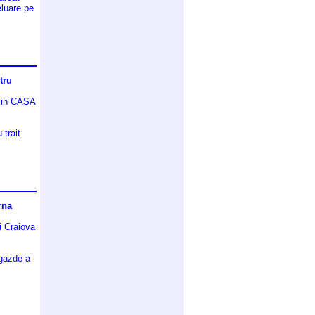
eluare pe
tru
a in CASA
 trait
rna
ii Craiova
 gazde a