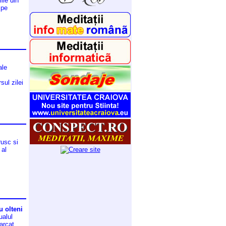
ile din
 pe
ale
sul zilei
rusc si
 al
u olteni
ualul
arcat