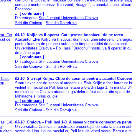
campion al Slovaciei, fotbalist polivalent ce evoluează pe toate poziţi
compartimentul ofensiv. Bun venit, Reagy! ", a anuntat clubul oltean
Facebook.
... [ continuare ]
Din categoria
Stiri Jucatori Universitatea Craiova
Stiri din Craiova
-
Stiri din Rom�nia
04-10
:
Koljic va fi operat. Cat lipseste bosniacul de pe teren
Atacantul Elvir Koljic va fi supus, duminica, unei interventii chirurgic
pentru fractura de peroneu suferita in timpul partidei de campionat
Universitatea Craiova – Poli Iasi. ”Dragonul” nostru va fi operat în cur
de mâine și pri
... [ continuare ]
Din categoria
Stiri Jucatori Universitatea Craiova
Stiri din Craiova
-
Stiri din Rom�nia
03-10
:
S-a rupt Koljic. Clipe de cosmar pentru atacantul Craiovei
Startul excelent de sezon al atacantului Elvir Koljic a fost intrerupt b
violent in meciul cu Poli Iasi din etapa a 6-a din Liga 1. In minutul 34
meciului de la Craiova atacantul gazdelor a fost atacat din spate de
Mihalache si prins cu gle
... [ continuare ]
Din categoria
Stiri Jucatori Universitatea Craiova
Stiri din Craiova
-
Stiri din Rom�nia
03-10
:
Craiova – Poli Iasi 1-0. A sasea victorie consecutiva pentr
Universitatea Craiova isi pastreaza procentajul de suta la suta in act
sezon de Liga 1 dupa meciul cu Poli Iasi de vineri seara. Barbut a m