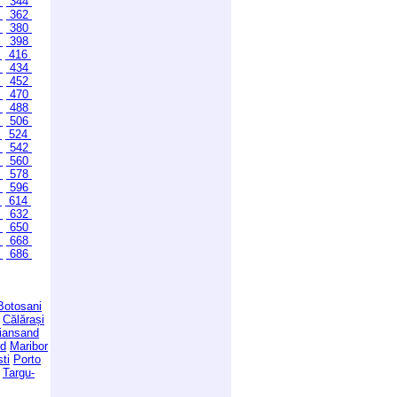
3
344
1
362
9
380
7
398
5
416
3
434
1
452
9
470
7
488
5
506
3
524
1
542
9
560
7
578
5
596
3
614
1
632
9
650
7
668
5
686
Botosani
Călărași
tiansand
id
Maribor
sti
Porto
Targu-