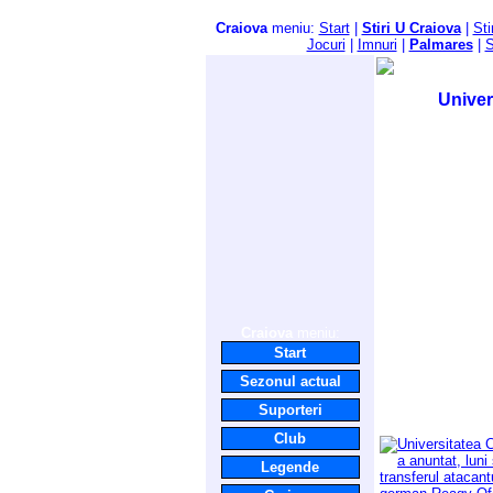
Craiova
meniu:
Start
|
Stiri U Craiova
|
Sti
Jocuri
|
Imnuri
|
Palmares
|
S
Univer
Craiova
meniu:
Start
Sezonul actual
Suporteri
Club
Legende