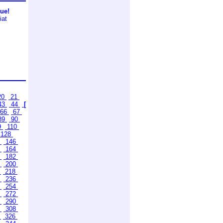
gue!
iat
20
21
43
44
[
66
67
89
90
9
110
128
5
146
3
164
1
182
9
200
7
218
5
236
3
254
1
272
9
290
7
308
5
326