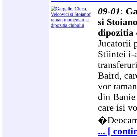
09-01
:
Ga
si Stoia
dipozitia
Jucatorii
Stiintei i-
transferur
Baird, car
vor ramane
din Banie
care isi v
�Deocam
... [ cont