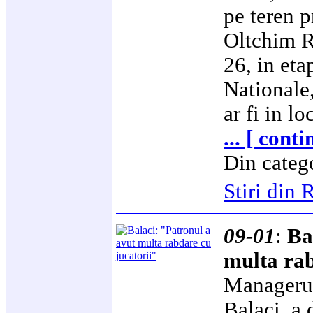
pe teren p
Oltchim R
26, in eta
Nationale,
ar fi in lo
... [ cont
Din categ
Stiri di
09-01
:
Ba
multa rab
Managerul 
Balaci, a 