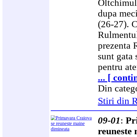
Oltchimul
dupa meci
(26-27). 
Rulmentul
prezenta 
sunt gata 
pentru ate
... [ cont
Din categ
Stiri di
09-01
:
Pr
reuneste