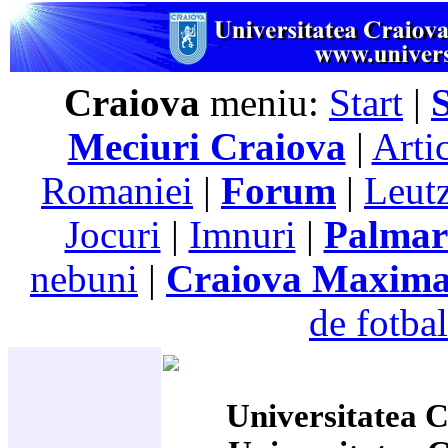
Craiova
meniu:
Start
|
Meciuri Craiova
|
Arti
Romaniei
|
Forum
|
Leutz
Jocuri
|
Imnuri
|
Palmar
nebuni
|
Craiova Maxim
de fotbal
Universitatea C