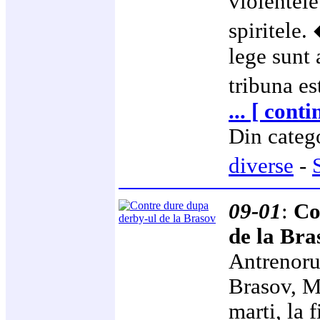
violentele
spiritele
lege sunt 
tribuna es
... [ cont
Din categ
diverse
-
09-01
:
Co
de la Bra
Antrenoru
Brasov, Ma
marti, la 