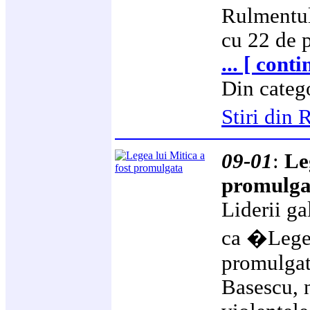
Rulmentul
cu 22 de p
... [ cont
Din categ
Stiri di
09-01
:
Le
promulga
Liderii ga
ca �Lege
promulgat
Basescu, 