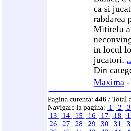
ca si juca
rabdarea 
Mititelu a
neconvinga
in locul lo
jucatori.
.
Din categ
Maxima
Pagina curenta:
446
/ Total 
Navigare la pagina:
1
2
13
14
15
16
17
18
1
26
27
28
29
30
31
3