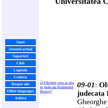
Universitatea 
Craiova
meniu:
Start
Sezonul actual
Suporteri
Club
Legende
Craiova
09-01
:
Ol
Despre site
Other languages
judecata
Arhiva
Gheorghe 