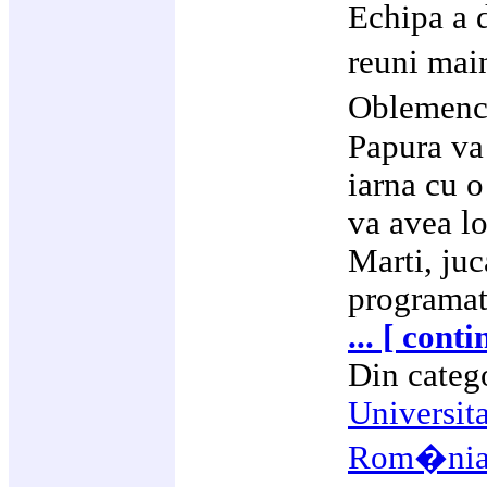
Echipa a d
reuni mai
Oblemenc
Papura va
iarna cu o
va avea lo
Marti, juc
programat
... [ cont
Din categ
Universit
Rom�ni