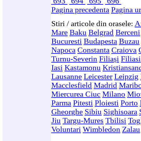
693
694
695
696
Pagina precedenta
Pagina u
Stiri / articole din orasele:
A
Mare
Baku
Belgrad
Berceni
Bucuresti
Budapesta
Buzau
Napoca
Constanta
Craiova
Turnu-Severin
Filiași
Filiasi
Iasi
Kastamonu
Kristiansan
Lausanne
Leicester
Leipzig
Macclesfield
Madrid
Marib
Miercurea Ciuc
Milano
Mio
Parma
Pitesti
Ploiesti
Porto
Gheorghe
Sibiu
Sighisoara
Jiu
Targu-Mures
Tbilisi
Togl
Voluntari
Wimbledon
Zalau