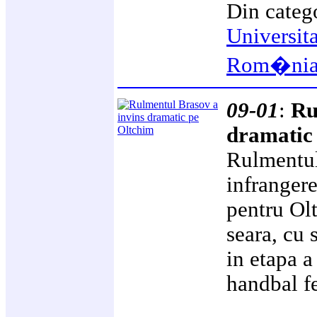
Din categ
Universit
Rom�ni
09-01
:
Ru
dramatic
Rulmentul
infrangere
pentru Ol
seara, cu 
in etapa a
handbal f