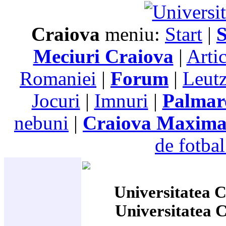
Craiova
meniu:
Start
|
S
Meciuri Craiova
|
Arti
Romaniei
|
Forum
|
Leutz
Jocuri
|
Imnuri
|
Palmar
nebuni
|
Craiova Maxim
de fotbal
Universitatea C
Universitatea 