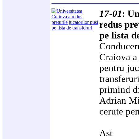
17-01
:
Un
redus pre
pe lista d
Conducere
Craiova a 
pentru juc
transferur
primind d
Adrian Mit
cerute pen
Ast