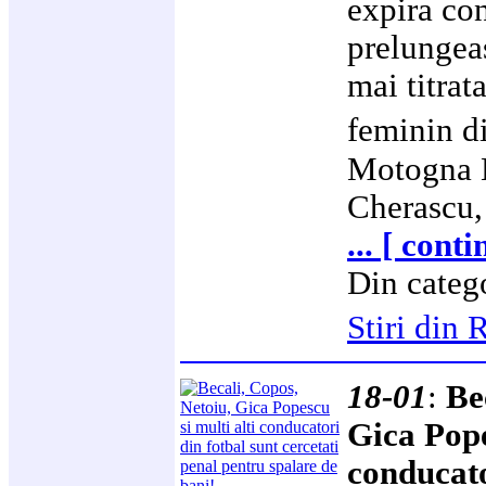
expira con
prelungea
mai titrat
feminin d
Motogna 
Cherascu,
... [ cont
Din categ
Stiri di
18-01
:
Be
Gica Pope
conducato