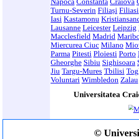
Napoca
Constanta
Craiova
Turnu-Severin
Filiași
Filiasi
Iasi
Kastamonu
Kristiansan
Lausanne
Leicester
Leipzig
Macclesfield
Madrid
Marib
Miercurea Ciuc
Milano
Mio
Parma
Pitesti
Ploiesti
Porto
Gheorghe
Sibiu
Sighisoara
Jiu
Targu-Mures
Tbilisi
Togl
Voluntari
Wimbledon
Zalau
Universitatea Crai
© Universi