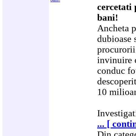
cercetati
bani!
Ancheta pr
dubioase s
procurori
invinuire 
conduc fo
descoperi
10 milioa
Investigat
... [ cont
Din categ