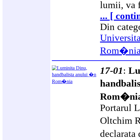
lumii, va 
... [ cont
Din categ
Universit
Rom�ni
17-01
:
Lu
handbali
Rom�ni
Portarul 
Oltchim R
declarata