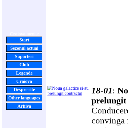
Craiova
meniu:
Start
Sezonul actual
Suporteri
Club
Legende
Craiova
18-01
:
No
Despre site
Other languages
prelungit
Arhiva
Conducere
convinga 