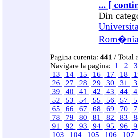
... [ cont
Din categ
Universit
Rom�ni
Pagina curenta:
441
/ Total 
Navigare la pagina:
1
2
13
14
15
16
17
18
1
26
27
28
29
30
31
3
39
40
41
42
43
44
4
52
53
54
55
56
57
5
65
66
67
68
69
70
7
78
79
80
81
82
83
8
91
92
93
94
95
96
9
103
104
105
106
107