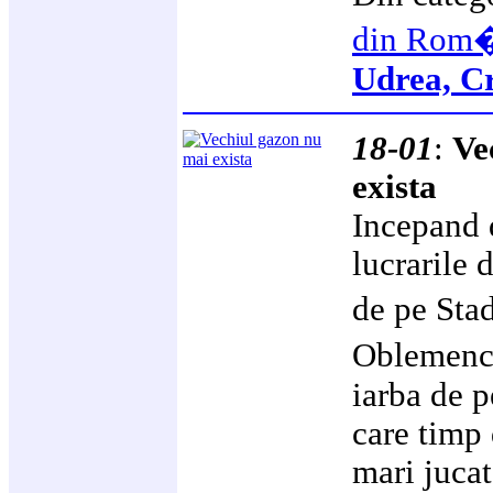
din Rom
Udrea, Cr
18-01
:
Ve
exista
Incepand 
lucrarile
de pe Sta
Oblemenc
iarba de p
care timp 
mari jucat