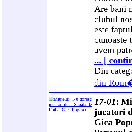
Are bani m
clubul no
este faptul
cunoaste t
avem patr
... [ cont
Din categ
din Rom
17-01
:
Mi
jucatori 
Gica Pop