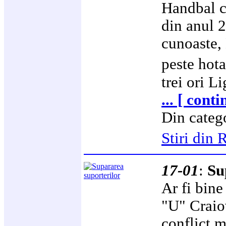
Handbal c
din anul 
cunoaste, 
peste hota
trei ori L
... [ cont
Din categ
Stiri di
17-01
:
Su
Ar fi bine
"U" Craiov
conflict m