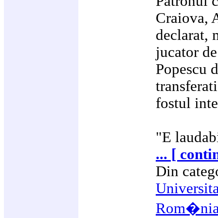
Patronul c
Craiova, A
declarat, 
jucator de
Popescu de
transferat
fostul int
"E laudabi
... [ cont
Din categ
Universit
Rom�ni