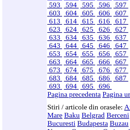
593
594
595
596
597
603
604
605
606
607
613
614
615
616
617
623
624
625
626
627
633
634
635
636
637
643
644
645
646
647
653
654
655
656
657
663
664
665
666
667
673
674
675
676
677
683
684
685
686
687
693
694
695
696
Pagina precedenta
Pagina u
Stiri / articole din orasele:
A
Mare
Baku
Belgrad
Berceni
Bucuresti
Budapesta
Buzau