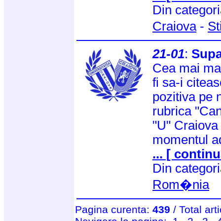
Din categor
Craiova
-
St
21-01
:
Supa
Cea mai mare
fi sa-i citea
pozitiva pe n
rubrica "Can
"U" Craiova
momentul ad
... [ continu
Din categor
Rom�nia
Pagina curenta:
439
/ Total art