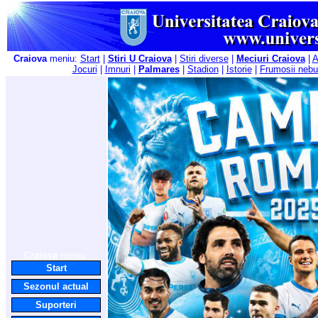
Craiova
meniu:
Start
|
Stiri U Craiova
|
Stiri diverse
|
Meciuri Craiova
|
A
Jocuri
|
Imnuri
|
Palmares
|
Stadion
|
Istorie
|
Frumosii nebu
Craiova
meniu:
Start
Sezonul actual
Suporteri