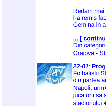
Redam mai j
l-a remis fa
Gemina in a
... [ continu
Din categor
Craiova
-
St
22-01
:
Prog
Fotbalistii S
din partea a
Napoli, ur
jucatorii sa 
stadionului