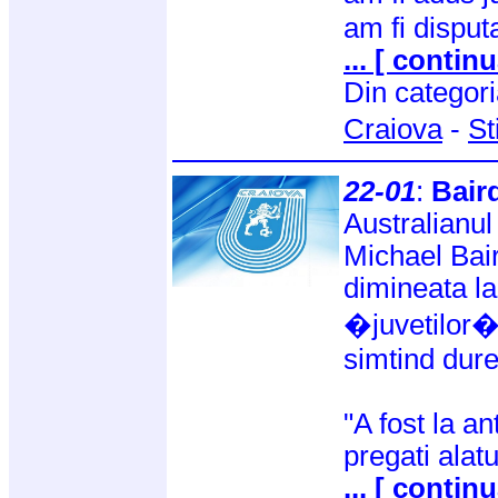
am fi disput
... [ continu
Din categor
Craiova
-
St
22-01
:
Bair
Australianul
Michael Bair
dimineata l
�juvetilor�
simtind dure
"A fost la a
pregati alatu
... [ continu