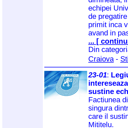
echipei Univ
de pregatire
primit inca v
avand in pa
... [ continu
Din categor
Craiova
-
St
23-01
:
Legi
intereseaza
sustine echi
Factiunea d
singura dintr
care il susti
Mititelu.