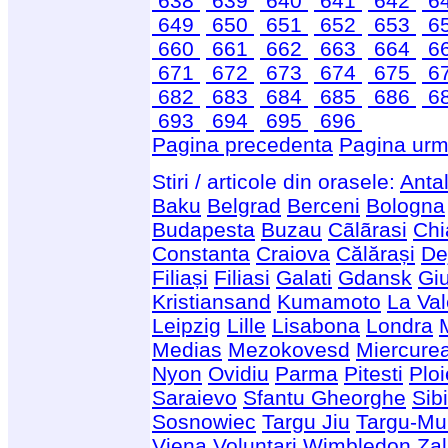
638
639
640
641
642
6
649
650
651
652
653
6
660
661
662
663
664
6
671
672
673
674
675
6
682
683
684
685
686
6
693
694
695
696
Pagina precedenta
Pagina urm
Stiri / articole din orasele:
Anta
Baku
Belgrad
Berceni
Bologna
Budapesta
Buzau
Cãlãrasi
Chi
Constanta
Craiova
Călărași
De
Filiași
Filiasi
Galati
Gdansk
Giu
Kristiansand
Kumamoto
La Val
Leipzig
Lille
Lisabona
Londra
Medias
Mezokovesd
Miercure
Nyon
Ovidiu
Parma
Pitesti
Ploi
Saraievo
Sfantu Gheorghe
Sib
Sosnowiec
Targu Jiu
Targu-Mu
Viena
Voluntari
Wimbledon
Za