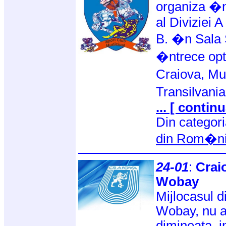
organiza �n
al Diviziei 
B. �n Sala S
�ntrece op
Craiova, M
Transilvani
... [ continu
Din categor
din Rom�n
24-01
:
Craio
Wobay
Mijlocasul d
Wobay, nu a 
dimineata, i