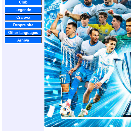
Club
Legende
Craiova
Despre site
Other languages
Arhiva