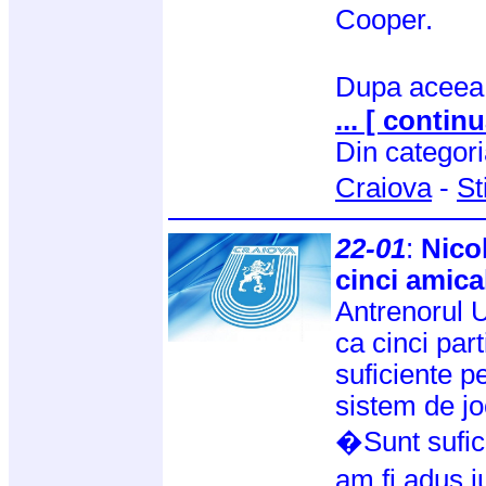
Cooper.
Dupa aceea,
... [ continu
Din categor
Craiova
-
St
22-01
:
Nico
cinci amica
Antrenorul U
ca cinci part
suficiente p
sistem de jo
�Sunt sufici
am fi adus ju