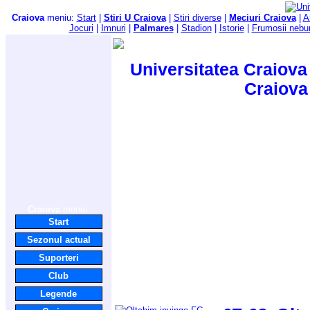
Craiova
meniu:
Start
|
Stiri U Craiova
|
Stiri diverse
|
Meciuri Craiova
|
A
Jocuri
|
Imnuri
|
Palmares
|
Stadion
|
Istorie
|
Frumosii nebu
Universitatea Craiova 
Craiova
Craiova
meniu:
Start
Sezonul actual
Suporteri
Club
Legende