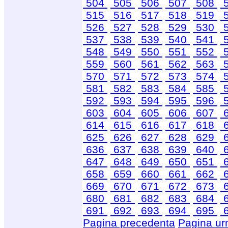
504
505
506
507
508
515
516
517
518
519
526
527
528
529
530
537
538
539
540
541
548
549
550
551
552
559
560
561
562
563
570
571
572
573
574
581
582
583
584
585
592
593
594
595
596
603
604
605
606
607
614
615
616
617
618
625
626
627
628
629
636
637
638
639
640
647
648
649
650
651
658
659
660
661
662
669
670
671
672
673
680
681
682
683
684
691
692
693
694
695
Pagina precedenta
Pagina ur