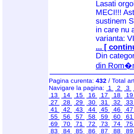
Lasati orgo
MECI!!! Ast
sustinem S
in care nu
varianta: 
... [ contin
Din catego
din Rom�n
Pagina curenta:
432
/ Total ar
Navigare la pagina:
1
2
3
13
14
15
16
17
18
1
27
28
29
30
31
32
3
41
42
43
44
45
46
4
55
56
57
58
59
60
6
69
70
71
72
73
74
7
83
84
85
86
87
88
8