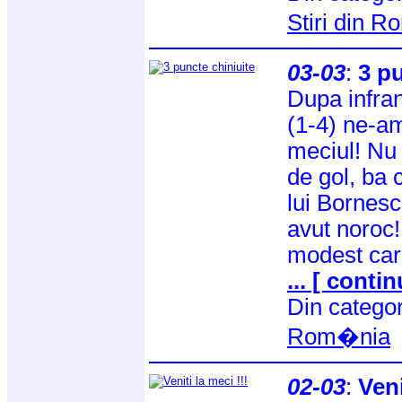
Stiri din 
03-03
:
3 pu
Dupa infran
(1-4) ne-am
meciul! Nu
de gol, ba 
lui Bornes
avut noroc!
modest car
... [ contin
Din catego
Rom�nia
02-03
:
Veni