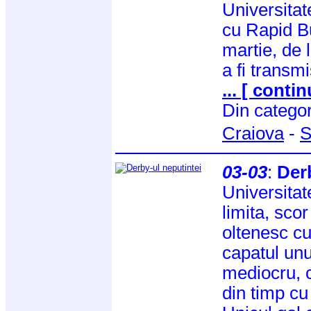
Universitat
cu Rapid B
martie, de 
a fi transm
... [ contin
Din catego
Craiova
-
S
03-03
:
Der
Universitat
limita, scor
oltenesc cu
capatul un
mediocru, 
din timp cu