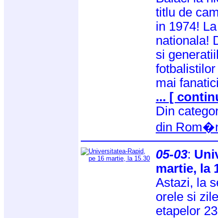
titlu de ca
in 1974! La
nationala! 
si generati
fotbalistilo
mai fanatic
... [ contin
Din catego
din Rom�n
05-03
:
Uni
martie, la 
Astazi, la s
orele si zi
etapelor 23