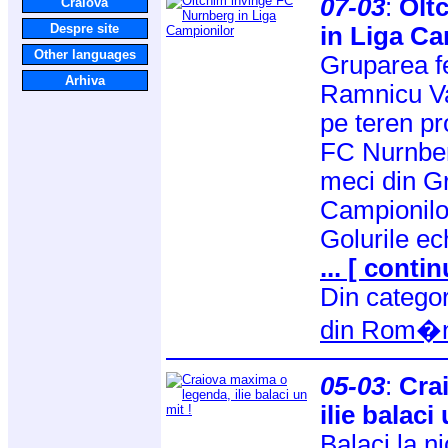
07-03
:
Olt
Craiova
Despre site
in Liga Ca
Other languages
Gruparea f
Arhiva
Ramnicu Val
pe teren pr
FC Nurnberg
meci din Gr
Campionilo
Golurile ec
... [ contin
Din catego
din Rom�n
05-03
:
Cra
ilie balaci
Balaci la ni