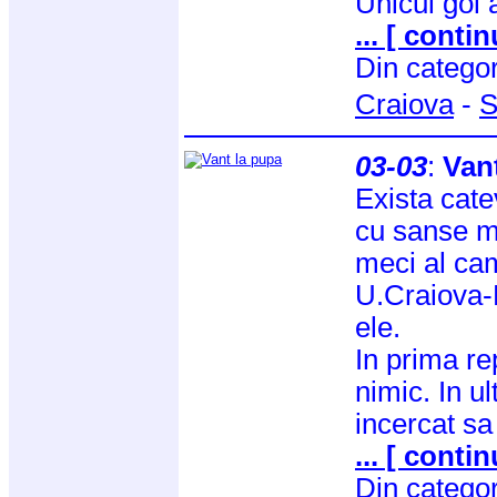
Unicul gol a
... [ contin
Din catego
Craiova
-
S
03-03
:
Van
Exista cate
cu sanse ma
meci al cam
U.Craiova-P
ele.
In prima rep
nimic. In u
incercat sa 
... [ contin
Din catego