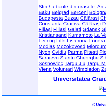
Stiri / articole din orasele:
Ant
Baku
Belgrad
Berceni
Bologn
Budapesta
Buzau
Cãlãrasi
Ch
Constanta
Craiova
Călărași
D
Filiași
Filiasi
Galati
Gdansk
G
Kristiansand
Kumamoto
La Va
Leipzig
Lille
Lisabona
Londra
Medias
Mezokovesd
Miercur
Nyon
Ovidiu
Parma
Pitesti
Plo
Saraievo
Sfantu Gheorghe
Si
Sosnowiec
Targu Jiu
Targu-M
Viena
Voluntari
Wimbledon
Z
Universitatea Crai
© Unive