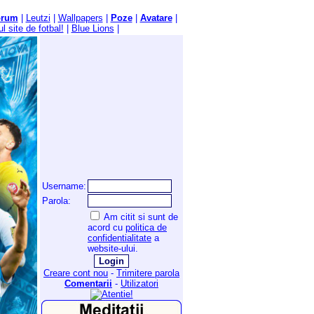
orum
|
Leutzi
|
Wallpapers
|
Poze
|
Avatare
|
l site de fotbal!
|
Blue Lions
|
Username:
Parola:
Am citit si sunt de
acord cu
politica de
confidentialitate
a
website-ului.
Creare cont nou
-
Trimitere parola
Comentarii
-
Utilizatori