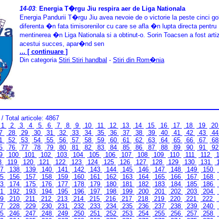
14-03
:
Energia T�rgu Jiu respira aer de Liga Nationala
Energia Pandurii T�rgu Jiu avea nevoie de o victorie la peste cinci gol
diferenta �n fata timisorenilor cu care se afla �n lupta directa pentru
mentinerea �n Liga Nationala si a obtinut-o. Sorin Toacsen a fost arti
acestui succes, apar�nd sen
... [ continuare ]
Din categoria
Stiri Stiri handbal
-
Stiri din Rom�nia
/ Total articole: 4867
1
2
3
4
5
6
7
8
9
10
11
12
13
14
15
16
17
18
19
2
7
28
29
30
31
32
33
34
35
36
37
38
39
40
41
42
43
4
1
52
53
54
55
56
57
58
59
60
61
62
63
64
65
66
67
6
5
76
77
78
79
80
81
82
83
84
85
86
87
88
89
90
91
9
9
100
101
102
103
104
105
106
107
108
109
110
111
112
1
8
119
120
121
122
123
124
125
126
127
128
129
130
131
37
138
139
140
141
142
143
144
145
146
147
148
149
150
55
156
157
158
159
160
161
162
163
164
165
166
167
168
73
174
175
176
177
178
179
180
181
182
183
184
185
186
91
192
193
194
195
196
197
198
199
200
201
202
203
204
09
210
211
212
213
214
215
216
217
218
219
220
221
222
27
228
229
230
231
232
233
234
235
236
237
238
239
240
45
246
247
248
249
250
251
252
253
254
255
256
257
258