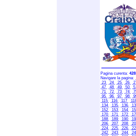
Pagina curenta:
428
Navigare la pagina:
23
24
25
26
2
47
48
49
50
5
71
72
73
74
7
95
96
97
98
9
115
116
117
11
134
135
136
1
152
153
154
1
170
171
172
1
188
189
190
1
206
207
208
2
224
225
226
2
242
243
244
2