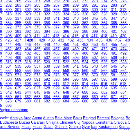
63
264
265
266
267
268
269
270
271
272
273
274
275
276
81
282
283
284
285
286
287
288
289
290
291
292
293
294
99
300
301
302
303
304
305
306
307
308
309
310
311
312
17
318
319
320
321
322
323
324
325
326
327
328
329
330
35
336
337
338
339
340
341
342
343
344
345
346
347
348
53
354
355
356
357
358
359
360
361
362
363
364
365
366
71
372
373
374
375
376
377
378
379
380
381
382
383
384
89
390
391
392
393
394
395
396
397
398
399
400
401
402
07
408
409
410
411
412
413
414
415
416
417
418
419
420
25
426
427
[ 428 ]
429
430
431
432
433
434
435
436
437
43
43
444
445
446
447
448
449
450
451
452
453
454
455
456
61
462
463
464
465
466
467
468
469
470
471
472
473
474
79
480
481
482
483
484
485
486
487
488
489
490
491
492
97
498
499
500
501
502
503
504
505
506
507
508
509
510
15
516
517
518
519
520
521
522
523
524
525
526
527
528
33
534
535
536
537
538
539
540
541
542
543
544
545
546
51
552
553
554
555
556
557
558
559
560
561
562
563
564
69
570
571
572
573
574
575
576
577
578
579
580
581
582
87
588
589
590
591
592
593
594
595
596
597
598
599
600
05
606
607
608
609
610
611
612
613
614
615
616
617
618
23
624
625
626
627
628
629
630
631
632
633
634
635
636
41
642
643
644
645
646
647
648
649
650
651
652
653
654
59
660
661
662
663
664
665
666
667
668
669
670
671
672
77
678
679
680
681
682
683
684
685
686
687
688
689
690
95
696
Pagina urmatoare
rasele:
Antalya
Arad
Atena
Austin
Baia Mare
Baku
Belgrad
Berceni
Bologna
Bo
Budapesta
Buzau
Cãlãrasi
Chiajna
Clinceni
Cluj Napoca
Constanta
Craiova
C
urnu-Severin
Filiași
Filiasi
Galati
Gdansk
Giurgiu
Gyor
Iasi
Kastamonu
Kristi