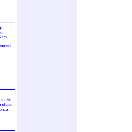
r
lor
 Krim
avansul
ului de
a etape.
priza