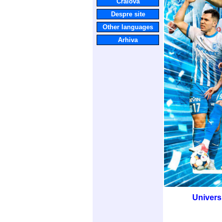
Craiova
Despre site
Other languages
Arhiva
Univers