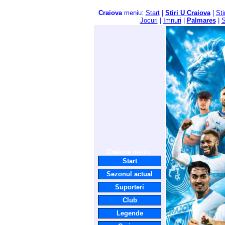
Craiova
meniu:
Start
|
Stiri U Craiova
|
Sti
Jocuri
|
Imnuri
|
Palmares
|
S
Craiova
meniu:
Start
Sezonul actual
Suporteri
Club
Legende