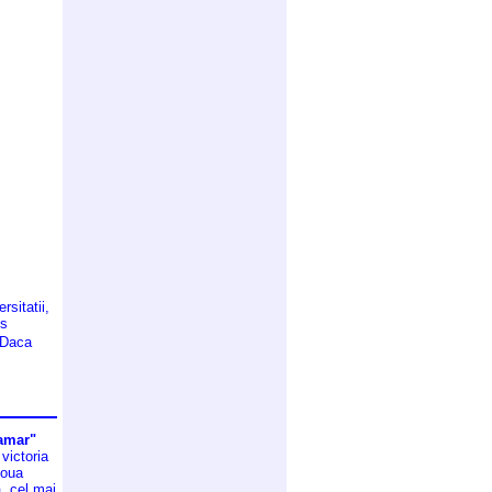
rsitatii,
us
 �Daca
 amar"
 victoria
doua
, cel mai