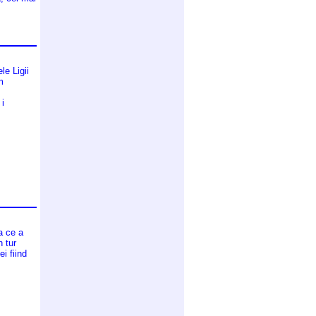
le Ligii
m
 i
a ce a
n tur
ei fiind