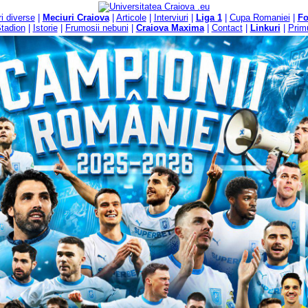
ri diverse
|
Meciuri Craiova
|
Articole
|
Interviuri
|
Liga 1
|
Cupa Romaniei
|
F
tadion
|
Istorie
|
Frumosii nebuni
|
Craiova Maxima
|
Contact
|
Linkuri
|
Primu