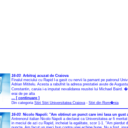
16-03
:
Arbitraj acuzat de Craiova
Finalul meciului cu Rapid l-a gasit cu nervii la pamant pe patronul Unive
Adrian Mititelu. Acesta a rabufnit la adresa prestatiei avute de August
Constantin, caruia i-a imputat nevalidarea reusitei lui Michael Baird.
erai de pe alta
... [ continuare ]
Din categoria
Stiri Stiri Universitatea Craiova
-
Stiri din Rom�nia
16-03
:
Nicolo Napoli: "Am obtinut un punct care imi lasa un gust
Antrenorul italian Nicolo Napoli a declarat ca Universitatea ar fi meritat
in meciul de azi cu Rapid, incheiat la egalitate, scor 1-1. "Am pierdut 
puncte. Am facut un meci bun contra unei echipe bune. Nu a fost, insa