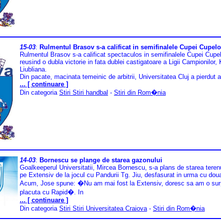
15-03
:
Rulmentul Brasov s-a calificat in semifinalele Cupei Cupelo
Rulmentul Brasov s-a calificat spectaculos in semifinalele Cupei Cupe
reusind o dubla victorie in fata dublei castigatoare a Ligii Campionilor,
Liubliana.
Din pacate, macinata temeinic de arbitrii, Universitatea Cluj a pierdut 
... [ continuare ]
Din categoria
Stiri Stiri handbal
-
Stiri din Rom�nia
14-03
:
Bornescu se plange de starea gazonului
Goalkeeperul Universitatii, Mircea Bornescu, s-a plans de starea teren
pe Extensiv de la jocul cu Pandurii Tg. Jiu, desfasurat in urma cu dou
Acum, Jose spune: �Nu am mai fost la Extensiv, doresc sa am o sur
placuta cu Rapid�. In
... [ continuare ]
Din categoria
Stiri Stiri Universitatea Craiova
-
Stiri din Rom�nia