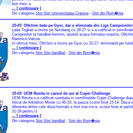
bun meci a
... [ continuare ]
Din categoria
Stiri Stiri Universitatea Craiova
-
Stiri din Rom�nia
15-03
:
Oltchim bate pe Gyor, dar e eliminata din Liga Campionilor
Lada Togliati a invins pe Nurnberg cu 28-27 si s-a calificat in semifinale
Campionilor la handbal feminin, lasand acasa formatia noastra, Oltchi
Ramnicu-Valcea.
In ultimul meci, Oltchim a invins pe Gyor cu 32-27, terminand per total
... [ continuare ]
Din categoria
Stiri Stiri handbal
-
Stiri din Rom�nia
15-03
:
UCM Resita in careul de asi al Cupei Challenge
UCM Resita s-a calificat sambata in semifinalele Cupei Challenge dup
trecut de Arktatron Minsk cu 45-33, la pauza scorul fiind 23-14. Daca i
diferenta dintre cele doua formatii a fost mai mica, scorul final al partid
31-29 pentru U
... [ continuare ]
Din categoria
Stiri Stiri handbal
-
Stiri din Rom�nia