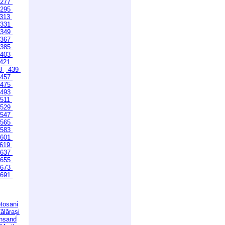
277
295
313
331
349
367
385
403
421
8
439
457
475
493
511
529
547
565
583
601
619
637
655
673
691
tosani
ălărași
ansand