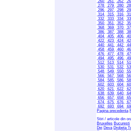
260
261
262
2
278
279
280
2
296
297
298
2
314
315
316
3
332
333
334
3
350
351
352
3
368
369
370
3
386
387
388
3
404
405
406
4
422
423
424
4
440
441
442
4
458
459
460
4
476
477
478
4
494
495
496
4
512
513
514
5
530
531
532
5
548
549
550
5
566
567
568
5
584
585
586
5
602
603
604
6
620
621
622
6
638
639
640
6
656
657
658
6
674
675
676
6
692
693
694
6
Pagina precedenta
Stiri / articole din o
Bruxelles
Bucuresti
Dej
Deva
Drobeta T