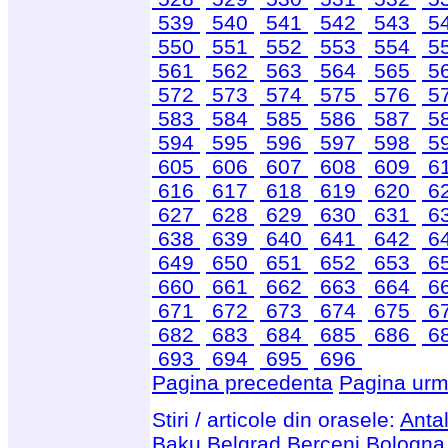
539
540
541
542
543
5
550
551
552
553
554
5
561
562
563
564
565
5
572
573
574
575
576
5
583
584
585
586
587
5
594
595
596
597
598
5
605
606
607
608
609
6
616
617
618
619
620
6
627
628
629
630
631
6
638
639
640
641
642
6
649
650
651
652
653
6
660
661
662
663
664
6
671
672
673
674
675
6
682
683
684
685
686
6
693
694
695
696
Pagina precedenta
Pagina urm
Stiri / articole din orasele:
Anta
Baku
Belgrad
Berceni
Bologna