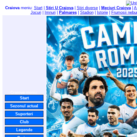
Craiova
meniu:
Start
|
Stiri U Craiova
|
Stiri diverse
|
Meciuri Craiova
|
A
Jocuri
|
Imnuri
|
Palmares
|
Stadion
|
Istorie
|
Frumosii nebu
Craiova
meniu:
Start
Sezonul actual
Suporteri
Club
Legende