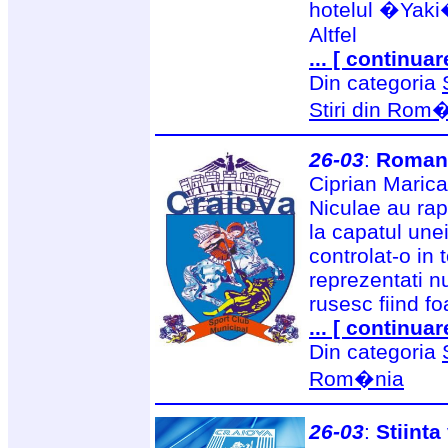
hotelul �Yaki�
Altfel
... [ continuar
Din categoria
Stiri din Rom
26-03
:
Romani
Ciprian Marica
Niculae au ra
la capatul unei
controlat-o in t
reprezentati n
rusesc fiind fo
... [ continuar
Din categoria
Rom�nia
26-03
:
Stiinta