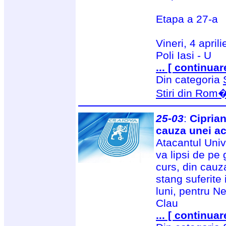
Etapa a 27-a
Vineri, 4 aprili
Poli Iasi - U
... [ continuar
Din categoria
Stiri din Rom
25-03
:
Cipria
cauza unei ac
Atacantul Univ
va lipsi de pe 
curs, din cauza
stang suferite 
luni, pentru N
Clau
... [ continuar