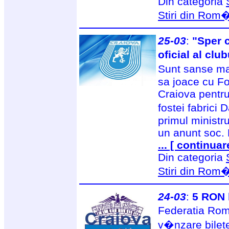
Din categoria
Stiri din Rom
25-03
:
"Sper 
oficial al clu
Sunt sanse ma
sa joace cu For
Craiova pentru
fostei fabrici
primul ministr
un anunt soc. 
... [ continuar
Din categoria
Stiri din Rom
24-03
:
5 RON b
Federatia Ro
v�nzare bilete