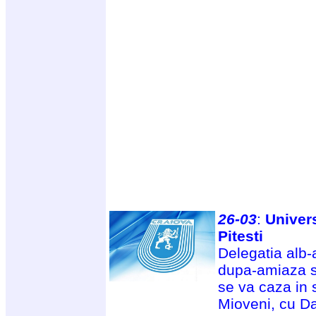
26-03
:
Univer
Pitesti
Delegatia alb
dupa-amiaza sp
se va caza in 
Mioveni, cu Da