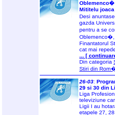
Oblemenco� m
Mititelu joac
Desi anuntase
gazda Universit
pentru a se co
Oblemenco�, Ad
Finantatorul S
cat mai repede
... [ continuar
Din categoria
Stiri din Rom
26-03
:
Program
29 si 30 din L
Liga Profesion
televiziune car
Ligii I au hota
etapele 27, 28,