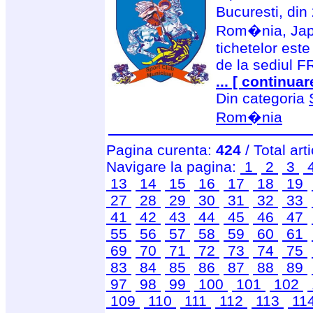
Bucuresti, din 
Rom�nia, Japo
tichetelor est
de la sediul F
... [ continuar
Din categoria
Rom�nia
Pagina curenta:
424
/ Total art
Navigare la pagina:
1
2
3
13
14
15
16
17
18
19
27
28
29
30
31
32
33
41
42
43
44
45
46
47
55
56
57
58
59
60
61
69
70
71
72
73
74
75
83
84
85
86
87
88
89
97
98
99
100
101
102
109
110
111
112
113
11