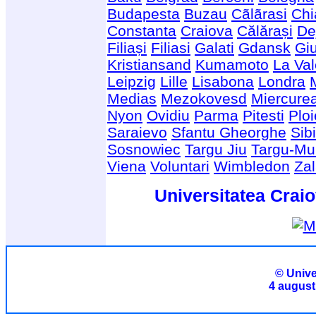
Budapesta
Buzau
Cãlãrasi
Chi
Constanta
Craiova
Călărași
De
Filiași
Filiasi
Galati
Gdansk
Giu
Kristiansand
Kumamoto
La Val
Leipzig
Lille
Lisabona
Londra
Medias
Mezokovesd
Miercure
Nyon
Ovidiu
Parma
Pitesti
Ploi
Saraievo
Sfantu Gheorghe
Sib
Sosnowiec
Targu Jiu
Targu-Mu
Viena
Voluntari
Wimbledon
Za
Universitatea Craio
© Unive
4 august