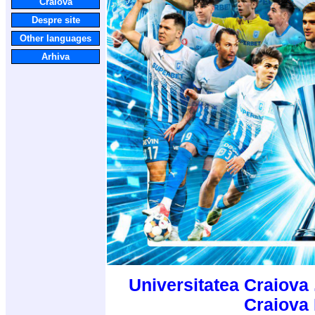
Craiova
Despre site
Other languages
Arhiva
Universitatea Craiova 
Craiova