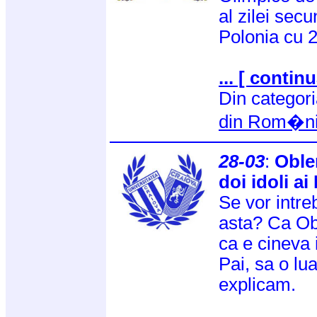
al zilei sec
Polonia cu 
... [ continu
Din categor
din Rom�n
28-03
:
Oble
doi idoli ai 
Se vor intre
asta? Ca Ob
ca e cineva 
Pai, sa o lu
explicam.