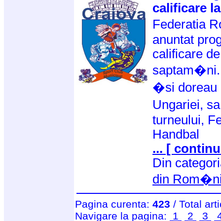
calificare 
Federatia 
anuntat prog
calificare de
saptam�ni. 
�si doreau 
Ungariei, sa
turneului, 
Handbal
... [ continu
Din categor
din Rom�n
Pagina curenta:
423
/ Total art
Navigare la pagina:
1
2
3