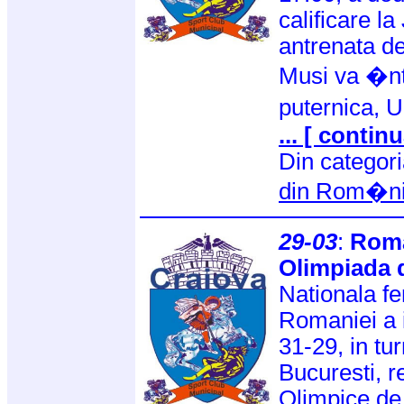
calificare l
antrenata d
Musi va �nt
puternica, U
... [ continu
Din categor
din Rom�n
29-03
:
Roman
Olimpiada d
Nationala f
Romaniei a 
31-29, in tu
Bucuresti, r
Olimpice de 