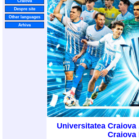
Craiova
Despre site
Other languages
Arhiva
Universitatea Craiova 
Craiova