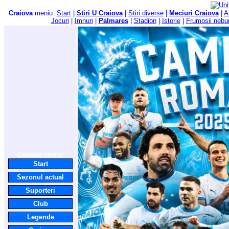
Craiova
meniu:
Start
|
Stiri U Craiova
|
Stiri diverse
|
Meciuri Craiova
|
A
Jocuri
|
Imnuri
|
Palmares
|
Stadion
|
Istorie
|
Frumosii nebu
Craiova
meniu:
Start
Sezonul actual
Suporteri
Club
Legende