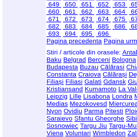
649
650
651
652
653
6
660
661
662
663
664
6
671
672
673
674
675
6
682
683
684
685
686
6
693
694
695
696
Pagina precedenta
Pagina urm
Stiri / articole din orasele:
Anta
Baku
Belgrad
Berceni
Bologna
Budapesta
Buzau
Cãlãrasi
Chi
Constanta
Craiova
Călărași
De
Filiași
Filiasi
Galati
Gdansk
Giu
Kristiansand
Kumamoto
La Val
Leipzig
Lille
Lisabona
Londra
Medias
Mezokovesd
Miercure
Nyon
Ovidiu
Parma
Pitesti
Ploi
Saraievo
Sfantu Gheorghe
Sib
Sosnowiec
Targu Jiu
Targu-Mu
Viena
Voluntari
Wimbledon
Za