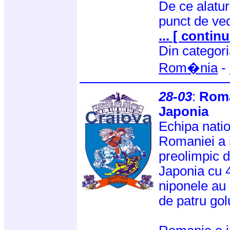
De ce alatu
punct de vede
... [ continu
Din categor
Rom�nia
-
28-03
:
Roma
Japonia
Echipa nati
Romaniei a i
preolimpic d
Japonia cu 
niponele au 
de patru golu