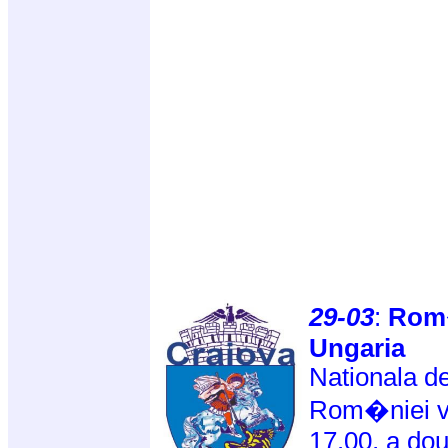
29-03
:
Rom�
Ungaria
Nationala d
Rom�niei va
17.00, a dou