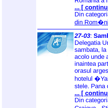
Romania a i
... [ continu
Din categor
din Rom�n
27-03
:
Samb
Delegatia Un
sambata, la 
acolo unde a
inaintea par
orasul argese
hotelul �Yak
stele. Pana
... [ continu
Din categor
Craiova
-
St