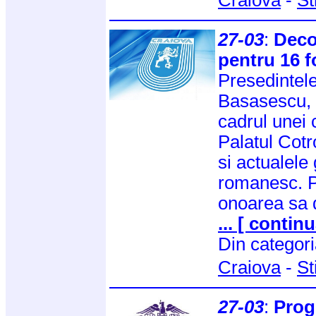
27-03
:
Decor
pentru 16 fo
Presedintel
Basasescu, a
cadrul unei 
Palatul Cotr
si actualele 
romanesc. Pr
onoarea sa 
... [ continu
Din categor
Craiova
-
St
27-03
:
Prog