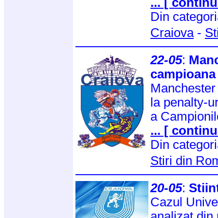
... [ continu
Din categor
Craiova
-
St
22-05
:
Manc
campioana 
Manchester 
la penalty-u
a Campionil
... [ continu
Din categor
Stiri din R
20-05
:
Stiin
Cazul Univer
analizat din