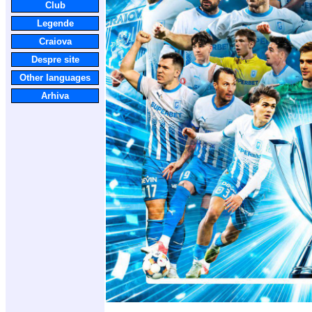
Club
Legende
Craiova
Despre site
Other languages
Arhiva