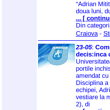
“Adrian Miti
doua luni, d
... [ continu
Din categor
Craiova
-
St
23-05
:
Comi
decis:inca 
Universitate
portile inchi
amendat cu 
Disciplina a
echipei, Adri
vestiare la 
2), di