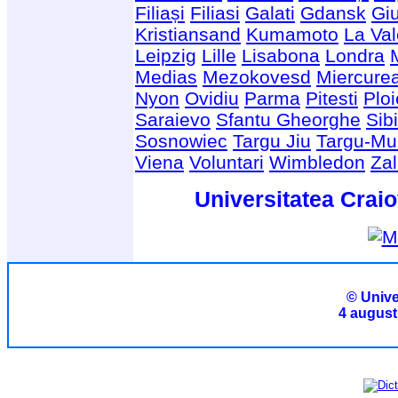
Filiași
Filiasi
Galati
Gdansk
Giu
Kristiansand
Kumamoto
La Val
Leipzig
Lille
Lisabona
Londra
Medias
Mezokovesd
Miercure
Nyon
Ovidiu
Parma
Pitesti
Ploi
Saraievo
Sfantu Gheorghe
Sib
Sosnowiec
Targu Jiu
Targu-Mu
Viena
Voluntari
Wimbledon
Za
Universitatea Craio
© Unive
4 august