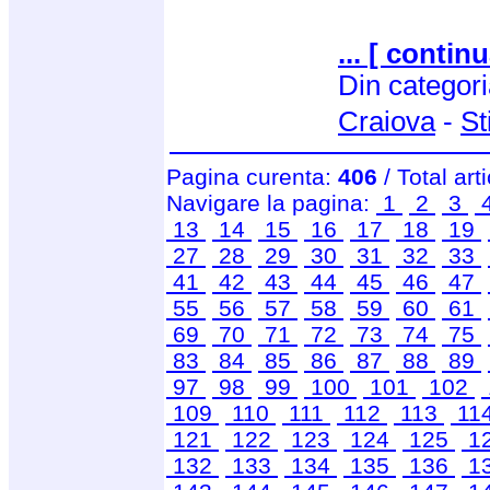
... [ continu
Din categor
Craiova
-
St
Pagina curenta:
406
/ Total art
Navigare la pagina:
1
2
3
13
14
15
16
17
18
19
27
28
29
30
31
32
33
41
42
43
44
45
46
47
55
56
57
58
59
60
61
69
70
71
72
73
74
75
83
84
85
86
87
88
89
97
98
99
100
101
102
109
110
111
112
113
11
121
122
123
124
125
1
132
133
134
135
136
1