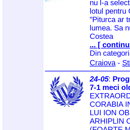
nu l-a selec
lotul pentr
"Piturca ar 
lumea. Sa nu
Costea
... [ continu
Din categor
Craiova
-
St
24-05
:
Prog
7-1 meci o
EXTRAORD
CORABIA I
LUI ION O
ARHIPLIN 
(FOARTE M