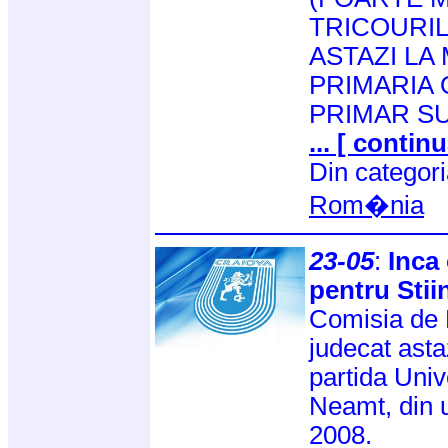
TRICOURIL
ASTAZI LA
PRIMARIA 
PRIMAR SUF
... [ continu
Din categor
Rom�nia
23-05
:
Inca
pentru Stii
Comisia de D
judecat asta
partida Univ
Neamt, din u
2008.