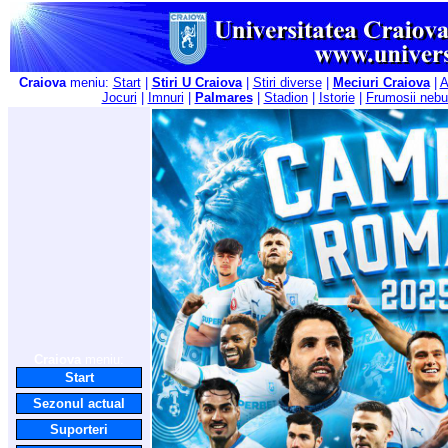
Craiova
meniu:
Start
|
Stiri U Craiova
|
Stiri diverse
|
Meciuri Craiova
|
A
Jocuri
|
Imnuri
|
Palmares
|
Stadion
|
Istorie
|
Frumosii nebu
Craiova
meniu:
Start
Sezonul actual
Suporteri