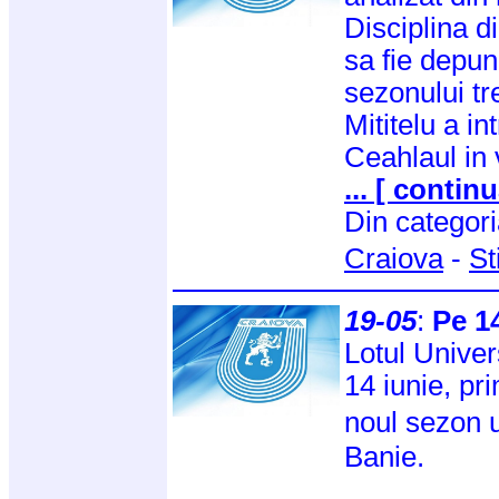
Disciplina d
sa fie depun
sezonului tr
Mititelu a in
Ceahlaul in
... [ continu
Din categor
Craiova
-
St
19-05
:
Pe 14
Lotul Univer
14 iunie, p
noul sezon 
Banie.