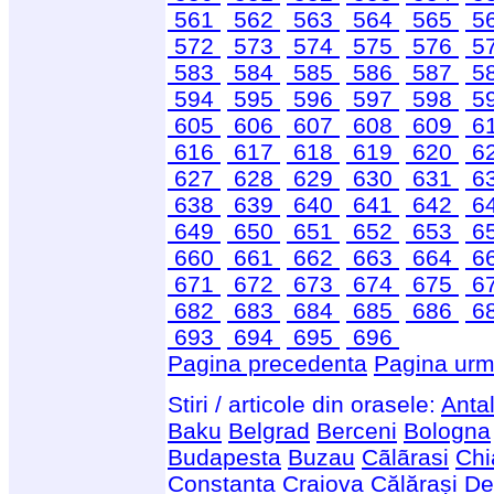
561
562
563
564
565
5
572
573
574
575
576
5
583
584
585
586
587
5
594
595
596
597
598
5
605
606
607
608
609
6
616
617
618
619
620
6
627
628
629
630
631
6
638
639
640
641
642
6
649
650
651
652
653
6
660
661
662
663
664
6
671
672
673
674
675
6
682
683
684
685
686
6
693
694
695
696
Pagina precedenta
Pagina urm
Stiri / articole din orasele:
Anta
Baku
Belgrad
Berceni
Bologna
Budapesta
Buzau
Cãlãrasi
Chi
Constanta
Craiova
Călărași
De