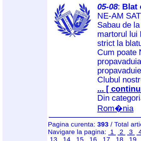
05-08
:
Blat 
NE-AM SAT
Sabau de la 
martorul lui
strict la blatu
Cum poate 
propavaduia
propavaduies
Clubul nostr
... [ continu
Din categor
Rom�nia
Pagina curenta:
393
/ Total art
Navigare la pagina:
1
2
3
13
14
15
16
17
18
19