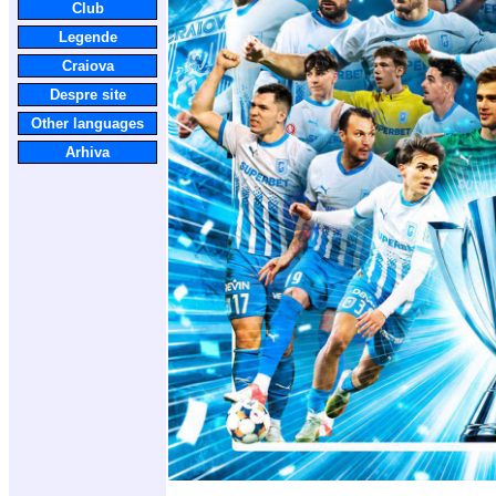
Club
Legende
Craiova
Despre site
Other languages
Arhiva