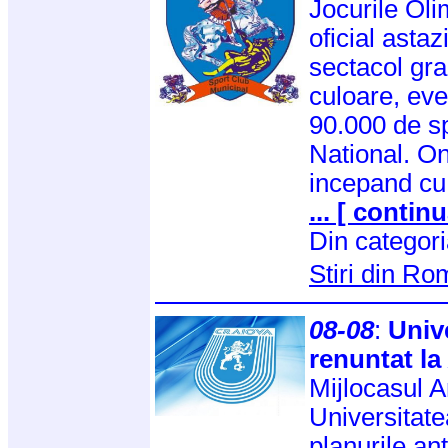
Jocurile Oli
oficial astaz
sectacol gra
culoare, eve
90.000 de sp
National. On
incepand cu
... [ continu
Din categor
Stiri din R
08-08
:
Univ
renuntat la
Mijlocasul A
Universitate
planurile an