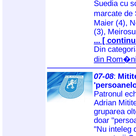
Suedia cu sc
marcate de 
Maier (4), N
(3), Meirosu
... [ continu
Din categor
din Rom�n
07-08
:
Miti
'persoanelo
Patronul ech
Adrian Mitite
gruparea ol
doar "persoa
"Nu inteleg 