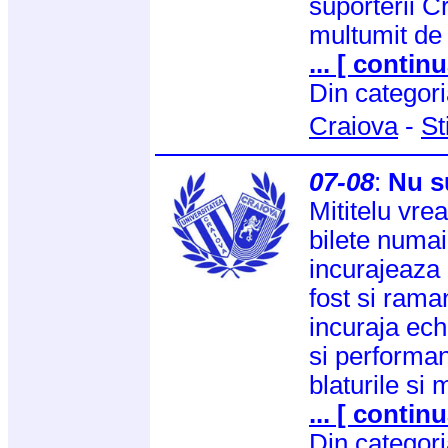
suporterii C
multumit de 
... [ continu
Din categor
Craiova
-
St
07-08
:
Nu s
Mititelu vr
bilete numai
incurajeaza 
fost si ram
incuraja ech
si performan
blaturile si
... [ continu
Din categor