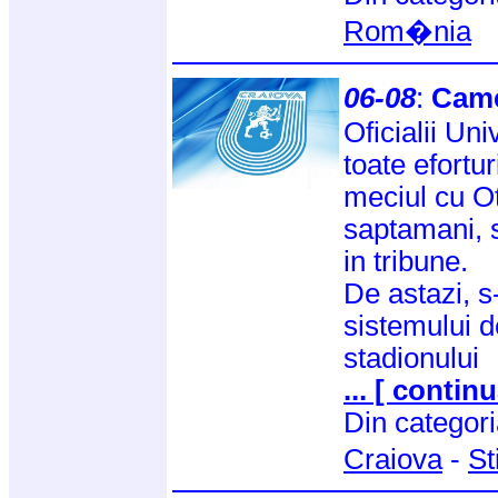
Rom�nia
06-08
:
Came
Oficialii Uni
toate efortu
meciul cu Ot
saptamani, s
in tribune.
De astazi, 
sistemului 
stadionului
... [ continu
Din categor
Craiova
-
St