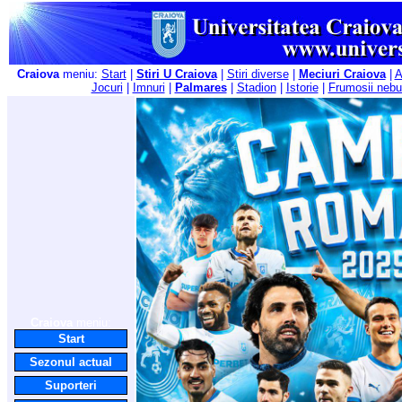
Craiova
meniu:
Start
|
Stiri U Craiova
|
Stiri diverse
|
Meciuri Craiova
|
A
Jocuri
|
Imnuri
|
Palmares
|
Stadion
|
Istorie
|
Frumosii nebu
Craiova
meniu:
Start
Sezonul actual
Suporteri