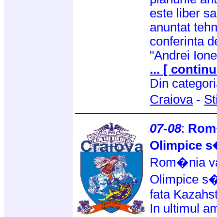
este liber sa
anuntat tehni
conferinta d
"Andrei Ion
... [ continu
Din categor
Craiova
-
St
07-08
:
Rom�
Olimpice s
Rom�nia va 
Olimpice s
fata Kazahst
In ultimul a