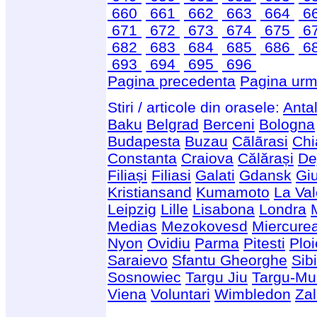
660
661
662
663
664
6
671
672
673
674
675
6
682
683
684
685
686
6
693
694
695
696
Pagina precedenta
Pagina urm
Stiri / articole din orasele:
Anta
Baku
Belgrad
Berceni
Bologna
Budapesta
Buzau
Cãlãrasi
Chi
Constanta
Craiova
Călărași
De
Filiași
Filiasi
Galati
Gdansk
Giu
Kristiansand
Kumamoto
La Val
Leipzig
Lille
Lisabona
Londra
Medias
Mezokovesd
Miercure
Nyon
Ovidiu
Parma
Pitesti
Ploi
Saraievo
Sfantu Gheorghe
Sib
Sosnowiec
Targu Jiu
Targu-Mu
Viena
Voluntari
Wimbledon
Za