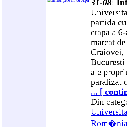
31-08
:
In
Universita
partida cu
etapa a 6-
marcat de 
Craiovei, 
Bucuresti
ale propri
paralizat 
... [ cont
Din categ
Universit
Rom�ni