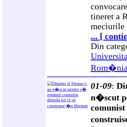
convocare
tineret a
meciurile
... [ cont
Din categ
Universit
Rom�ni
01-09
:
Di
n�scut p
comunist 
construis