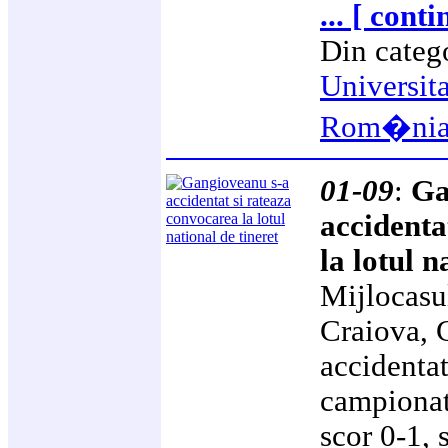
... [ cont
Din categ
Universit
Rom�ni
01-09
:
Ga
accidenta
la lotul n
Mijlocasu
Craiova, 
accidentat
campionat
scor 0-1, 