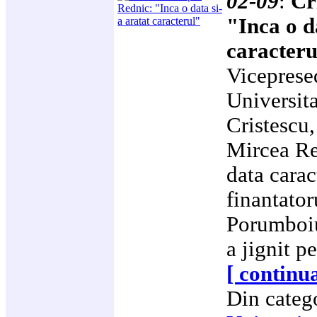
02-09
:
Cr
"Inca o d
caracteru
Viceprese
Universita
Cristescu,
Mircea Red
data carac
finantator
Porumboiu,
a jignit p
[ continua
Din categ