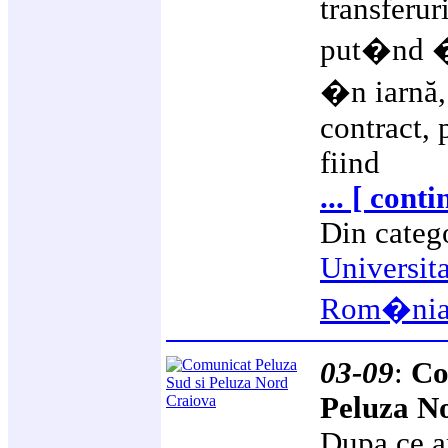
transferur
put�nd �
�n iarnă, 
contract,
fiind
... [ cont
Din categ
Universit
Rom�ni
03-09
:
Co
Peluza N
Dupa ce am