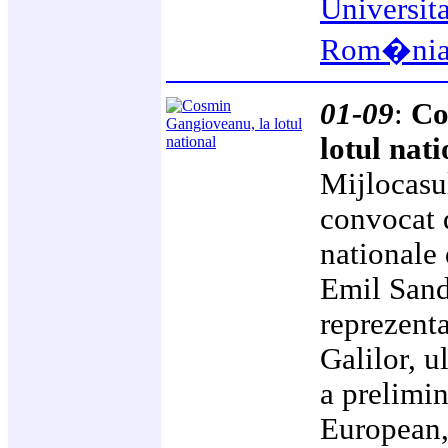
Universit
Rom�ni
01-09
:
Co
lotul nati
Mijlocasul
convocat 
nationale 
Emil Sand
reprezenta
Galilor, u
a prelimi
European,