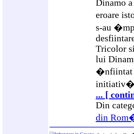
Dinamo a 
eroare is
s-au �mpl
desfiintar
Tricolor s
lui Dinam
�nfiintat 
initiativ
... [ cont
Din categ
din Rom