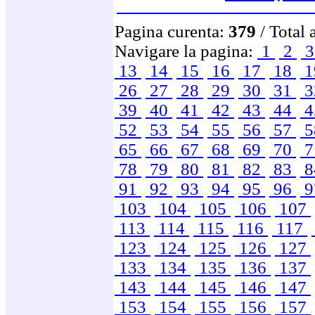
Pagina curenta:
379
/ Total 
Navigare la pagina:
1
2
13
14
15
16
17
18
1
26
27
28
29
30
31
3
39
40
41
42
43
44
4
52
53
54
55
56
57
5
65
66
67
68
69
70
7
78
79
80
81
82
83
8
91
92
93
94
95
96
9
103
104
105
106
107
113
114
115
116
117
123
124
125
126
127
133
134
135
136
137
143
144
145
146
147
153
154
155
156
157