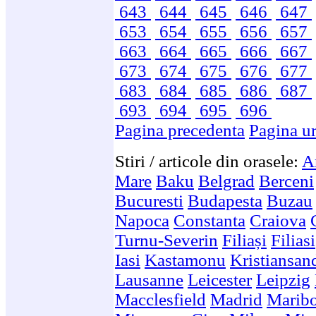
643
644
645
646
647
653
654
655
656
657
663
664
665
666
667
673
674
675
676
677
683
684
685
686
687
693
694
695
696
Pagina precedenta
Pagina u
Stiri / articole din orasele:
A
Mare
Baku
Belgrad
Berceni
Bucuresti
Budapesta
Buzau
Napoca
Constanta
Craiova
Turnu-Severin
Filiași
Filiasi
Iasi
Kastamonu
Kristiansan
Lausanne
Leicester
Leipzig
Macclesfield
Madrid
Marib