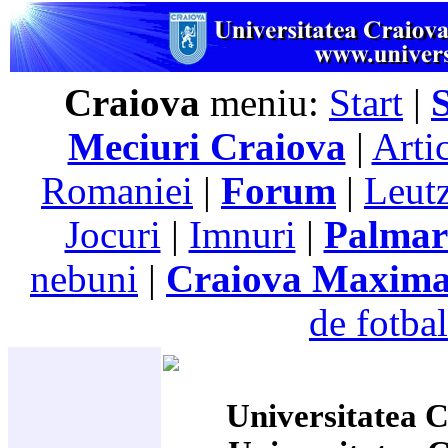
Craiova
meniu:
Start
|
Meciuri Craiova
|
Arti
Romaniei
|
Forum
|
Leutz
Jocuri
|
Imnuri
|
Palmar
nebuni
|
Craiova Maxim
de fotbal
Universitatea C