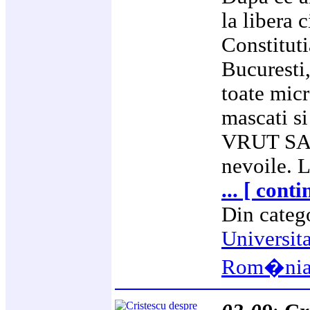
la libera 
Constituti
Bucuresti,
toate micr
mascati si
VRUT SA 
nevoile. 
... [ cont
Din categ
Universit
Rom�ni