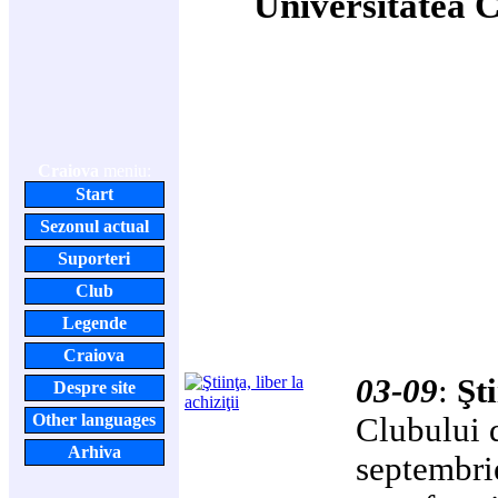
Universitatea 
Craiova
meniu:
Start
Sezonul actual
Suporteri
Club
Legende
Craiova
03-09
:
Şti
Despre site
Other languages
Clubului d
Arhiva
septembrie