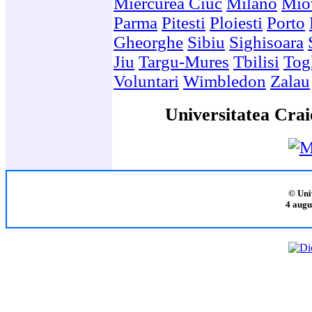
Miercurea Ciuc
Milano
Mio
Parma
Pitesti
Ploiesti
Porto
Gheorghe
Sibiu
Sighisoara
Jiu
Targu-Mures
Tbilisi
Togl
Voluntari
Wimbledon
Zalau
Universitatea Crai
© Uni
4 augu