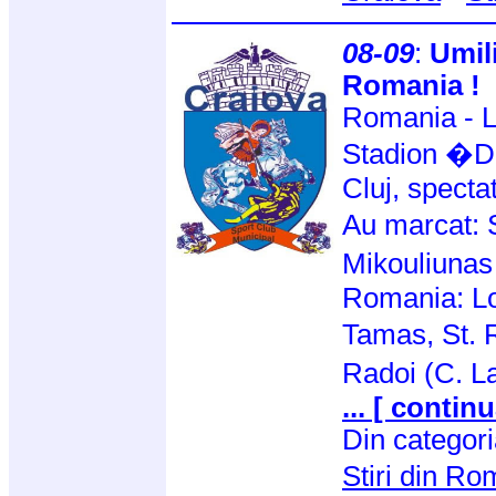
08-09
:
Umil
Romania !
Romania - L
Stadion �D
Cluj, specta
Au marcat: 
Mikouliuna
Romania: Lo
Tamas, St. 
Radoi (C. L
... [ continu
Din categor
Stiri din R