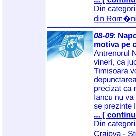
Din categor
din Rom�n
08-09
:
Napo
motiva pe c
Antrenorul N
vineri, ca ju
Timisoara vo
depunctarea 
precizat ca 
Iancu nu va
se prezinte 
... [ continu
Din categor
Craiova
-
St