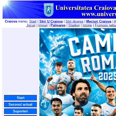
Craiova
meniu:
Start
|
Stiri U Craiova
|
Stiri diverse
|
Meciuri Craiova
|
A
Jocuri
|
Imnuri
|
Palmares
|
Stadion
|
Istorie
|
Frumosii nebu
Craiova
meniu:
Start
Sezonul actual
Suporteri