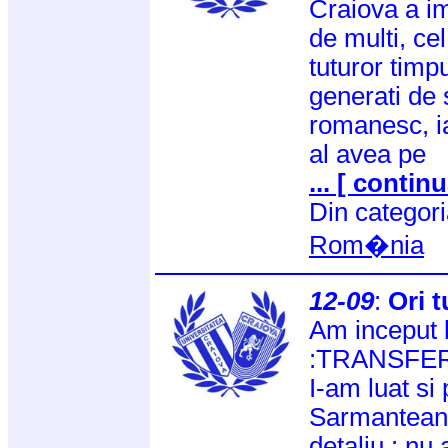
Craiova a im
de multi, ce
tuturor timpu
generati de s
romanesc, ia
al avea pe
... [ continu
Din categor
Rom�nia
12-09
:
Ori t
Am inceput 
:TRANSFE
I-am luat si
Sarmantean! 
detaliu : nu