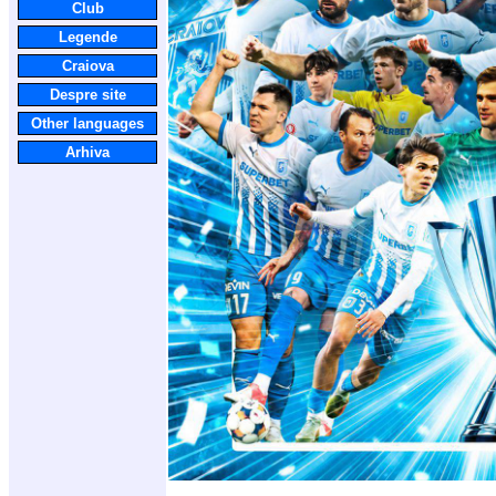
Club
Legende
Craiova
Despre site
Other languages
Arhiva