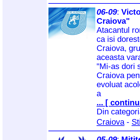
06-09
:
Victo
Craiova"
Atacantul r
ca isi dores
Craiova, gru
aceasta var
"Mi-as dori 
Craiova pen
evoluat aco
a
... [ continu
Din categor
Craiova
-
St
05-09
:
Mitit