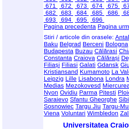
671
672
673
674
675
6
682
683
684
685
686
6
693
694
695
696
Pagina precedenta
Pagina urm
Stiri / articole din orasele:
Anta
Baku
Belgrad
Berceni
Bologna
Budapesta
Buzau
Cãlãrasi
Chi
Constanta
Craiova
Călărași
De
Filiași
Filiasi
Galati
Gdansk
Giu
Kristiansand
Kumamoto
La Val
Leipzig
Lille
Lisabona
Londra
Medias
Mezokovesd
Miercure
Nyon
Ovidiu
Parma
Pitesti
Ploi
Saraievo
Sfantu Gheorghe
Sib
Sosnowiec
Targu Jiu
Targu-Mu
Viena
Voluntari
Wimbledon
Za
Universitatea Craio