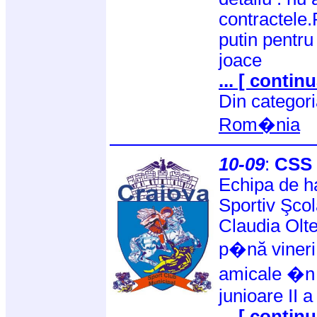
contractele.
putin pentr
joace
... [ continu
Din categor
Rom�nia
10-09
:
CSS C
Echipa de ha
Sportiv Şcol
Claudia Olte
p�nă vineri, 
amicale �n 
junioare II a
... [ continu