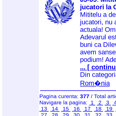
jucatori la 
Mititelu a d
jucatori, nu
actuala! Om
Adevarul est
buni ca Dilev
avem sanse
podium! Ade
... [ continu
Din categor
Rom�nia
Pagina curenta:
377
/ Total art
Navigare la pagina:
1
2
3
13
14
15
16
17
18
19
27
28
29
30
31
32
33