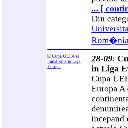
... [ cont
Din categ
Universit
Rom�ni
28-09
:
Cu
in Liga 
Cupa UEFA
Europa A 
continenta
denumirea,
incepand 