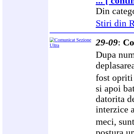
... [ cont
Din categ
Stiri di
29-09
:
Co
Dupa num
deplasare
fost oprit
si apoi ba
datorita d
interzice 
meci, sun
postura u