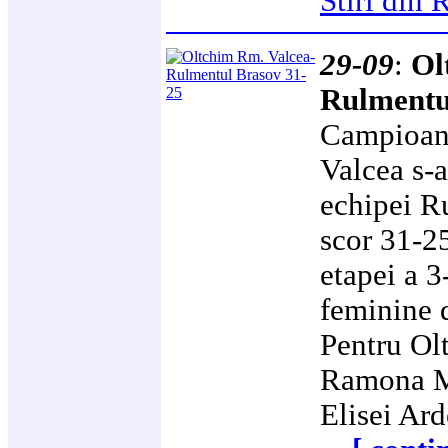
Stiri di
29-09
:
Ol
Rulmentu
Campioan
Valcea s-
echipei R
scor 31-25
etapei a 3
feminine 
Pentru Ol
Ramona Ma
Elisei Ar