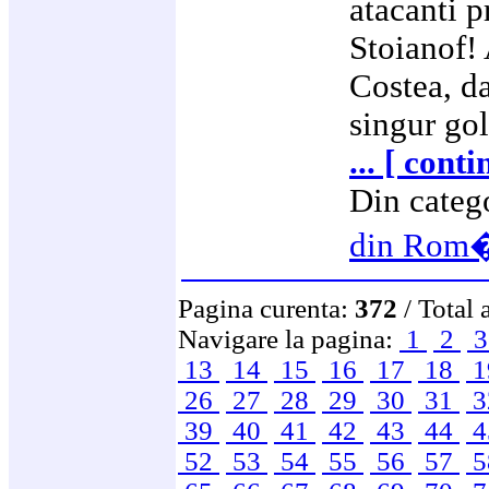
atacanti 
Stoianof!
Costea, da
singur gol
... [ cont
Din categ
din Rom
Pagina curenta:
372
/ Total 
Navigare la pagina:
1
2
13
14
15
16
17
18
1
26
27
28
29
30
31
3
39
40
41
42
43
44
4
52
53
54
55
56
57
5