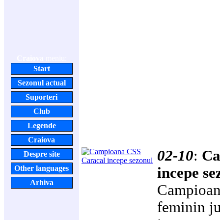
Craiova
meniu:
Start
Sezonul actual
Suporteri
Club
Legende
Craiova
02-10
:
Ca
Despre site
Other languages
incepe se
Arhiva
Campioan
feminin ju