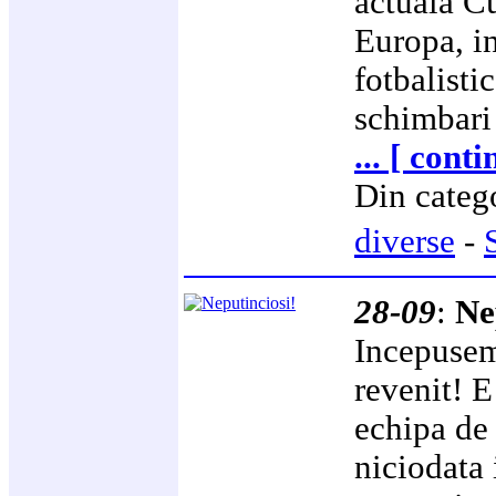
actuala C
Europa, in
fotbalisti
schimbari
... [ cont
Din categ
diverse
-
28-09
:
Ne
Incepusem
revenit! E
echipa de
niciodata