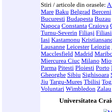
Stiri / articole din orasele:
A
Mare
Baku
Belgrad
Berceni
Bucuresti
Budapesta
Buzau
Napoca
Constanta
Craiova
Turnu-Severin
Filiași
Filiasi
Iasi
Kastamonu
Kristiansan
Lausanne
Leicester
Leipzig
Macclesfield
Madrid
Marib
Miercurea Ciuc
Milano
Mio
Parma
Pitesti
Ploiesti
Porto
Gheorghe
Sibiu
Sighisoara
Jiu
Targu-Mures
Tbilisi
Togl
Voluntari
Wimbledon
Zalau
Universitatea Crai