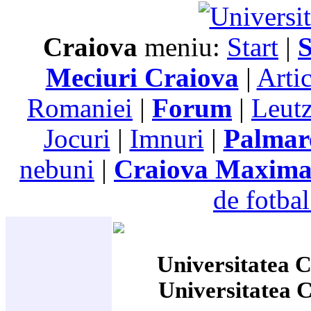
Craiova
meniu:
Start
|
S
Meciuri Craiova
|
Arti
Romaniei
|
Forum
|
Leutz
Jocuri
|
Imnuri
|
Palmar
nebuni
|
Craiova Maxim
de fotbal
Universitatea C
Universitatea 