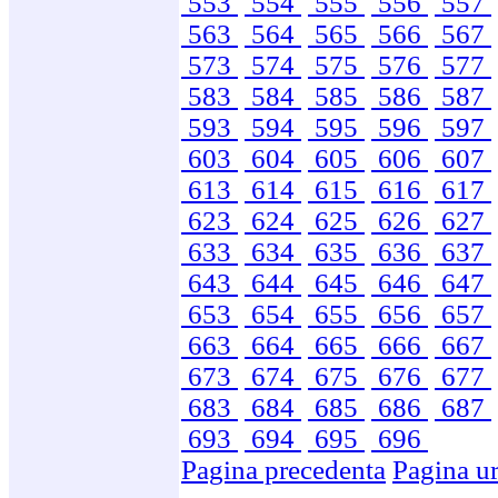
553
554
555
556
557
563
564
565
566
567
573
574
575
576
577
583
584
585
586
587
593
594
595
596
597
603
604
605
606
607
613
614
615
616
617
623
624
625
626
627
633
634
635
636
637
643
644
645
646
647
653
654
655
656
657
663
664
665
666
667
673
674
675
676
677
683
684
685
686
687
693
694
695
696
Pagina precedenta
Pagina u