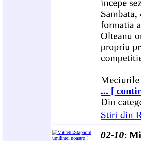
incepe se
Sambata, 
formatia 
Olteanu o
propriu pr
competitie
Meciurile
... [ cont
Din categ
Stiri di
02-10
:
Mi