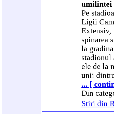
umilintei
Pe stadioa
Ligii Camp
Extensiv,
spinarea s
la gradin
stadionul 
ele de la 
unii dintr
... [ cont
Din categ
Stiri di