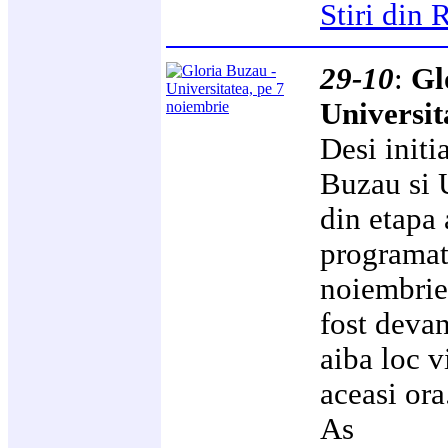
Stiri di
29-10
:
Gl
Universit
Desi initi
Buzau si 
din etapa 
programat
noiembrie,
fost deva
aiba loc v
aceasi ora
As