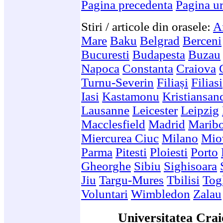
Pagina precedenta
Pagina u
Stiri / articole din orasele:
A
Mare
Baku
Belgrad
Berceni
Bucuresti
Budapesta
Buzau
Napoca
Constanta
Craiova
Turnu-Severin
Filiași
Filiasi
Iasi
Kastamonu
Kristiansan
Lausanne
Leicester
Leipzig
Macclesfield
Madrid
Marib
Miercurea Ciuc
Milano
Mio
Parma
Pitesti
Ploiesti
Porto
Gheorghe
Sibiu
Sighisoara
Jiu
Targu-Mures
Tbilisi
Togl
Voluntari
Wimbledon
Zalau
Universitatea Crai