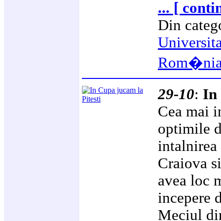
... [ cont
Din categ
Universit
Rom�ni
29-10
:
In
Cea mai in
optimile 
intalnirea
Craiova si
avea loc 
incepere d
Meciul di