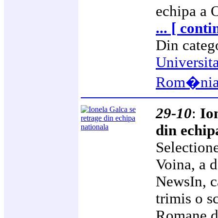
echipa a 
... [ cont
Din categ
Universit
Rom�ni
29-10
:
Io
din echip
Selection
Voina, a d
NewsIn, c
trimis o s
Romane de