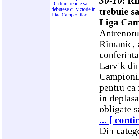
30-10
:
Ri
trebuie s
Liga Cam
Antrenoru
Rimanic, a
conferinta
Larvik di
Campionilo
pentru ca
in deplasa
obligate 
... [ cont
Din categ