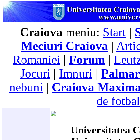
Craiova
meniu:
Start
|
Meciuri Craiova
|
Arti
Romaniei
|
Forum
|
Leutz
Jocuri
|
Imnuri
|
Palmar
nebuni
|
Craiova Maxim
de fotbal
Universitatea C