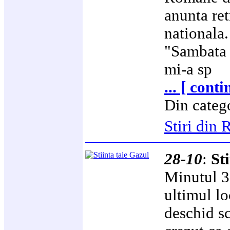
anunta ret
nationala.
"Sambata 
mi-a sp
... [ cont
Din categ
Stiri di
28-10
:
St
Minutul 3,
ultimul lo
deschid s