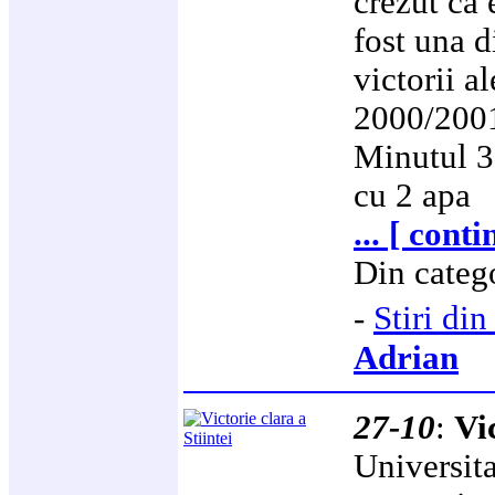
crezut ca 
fost una di
victorii a
2000/200
Minutul 3,
cu 2 apa
... [ cont
Din categ
-
Stiri d
Adrian
27-10
:
Vi
Universita