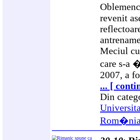
Oblemenco
revenit as
reflectoar
antrename
Meciul cu 
care s-a �
2007, a fos
... [ cont
Din categ
Universit
Rom�ni