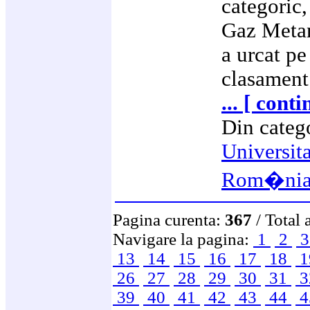
categoric,
Gaz Metan
a urcat pe
clasament
... [ cont
Din categ
Universit
Rom�ni
Pagina curenta:
367
/ Total 
Navigare la pagina:
1
2
13
14
15
16
17
18
1
26
27
28
29
30
31
3
39
40
41
42
43
44
4