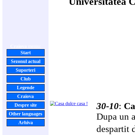
Universitatea 
Craiova
meniu:
Start
Sezonul actual
Suporteri
Club
Legende
Craiova
30-10
:
Ca
Despre site
Other languages
Dupa un a
Arhiva
despartit