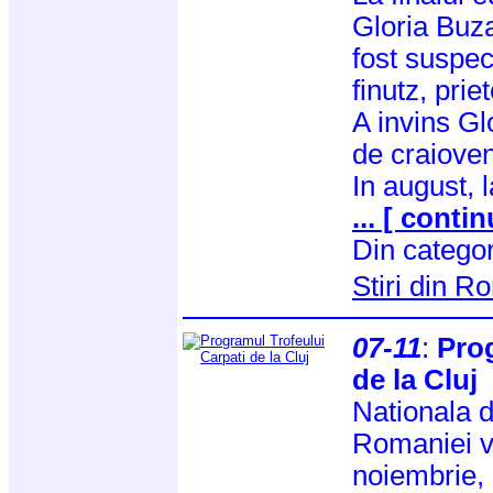
Gloria Buza
fost suspect
finutz, prie
A invins Glo
de craioven
In august, 
... [ contin
Din catego
Stiri din 
07-11
:
Prog
de la Cluj
Nationala 
Romaniei v
noiembrie, 