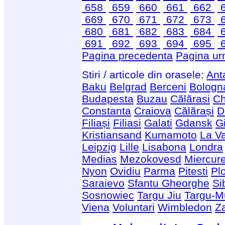
658
659
660
661
662
669
670
671
672
673
680
681
682
683
684
691
692
693
694
695
Pagina precedenta
Pagina ur
Stiri / articole din orasele:
Ant
Baku
Belgrad
Berceni
Bologn
Budapesta
Buzau
Cãlãrasi
Ch
Constanta
Craiova
Călărași
D
Filiași
Filiasi
Galati
Gdansk
G
Kristiansand
Kumamoto
La Va
Leipzig
Lille
Lisabona
Londra
Medias
Mezokovesd
Miercur
Nyon
Ovidiu
Parma
Pitesti
Plo
Saraievo
Sfantu Gheorghe
Si
Sosnowiec
Targu Jiu
Targu-M
Viena
Voluntari
Wimbledon
Z