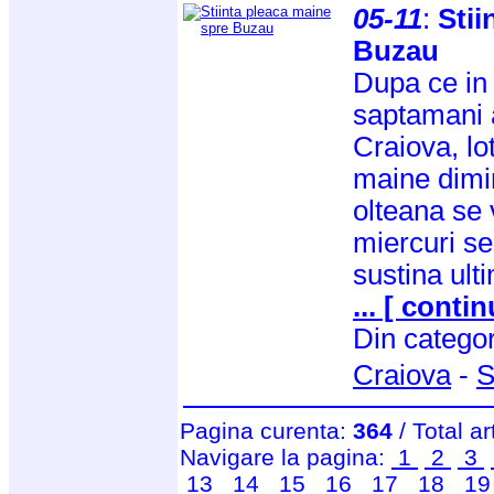
05-11
:
Stii
Buzau
Dupa ce in 
saptamani a
Craiova, lot
maine dimi
olteana se 
miercuri sea
sustina ult
... [ contin
Din catego
Craiova
-
S
Pagina curenta:
364
/ Total ar
Navigare la pagina:
1
2
3
13
14
15
16
17
18
1