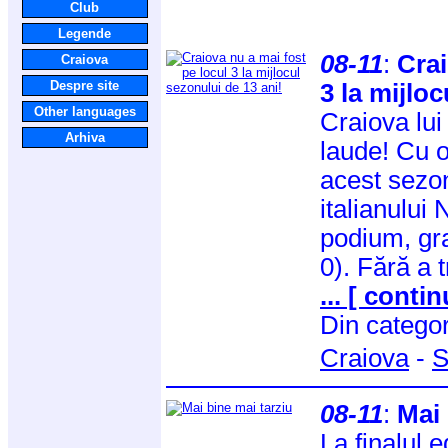
Club
Legende
08-11
:
Crai
Craiova
Despre site
3 la mijlo
Other languages
Craiova lui
Arhiva
laude! Cu o
acest sezo
italianului
podium, gra
0). Fără a 
... [ contin
Din catego
Craiova
-
S
08-11
:
Mai 
La finalul e