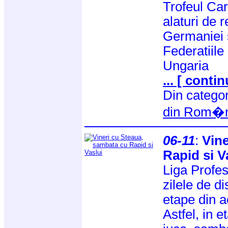
Trofeul Car
alaturi de 
Germaniei s
Federatiile
Ungaria
... [ contin
Din catego
din Rom�n
06-11
:
Vine
Rapid si V
Liga Profes
zilele de di
etape din a
Astfel, in 