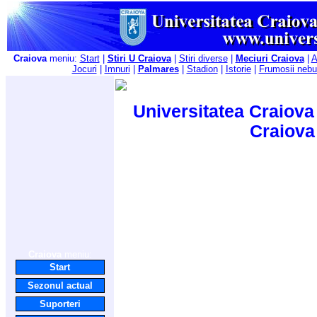
Craiova
meniu:
Start
|
Stiri U Craiova
|
Stiri diverse
|
Meciuri Craiova
|
A
Jocuri
|
Imnuri
|
Palmares
|
Stadion
|
Istorie
|
Frumosii nebu
Universitatea Craiova 
Craiova
Craiova
meniu:
Start
Sezonul actual
Suporteri