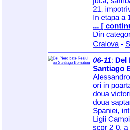
juca, samba
21, impotri
In etapa a 
... [ contin
Din catego
Craiova
-
S
06-11
:
Del 
Santiago 
Alessandro
ori in poar
doua victor
doua sapta
Spaniei, in
Ligii Campio
scor 2-0, a 