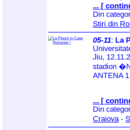
... [ contin
Din catego
Stiri din 
05-11
:
La P
Universitat
Jiu, 12.11.2
stadion �Ni
ANTENA 1
... [ contin
Din catego
Craiova
-
S