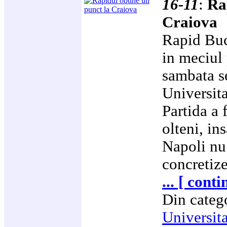
16-11
:
Ra
Craiova
Rapid Buc
in meciul 
sambata s
Universita
Partida a 
olteni, in
Napoli nu 
concretize
... [ cont
Din categ
Universit