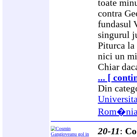
toate minu
contra Geo
fundasul 
singurul j
Piturca la 
nici un mi
Chiar dac
... [ cont
Din categ
Universit
Rom�ni
20-11
:
Co