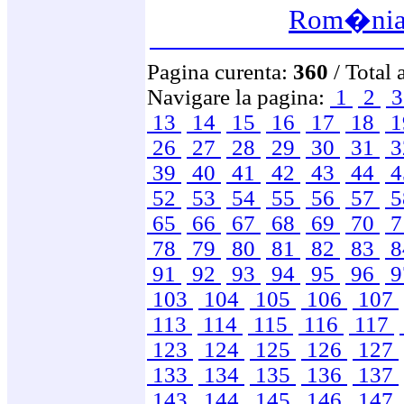
Rom�ni
Pagina curenta:
360
/ Total 
Navigare la pagina:
1
2
13
14
15
16
17
18
1
26
27
28
29
30
31
3
39
40
41
42
43
44
4
52
53
54
55
56
57
5
65
66
67
68
69
70
7
78
79
80
81
82
83
8
91
92
93
94
95
96
9
103
104
105
106
107
113
114
115
116
117
123
124
125
126
127
133
134
135
136
137
143
144
145
146
147