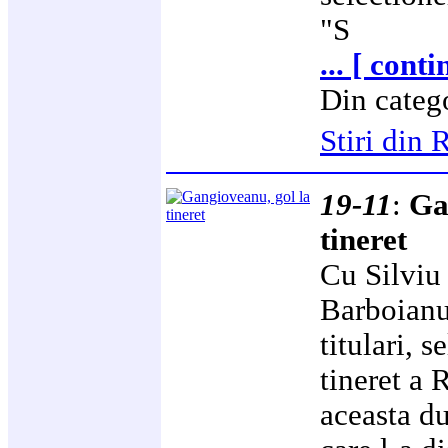
"S
... [ cont
Din categ
Stiri di
19-11
:
Ga
tineret
Cu Silviu
Barboianu
titulari, 
tineret a 
aceasta d