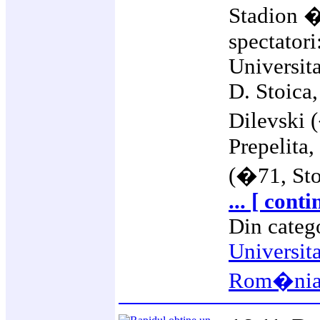
Stadion 
spectatori
Universit
D. Stoica
Dilevski 
Prepelita
(�71, Stoi
... [ cont
Din categ
Universit
Rom�ni