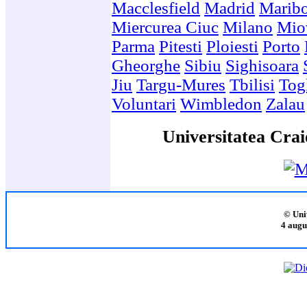
Macclesfield
Madrid
Marib
Miercurea Ciuc
Milano
Mio
Parma
Pitesti
Ploiesti
Porto
Gheorghe
Sibiu
Sighisoara
Jiu
Targu-Mures
Tbilisi
Togl
Voluntari
Wimbledon
Zalau
Universitatea Crai
© Uni
4 augu