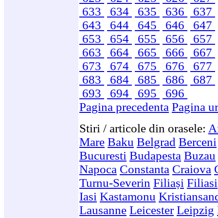
633
634
635
636
637
643
644
645
646
647
653
654
655
656
657
663
664
665
666
667
673
674
675
676
677
683
684
685
686
687
693
694
695
696
Pagina precedenta
Pagina u
Stiri / articole din orasele:
A
Mare
Baku
Belgrad
Berceni
Bucuresti
Budapesta
Buzau
Napoca
Constanta
Craiova
Turnu-Severin
Filiași
Filiasi
Iasi
Kastamonu
Kristiansan
Lausanne
Leicester
Leipzig