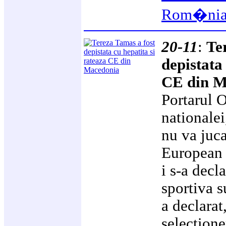
Rom�ni
20-11
:
Te
depistata
CE din M
Portarul O
nationalei
nu va juc
European 
i s-a decl
sportiva s
a declarat
selection