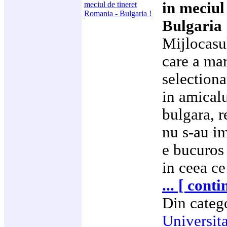
in meciul
Bulgaria 
Mijlocasul
care a mar
selectiona
in amicalu
bulgara, r
nu s-au im
e bucuros 
in ceea ce
... [ cont
Din categ
Universit