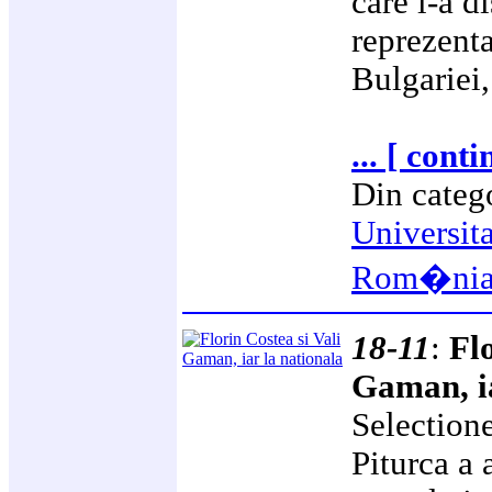
care l-a d
reprezenta
Bulgariei,
... [ cont
Din categ
Universit
Rom�ni
18-11
:
Flo
Gaman, ia
Selectione
Piturca a 