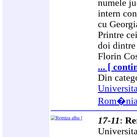
numele ju
intern co
cu Georgia
Printre ce
doi dintre
Florin Co
... [ cont
Din categ
Universit
Rom�ni
17-11
:
Re
Universit