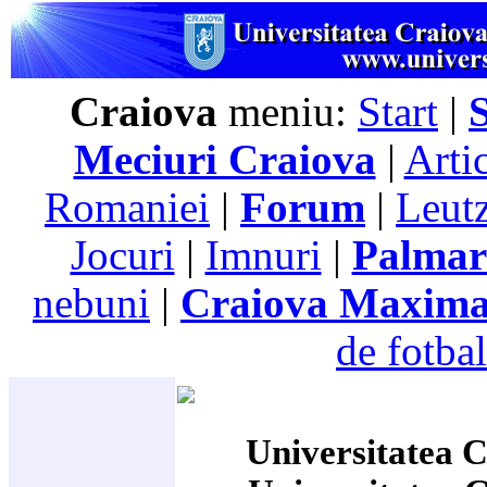
Craiova
meniu:
Start
|
Meciuri Craiova
|
Arti
Romaniei
|
Forum
|
Leutz
Jocuri
|
Imnuri
|
Palmar
nebuni
|
Craiova Maxim
de fotbal
Universitatea C