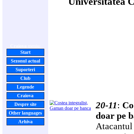
Universitatea 
Craiova
meniu:
Start
Sezonul actual
Suporteri
Club
Legende
Craiova
20-11
:
Co
Despre site
Other languages
doar pe 
Arhiva
Atacantul 