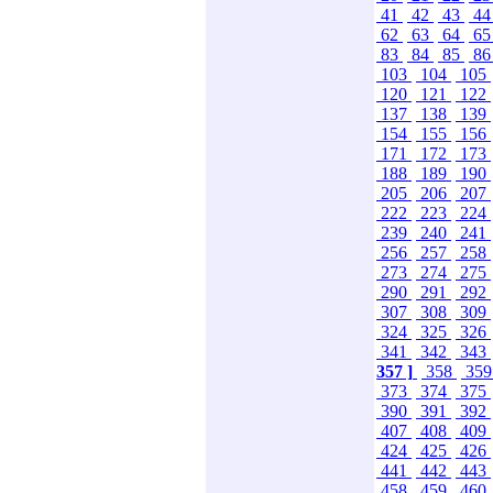
41
42
43
4
62
63
64
6
83
84
85
8
103
104
105
120
121
122
137
138
139
154
155
156
171
172
173
188
189
190
205
206
207
222
223
224
239
240
241
256
257
258
273
274
275
290
291
292
307
308
309
324
325
326
341
342
343
357 ]
358
35
373
374
375
390
391
392
407
408
409
424
425
426
441
442
443
458
459
460