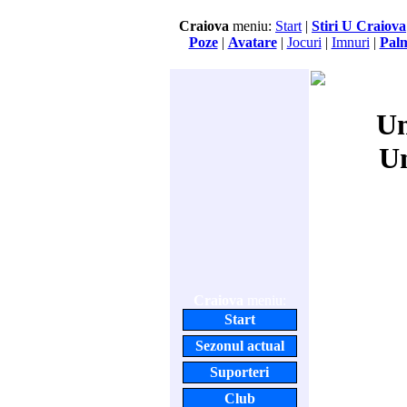
Craiova
meniu:
Start
|
Stiri U Craiova
Poze
|
Avatare
|
Jocuri
|
Imnuri
|
Pal
Un
Un
Craiova
meniu:
Start
Sezonul actual
Suporteri
Club