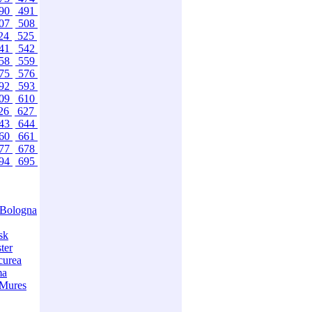
90
491
07
508
24
525
41
542
58
559
75
576
92
593
09
610
26
627
43
644
60
661
77
678
94
695
Bologna
sk
ter
curea
ma
-Mures