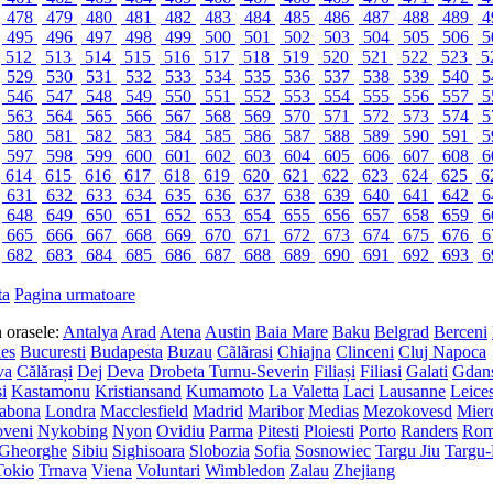
478
479
480
481
482
483
484
485
486
487
488
489
4
495
496
497
498
499
500
501
502
503
504
505
506
5
512
513
514
515
516
517
518
519
520
521
522
523
5
529
530
531
532
533
534
535
536
537
538
539
540
5
546
547
548
549
550
551
552
553
554
555
556
557
5
563
564
565
566
567
568
569
570
571
572
573
574
5
580
581
582
583
584
585
586
587
588
589
590
591
5
597
598
599
600
601
602
603
604
605
606
607
608
6
614
615
616
617
618
619
620
621
622
623
624
625
6
631
632
633
634
635
636
637
638
639
640
641
642
6
648
649
650
651
652
653
654
655
656
657
658
659
6
665
666
667
668
669
670
671
672
673
674
675
676
6
682
683
684
685
686
687
688
689
690
691
692
693
6
ta
Pagina urmatoare
in orasele:
Antalya
Arad
Atena
Austin
Baia Mare
Baku
Belgrad
Berceni
les
Bucuresti
Budapesta
Buzau
Cãlãrasi
Chiajna
Clinceni
Cluj Napoca
va
Călărași
Dej
Deva
Drobeta Turnu-Severin
Filiași
Filiasi
Galati
Gdan
si
Kastamonu
Kristiansand
Kumamoto
La Valetta
Laci
Lausanne
Leices
sabona
Londra
Macclesfield
Madrid
Maribor
Medias
Mezokovesd
Mier
veni
Nykobing
Nyon
Ovidiu
Parma
Pitesti
Ploiesti
Porto
Randers
Ro
 Gheorghe
Sibiu
Sighisoara
Slobozia
Sofia
Sosnowiec
Targu Jiu
Targu
Tokio
Trnava
Viena
Voluntari
Wimbledon
Zalau
Zhejiang