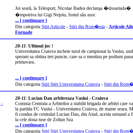
Joi seară, la Telesport, Nicolae Badea declanşa �dosariada�
�mpotriva lui Gigi Neţoiu, fostul său asoc
... [ continuare ]
Din categoria
Stiri Articole
-
Stiri din Rom�nia
-
Articole Ali
Fornade
28-11
:
Ultimul joc !
Universitatea Craiova incheie turul de campionat la Vaslui, un
speram sa obtina trei puncte, care sa o mentina pe podium pana
primavara.
... [ continuare ]
Din categoria
Stiri Stiri Universitatea Craiova
-
Stiri din Rom
28-11
:
Lucian Dan arbitreaza Vaslui - Craiova
Comisia Centrala a Arbitrilor a stabilit brigada de arbitri care va
la partida FC Vaslui - Universitatea Craiova, de maine seara. M
fi condus de centralul Lucian Dan, din Aiud, acesta urmand a fi
la cele doua tuse de Zoltan Sza
... [ continuare ]
Din categoria
Stiri Stiri Universitatea Craiova
-
Stiri din Rom