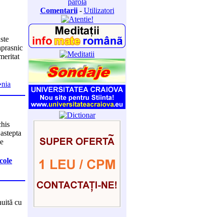
parola
Comentarii
-
Utilizatori
ste
aprasnic
meritat
�nia
chis
 astepta
Pe
cole
uită cu