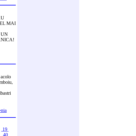
AU
EL MAI
 UN
NICA!
 acolo
umboiu,
bastri
�nia
19
9
40