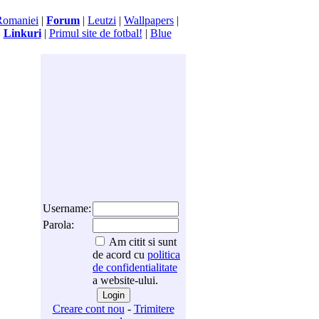
Romaniei
|
Forum
|
Leutzi
|
Wallpapers
|
|
Linkuri
|
Primul site de fotbal!
|
Blue
Username:
Parola:
Am citit si sunt
de acord cu
politica
de confidentialitate
a website-ului.
Creare cont nou
-
Trimitere