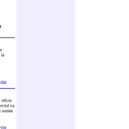
n
de
 la
�nia
 oficia
eciul va
 asistat
�nia