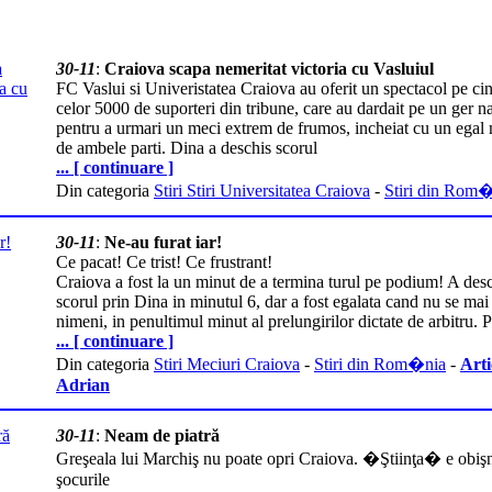
30-11
:
Craiova scapa nemeritat victoria cu Vasluiul
FC Vaslui si Univeristatea Craiova au oferit un spectacol pe cin
celor 5000 de suporteri din tribune, care au dardait pe un ger n
pentru a urmari un meci extrem de frumos, incheiat cu un egal 
de ambele parti. Dina a deschis scorul
... [ continuare ]
Din categoria
Stiri Stiri Universitatea Craiova
-
Stiri din Rom
30-11
:
Ne-au furat iar!
Ce pacat! Ce trist! Ce frustrant!
Craiova a fost la un minut de a termina turul pe podium! A des
scorul prin Dina in minutul 6, dar a fost egalata cand nu se mai
nimeni, in penultimul minut al prelungirilor dictate de arbitru. 
... [ continuare ]
Din categoria
Stiri Meciuri Craiova
-
Stiri din Rom�nia
-
Arti
Adrian
30-11
:
Neam de piatră
Greşeala lui Marchiş nu poate opri Craiova. �Ştiinţa� e obişn
şocurile