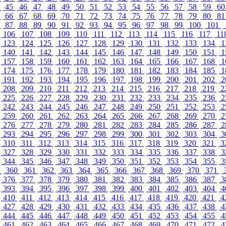
4
45
46
47
48
49
50
51
52
53
54
55
56
57
58
59
6
5
66
67
68
69
70
71
72
73
74
75
76
77
78
79
80
8
6
87
88
89
90
91
92
93
94
95
96
97
98
99
100
101
106
107
108
109
110
111
112
113
114
115
116
117
11
123
124
125
126
127
128
129
130
131
132
133
134
1
140
141
142
143
144
145
146
147
148
149
150
151
1
157
158
159
160
161
162
163
164
165
166
167
168
1
174
175
176
177
178
179
180
181
182
183
184
185
1
191
192
193
194
195
196
197
198
199
200
201
202
2
208
209
210
211
212
213
214
215
216
217
218
219
2
225
226
227
228
229
230
231
232
233
234
235
236
2
242
243
244
245
246
247
248
249
250
251
252
253
2
259
260
261
262
263
264
265
266
267
268
269
270
2
276
277
278
279
280
281
282
283
284
285
286
287
2
293
294
295
296
297
298
299
300
301
302
303
304
3
310
311
312
313
314
315
316
317
318
319
320
321
3
327
328
329
330
331
332
333
334
335
336
337
338
3
344
345
346
347
348
349
350
351
352
353
354
355
3
9
360
361
362
363
364
365
366
367
368
369
370
371
376
377
378
379
380
381
382
383
384
385
386
387
3
393
394
395
396
397
398
399
400
401
402
403
404
4
410
411
412
413
414
415
416
417
418
419
420
421
4
427
428
429
430
431
432
433
434
435
436
437
438
4
444
445
446
447
448
449
450
451
452
453
454
455
4
461
462
463
464
465
466
467
468
469
470
471
472
4