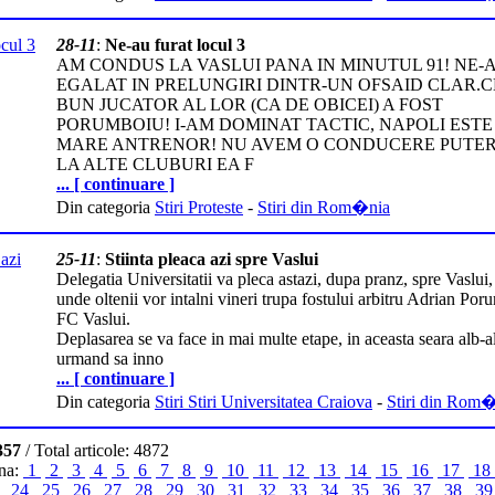
28-11
:
Ne-au furat locul 3
AM CONDUS LA VASLUI PANA IN MINUTUL 91! NE-
EGALAT IN PRELUNGIRI DINTR-UN OFSAID CLAR.C
BUN JUCATOR AL LOR (CA DE OBICEI) A FOST
PORUMBOIU! I-AM DOMINAT TACTIC, NAPOLI ESTE
MARE ANTRENOR! NU AVEM O CONDUCERE PUTER
LA ALTE CLUBURI EA F
... [ continuare ]
Din categoria
Stiri Proteste
-
Stiri din Rom�nia
25-11
:
Stiinta pleaca azi spre Vaslui
Delegatia Universitatii va pleca astazi, dupa pranz, spre Vaslui,
unde oltenii vor intalni vineri trupa fostului arbitru Adrian Por
FC Vaslui.
Deplasarea se va face in mai multe etape, in aceasta seara alb-al
urmand sa inno
... [ continuare ]
Din categoria
Stiri Stiri Universitatea Craiova
-
Stiri din Rom
357
/ Total articole: 4872
ina:
1
2
3
4
5
6
7
8
9
10
11
12
13
14
15
16
17
18
3
24
25
26
27
28
29
30
31
32
33
34
35
36
37
38
3