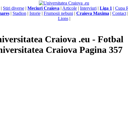
|
Stiri diverse
|
Meciuri Craiova
|
Articole
|
Interviuri
|
Liga 1
|
Cupa 
mares
|
Stadion
|
Istorie
|
Frumosii nebuni
|
Craiova Maxima
|
Contact
Lions
|
iversitatea Craiova .eu - Fotbal
iversitatea Craiova Pagina 357