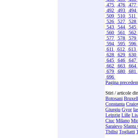
475
476
477
492
493
494
509
510
511
526
527
528
543
544
545
560
561
562
577
578
579
594
595
596
611
612
613
628
629
630
645
646
647
662
663
664
679
680
681
696
Pagina preceden
Stiri / articole d
Botosani
Bruxel
Constanta
Craio
Giurgiu
Gyor
Ia
Leipzig
Lille
Li
Ciuc
Milano
Mio
Saraievo
Sfantu
Tbilisi
Togliatti