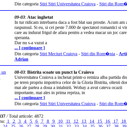
Din categoria
Stiri Stiri Universitatea Craiova
-
Stiri din Rom
09-03
:
Atac inghetat
In tur ridicam intrebarea daca a fost blat sau prostie. Acum am a
raspunsul. Si eu, si cei peste 7.000 de spectatori romantici si vis
care au indurat frigul de afara pentru a vedea macar un joc care
speranta.
Dar nu s-a vazut a
... [ continuare ]
Din categoria
Stiri Meciuri Craiova
-
Stiri din Rom�nia
-
Arti
Adrian
08-03
:
Bistrita scoate un punct la Craiova
Universitatea Craiova a incheiat printr-o remiza alba partida di
pe teren propriu impotriva celor de la Gloria Bistrita, oltenii 
mai ale partea a doua a intalnirii. Wobay a avut cateva ocazii
importante, mai ales in prima repriza, in
... [ continuare ]
Din categoria
Stiri Stiri Universitatea Craiova
-
Stiri din Rom
337
/ Total articole: 4872
ina:
1
2
3
4
5
6
7
8
9
10
11
12
13
14
15
16
17
18
3
24
25
26
27
28
29
30
31
32
33
34
35
36
37
38
3