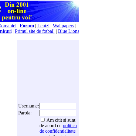
Romaniei
|
Forum
|
Leutzi
|
Wallpapers
|
nkuri
|
Primul site de fotbal!
|
Blue Lions
Username:
Parola:
Am citit si sunt
de acord cu
politica
de confidentialitate