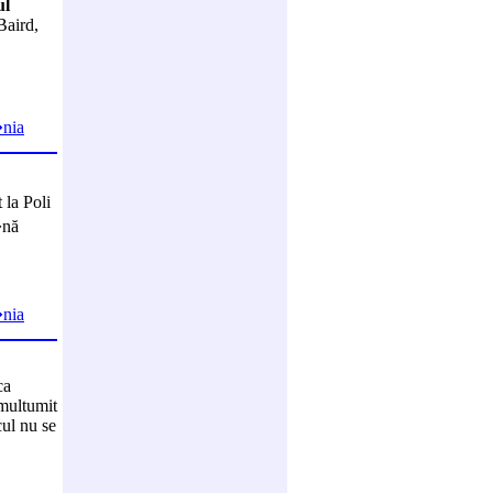
ul
Baird,
�nia
la Poli
�nă
�nia
ca
emultumit
cul nu se