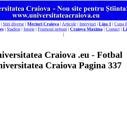
|
Stiri diverse
|
Meciuri Craiova
|
Articole
|
Interviuri
|
Liga 1
|
Cupa 
es
|
Stadion
|
Istorie
|
Frumosii nebuni
|
Craiova Maxima
|
Contact
|
Li
|
iversitatea Craiova .eu - Fotbal
iversitatea Craiova Pagina 337