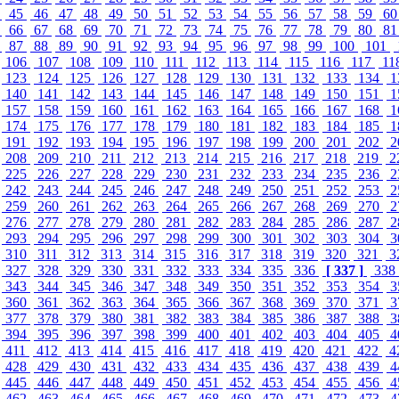
4
45
46
47
48
49
50
51
52
53
54
55
56
57
58
59
6
5
66
67
68
69
70
71
72
73
74
75
76
77
78
79
80
8
6
87
88
89
90
91
92
93
94
95
96
97
98
99
100
101
106
107
108
109
110
111
112
113
114
115
116
117
11
123
124
125
126
127
128
129
130
131
132
133
134
1
140
141
142
143
144
145
146
147
148
149
150
151
1
157
158
159
160
161
162
163
164
165
166
167
168
1
174
175
176
177
178
179
180
181
182
183
184
185
1
191
192
193
194
195
196
197
198
199
200
201
202
2
208
209
210
211
212
213
214
215
216
217
218
219
2
225
226
227
228
229
230
231
232
233
234
235
236
2
242
243
244
245
246
247
248
249
250
251
252
253
2
259
260
261
262
263
264
265
266
267
268
269
270
2
276
277
278
279
280
281
282
283
284
285
286
287
2
293
294
295
296
297
298
299
300
301
302
303
304
3
310
311
312
313
314
315
316
317
318
319
320
321
3
327
328
329
330
331
332
333
334
335
336
[ 337 ]
338
343
344
345
346
347
348
349
350
351
352
353
354
3
360
361
362
363
364
365
366
367
368
369
370
371
3
377
378
379
380
381
382
383
384
385
386
387
388
3
394
395
396
397
398
399
400
401
402
403
404
405
4
411
412
413
414
415
416
417
418
419
420
421
422
4
428
429
430
431
432
433
434
435
436
437
438
439
4
445
446
447
448
449
450
451
452
453
454
455
456
4
462
463
464
465
466
467
468
469
470
471
472
473
4