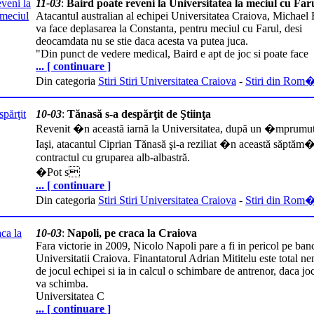
11-03
:
Baird poate reveni la Universitatea la meciul cu Far
Atacantul australian al echipei Universitatea Craiova, Michael 
va face deplasarea la Constanta, pentru meciul cu Farul, desi
deocamdata nu se stie daca acesta va putea juca.
"Din punct de vedere medical, Baird e apt de joc si poate face
... [ continuare ]
Din categoria
Stiri Stiri Universitatea Craiova
-
Stiri din Rom
10-03
:
Tănasă s-a despărţit de Ştiinţa
Revenit �n această iarnă la Universitatea, după un �mprumut 
Iaşi, atacantul Ciprian Tănasă şi-a reziliat �n această săptăm
contractul cu gruparea alb-albastră.
�Pot s
... [ continuare ]
Din categoria
Stiri Stiri Universitatea Craiova
-
Stiri din Rom
10-03
:
Napoli, pe craca la Craiova
Fara victorie in 2009, Nicolo Napoli pare a fi in pericol pe ban
Universitatii Craiova. Finantatorul Adrian Mititelu este total n
de jocul echipei si ia in calcul o schimbare de antrenor, daca jo
va schimba.
Universitatea C
... [ continuare ]