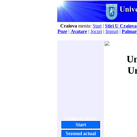
Craiova
meniu:
Start
|
Stiri U Craiova
Poze
|
Avatare
|
Jocuri
|
Imnuri
|
Palmar
Un
Un
Craiova
meniu:
Start
Sezonul actual