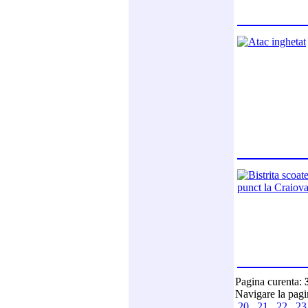
Pagina curenta:
Navigare la pag
20
21
22
2