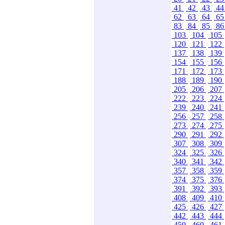
41
42
43
4
62
63
64
6
83
84
85
8
103
104
105
120
121
122
137
138
139
154
155
156
171
172
173
188
189
190
205
206
207
222
223
224
239
240
241
256
257
258
273
274
275
290
291
292
307
308
309
324
325
326
340
341
342
357
358
359
374
375
376
391
392
393
408
409
410
425
426
427
442
443
444
459
460
461