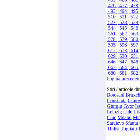
476
477
478
493
494
495
510
511
512
527
528
529
544
545
546
561
562
563
578
579
580
595
596
597
612
613
614
629
630
631
646
647
648
663
664
665
680
681
682
Pagina preceden
Stiri / articole d
Botosani
Bruxel
Constanta
Craio
Giurgiu
Gyor
Ia
Leipzig
Lille
Li
Ciuc
Milano
Mio
Saraievo
Sfantu
Tbilisi
Togliatti