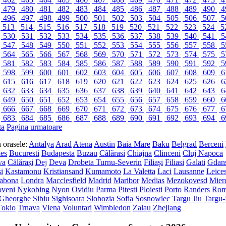
479
480
481
482
483
484
485
486
487
488
489
490
4
496
497
498
499
500
501
502
503
504
505
506
507
5
513
514
515
516
517
518
519
520
521
522
523
524
5
530
531
532
533
534
535
536
537
538
539
540
541
5
547
548
549
550
551
552
553
554
555
556
557
558
5
564
565
566
567
568
569
570
571
572
573
574
575
5
581
582
583
584
585
586
587
588
589
590
591
592
5
598
599
600
601
602
603
604
605
606
607
608
609
6
615
616
617
618
619
620
621
622
623
624
625
626
6
632
633
634
635
636
637
638
639
640
641
642
643
6
649
650
651
652
653
654
655
656
657
658
659
660
6
666
667
668
669
670
671
672
673
674
675
676
677
6
683
684
685
686
687
688
689
690
691
692
693
694
6
ta
Pagina urmatoare
in orasele:
Antalya
Arad
Atena
Austin
Baia Mare
Baku
Belgrad
Berceni
les
Bucuresti
Budapesta
Buzau
Cãlãrasi
Chiajna
Clinceni
Cluj Napoca
va
Călărași
Dej
Deva
Drobeta Turnu-Severin
Filiași
Filiasi
Galati
Gdan
si
Kastamonu
Kristiansand
Kumamoto
La Valetta
Laci
Lausanne
Leices
sabona
Londra
Macclesfield
Madrid
Maribor
Medias
Mezokovesd
Mier
veni
Nykobing
Nyon
Ovidiu
Parma
Pitesti
Ploiesti
Porto
Randers
Ro
 Gheorghe
Sibiu
Sighisoara
Slobozia
Sofia
Sosnowiec
Targu Jiu
Targu
Tokio
Trnava
Viena
Voluntari
Wimbledon
Zalau
Zhejiang