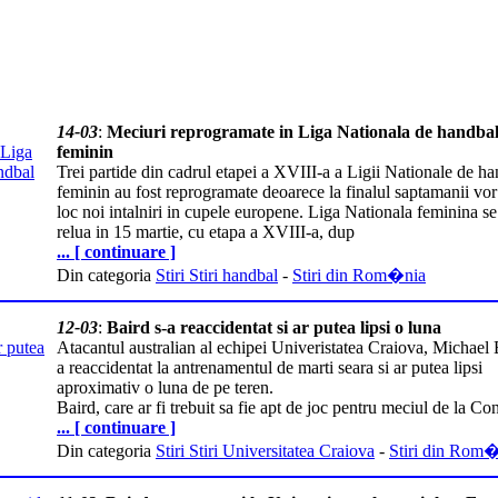
14-03
:
Meciuri reprogramate in Liga Nationala de handba
feminin
Trei partide din cadrul etapei a XVIII-a a Ligii Nationale de h
feminin au fost reprogramate deoarece la finalul saptamanii vo
loc noi intalniri in cupele europene. Liga Nationala feminina se
relua in 15 martie, cu etapa a XVIII-a, dup
... [ continuare ]
Din categoria
Stiri Stiri handbal
-
Stiri din Rom�nia
12-03
:
Baird s-a reaccidentat si ar putea lipsi o luna
Atacantul australian al echipei Univeristatea Craiova, Michael 
a reaccidentat la antrenamentul de marti seara si ar putea lipsi
aproximativ o luna de pe teren.
Baird, care ar fi trebuit sa fie apt de joc pentru meciul de la Co
... [ continuare ]
Din categoria
Stiri Stiri Universitatea Craiova
-
Stiri din Rom