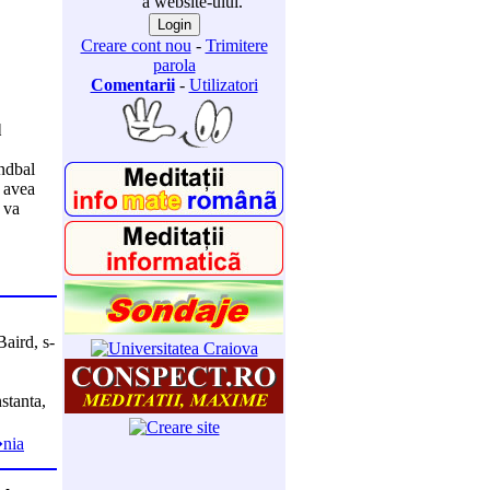
a website-ului.
Creare cont nou
-
Trimitere
parola
Comentarii
-
Utilizatori
l
andbal
r avea
 va
Baird, s-
nstanta,
�nia