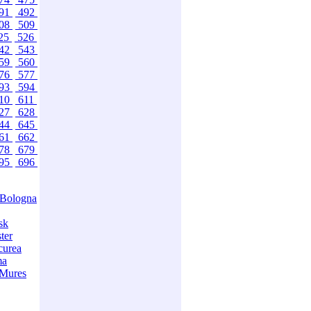
91
492
08
509
25
526
42
543
59
560
76
577
93
594
10
611
27
628
44
645
61
662
78
679
95
696
Bologna
sk
ter
curea
ma
-Mures