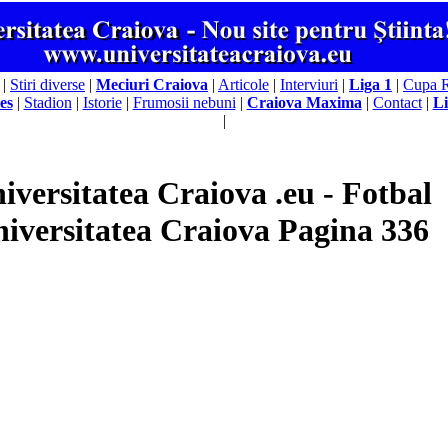
|
Stiri diverse
|
Meciuri Craiova
|
Articole
|
Interviuri
|
Liga 1
|
Cupa 
es
|
Stadion
|
Istorie
|
Frumosii nebuni
|
Craiova Maxima
|
Contact
|
Li
|
iversitatea Craiova .eu - Fotbal
iversitatea Craiova Pagina 336