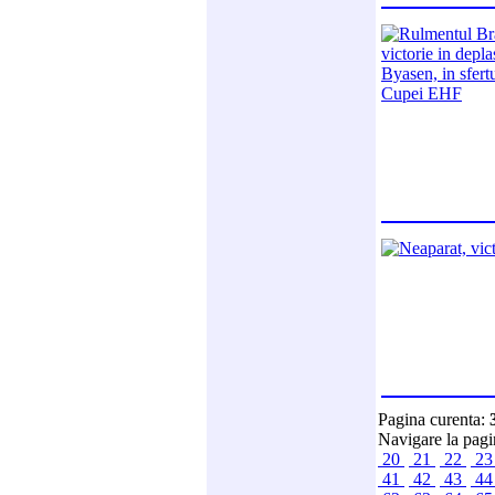
Pagina curenta:
Navigare la pag
20
21
22
2
41
42
43
4