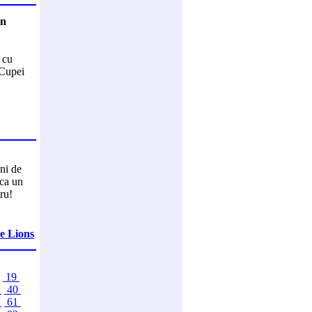
in
 cu
 Cupei
ni de
nca un
tru!
ue Lions
19
9
40
0
61