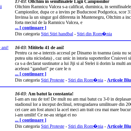
17-03
:
Oltchim in semifinalele Ligii Campionilor
Oltchim Ramnicu Valcea s-a calificat, duminica, in semifinalele
Campionilor, dupa ce a invins pe Buducnost Podgorica, scor 3
Invinsa la un singur gol diferenta in Muntenegru, Oltchim a inc
forta meciul de la Ramnicu Valcea, e
... [ continuare ]
Din categoria
Stiri Stiri handbal
-
Stiri din Rom�nia
16-03
:
Mititelu 41 de ani!
Pentru ca ne-a interzis accesul pe Dinamo in toamna (asta nu s
putea uita niciodata) , caz unic in istoria suporterilor Craiovei s
ca s-a declarat sustinator a lui Jiji si al Stelei ii dorim la multi an
aceleasi "ganduri" pe care le n
... [ continuare ]
Din categoria
Stiri Proteste
-
Stiri din Rom�nia
-
Articole Bl
16-03
:
Am batut la constanta!
I-am ars rau de tot! De mult nu am mai batut cu 3-0 in deplasar
stadionul lor a inceput declinul, retrogradarea umilitoare din 2
cei care am fost atunci la acel meci am trait cea mai mare bucu
i-am umilit! Ce ne-au strigat ei no
... [ continuare ]
Din categoria
Stiri Proteste
-
Stiri din Rom�nia
-
Articole Bl