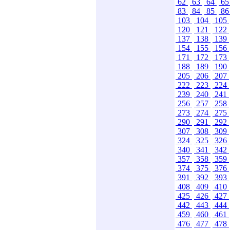
62
63
64
6
83
84
85
8
103
104
105
120
121
122
137
138
139
154
155
156
171
172
173
188
189
190
205
206
207
222
223
224
239
240
241
256
257
258
273
274
275
290
291
292
307
308
309
324
325
326
340
341
342
357
358
359
374
375
376
391
392
393
408
409
410
425
426
427
442
443
444
459
460
461
476
477
478