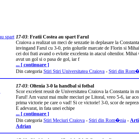
17-03
:
Fratii Costea au spart Farul
Craiova a realizat un meci de senzatie in deplasare la Constanta
invingand Farul cu 3-0, prin golurile marcate de Florin si Miha
cei doi frati avand o evlotie excelenta in atacul oltenilor. Mihai
avut un gol si o pasa de gol, iar f
... [ continuare ]
Din categoria
Stiri Stiri Universitatea Craiova
-
Stiri din Rom
17-03
:
Oltenia 3-0 la handbal si fotbal
Scor excelent reusit de Universitatea Craiova la Constanta in m
Farul! Am vazut mai multe meciuri pe Litoral, vreo 5-6, iar ace
prima victorie pe care o vad! Si ce victorie! 3-0, scor de neprez
E adevarat, in fata unei echipe
... [ continuare ]
Din categoria
Stiri Meciuri Craiova
-
Stiri din Rom�nia
-
Arti
Adrian