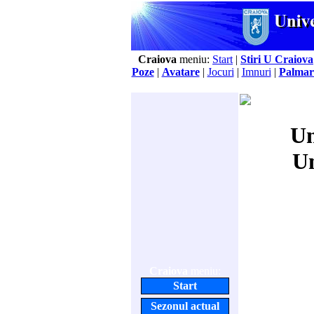
Craiova
meniu:
Start
|
Stiri U Craiova
Poze
|
Avatare
|
Jocuri
|
Imnuri
|
Palmar
Un
Un
Craiova
meniu:
Start
Sezonul actual