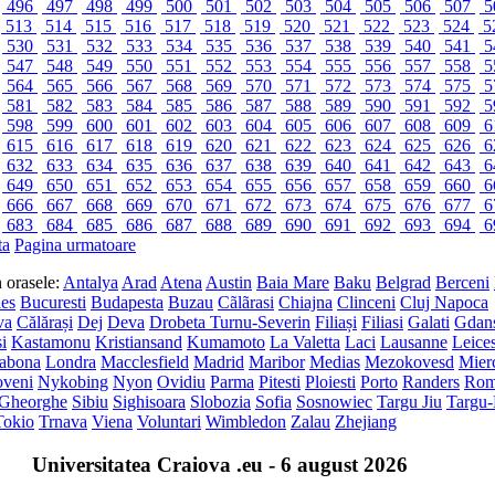
496
497
498
499
500
501
502
503
504
505
506
507
5
513
514
515
516
517
518
519
520
521
522
523
524
5
530
531
532
533
534
535
536
537
538
539
540
541
5
547
548
549
550
551
552
553
554
555
556
557
558
5
564
565
566
567
568
569
570
571
572
573
574
575
5
581
582
583
584
585
586
587
588
589
590
591
592
5
598
599
600
601
602
603
604
605
606
607
608
609
6
615
616
617
618
619
620
621
622
623
624
625
626
6
632
633
634
635
636
637
638
639
640
641
642
643
6
649
650
651
652
653
654
655
656
657
658
659
660
6
666
667
668
669
670
671
672
673
674
675
676
677
6
683
684
685
686
687
688
689
690
691
692
693
694
6
ta
Pagina urmatoare
in orasele:
Antalya
Arad
Atena
Austin
Baia Mare
Baku
Belgrad
Berceni
les
Bucuresti
Budapesta
Buzau
Cãlãrasi
Chiajna
Clinceni
Cluj Napoca
va
Călărași
Dej
Deva
Drobeta Turnu-Severin
Filiași
Filiasi
Galati
Gdan
si
Kastamonu
Kristiansand
Kumamoto
La Valetta
Laci
Lausanne
Leices
sabona
Londra
Macclesfield
Madrid
Maribor
Medias
Mezokovesd
Mier
veni
Nykobing
Nyon
Ovidiu
Parma
Pitesti
Ploiesti
Porto
Randers
Ro
 Gheorghe
Sibiu
Sighisoara
Slobozia
Sofia
Sosnowiec
Targu Jiu
Targu
Tokio
Trnava
Viena
Voluntari
Wimbledon
Zalau
Zhejiang
Universitatea Craiova .eu - 6 august 2026