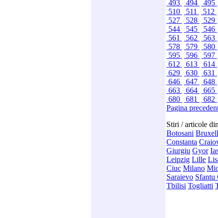
493
494
495
510
511
512
527
528
529
544
545
546
561
562
563
578
579
580
595
596
597
612
613
614
629
630
631
646
647
648
663
664
665
680
681
682
Pagina preceden
Stiri / articole d
Botosani
Bruxel
Constanta
Craio
Giurgiu
Gyor
Ia
Leipzig
Lille
Li
Ciuc
Milano
Mio
Saraievo
Sfantu
Tbilisi
Togliatti