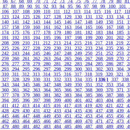
5
66
67
68
69
70
71
72
73
74
75
76
77
78
79
80
8
6
87
88
89
90
91
92
93
94
95
96
97
98
99
100
101
106
107
108
109
110
111
112
113
114
115
116
117
11
123
124
125
126
127
128
129
130
131
132
133
134
1
140
141
142
143
144
145
146
147
148
149
150
151
1
157
158
159
160
161
162
163
164
165
166
167
168
1
174
175
176
177
178
179
180
181
182
183
184
185
1
191
192
193
194
195
196
197
198
199
200
201
202
2
208
209
210
211
212
213
214
215
216
217
218
219
2
225
226
227
228
229
230
231
232
233
234
235
236
2
242
243
244
245
246
247
248
249
250
251
252
253
2
259
260
261
262
263
264
265
266
267
268
269
270
2
276
277
278
279
280
281
282
283
284
285
286
287
2
293
294
295
296
297
298
299
300
301
302
303
304
3
310
311
312
313
314
315
316
317
318
319
320
321
3
327
328
329
330
331
332
333
334
335
[ 336 ]
337
338
343
344
345
346
347
348
349
350
351
352
353
354
3
360
361
362
363
364
365
366
367
368
369
370
371
3
377
378
379
380
381
382
383
384
385
386
387
388
3
394
395
396
397
398
399
400
401
402
403
404
405
4
411
412
413
414
415
416
417
418
419
420
421
422
4
428
429
430
431
432
433
434
435
436
437
438
439
4
445
446
447
448
449
450
451
452
453
454
455
456
4
462
463
464
465
466
467
468
469
470
471
472
473
4
479
480
481
482
483
484
485
486
487
488
489
490
4