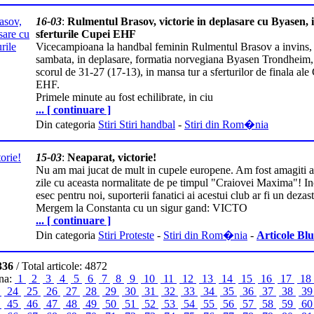
16-03
:
Rulmentul Brasov, victorie in deplasare cu Byasen, 
sferturile Cupei EHF
Vicecampioana la handbal feminin Rulmentul Brasov a invins,
sambata, in deplasare, formatia norvegiana Byasen Trondheim,
scorul de 31-27 (17-13), in mansa tur a sferturilor de finala ale
EHF.
Primele minute au fost echilibrate, in ciu
... [ continuare ]
Din categoria
Stiri Stiri handbal
-
Stiri din Rom�nia
15-03
:
Neaparat, victorie!
Nu am mai jucat de mult in cupele europene. Am fost amagiti a
zile cu aceasta normalitate de pe timpul "Craiovei Maxima"! I
esec pentru noi, suporterii fanatici ai acestui club ar fi un dezas
Mergem la Constanta cu un sigur gand: VICTO
... [ continuare ]
Din categoria
Stiri Proteste
-
Stiri din Rom�nia
-
Articole Bl
336
/ Total articole: 4872
ina:
1
2
3
4
5
6
7
8
9
10
11
12
13
14
15
16
17
18
3
24
25
26
27
28
29
30
31
32
33
34
35
36
37
38
3
4
45
46
47
48
49
50
51
52
53
54
55
56
57
58
59
6