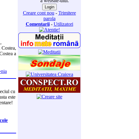
a website-ului.
Creare cont nou
-
Trimitere
parola
Comentarii
-
Utilizatori
,
i Costea,
 Costea a
�nia
eciul cu
asta este
entare!
cole