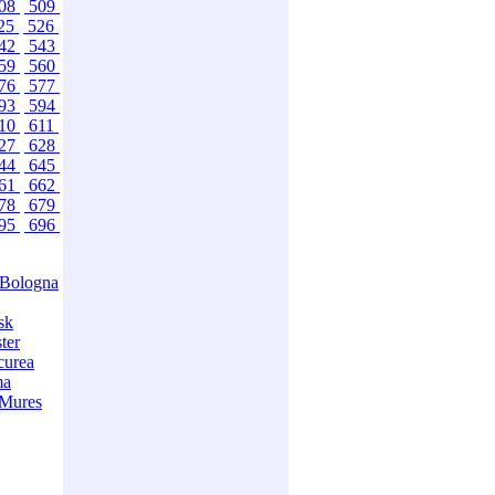
08
509
25
526
42
543
59
560
76
577
93
594
10
611
27
628
44
645
61
662
78
679
95
696
Bologna
sk
ter
curea
ma
-Mures