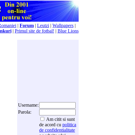
Romaniei
|
Forum
|
Leutzi
|
Wallpapers
|
nkuri
|
Primul site de fotbal!
|
Blue Lions
Username:
Parola:
Am citit si sunt
de acord cu
politica
de confidentialitate