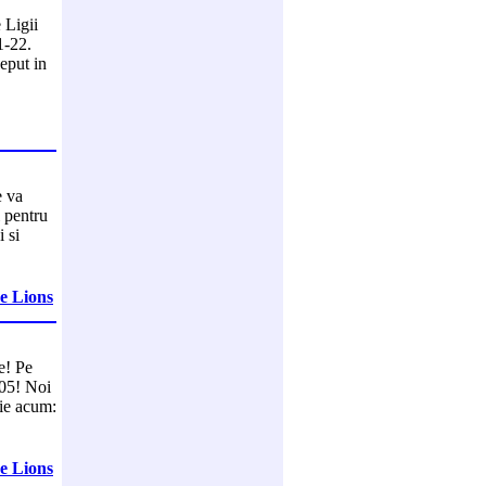
 Ligii
1-22.
eput in
e va
i pentru
i si
ue Lions
e! Pe
005! Noi
rie acum:
ue Lions