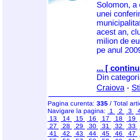
Solomon, a d
unei conferi
municipalita
acest an, cl
milion de eu
pe anul 200
... [ continu
Din categor
Craiova
-
St
Pagina curenta:
335
/ Total art
Navigare la pagina:
1
2
3
13
14
15
16
17
18
19
27
28
29
30
31
32
33
41
42
43
44
45
46
47