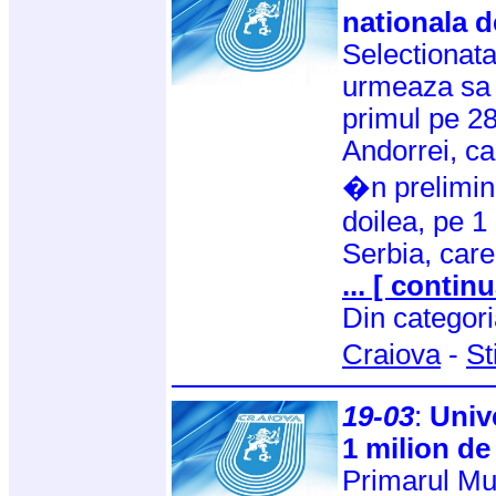
nationala de
Selectionata
urmeaza sa 
primul pe 28
Andorrei, ca
�n prelimina
doilea, pe 1 
Serbia, care 
... [ continu
Din categor
Craiova
-
St
19-03
:
Univ
1 milion de
Primarul Mun