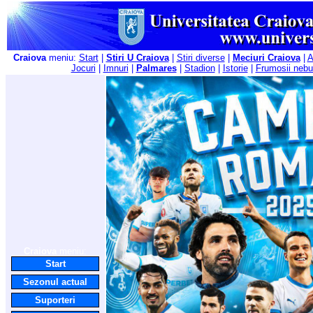
Craiova
meniu:
Start
|
Stiri U Craiova
|
Stiri diverse
|
Meciuri Craiova
|
A
Jocuri
|
Imnuri
|
Palmares
|
Stadion
|
Istorie
|
Frumosii nebu
Craiova
meniu:
Start
Sezonul actual
Suporteri