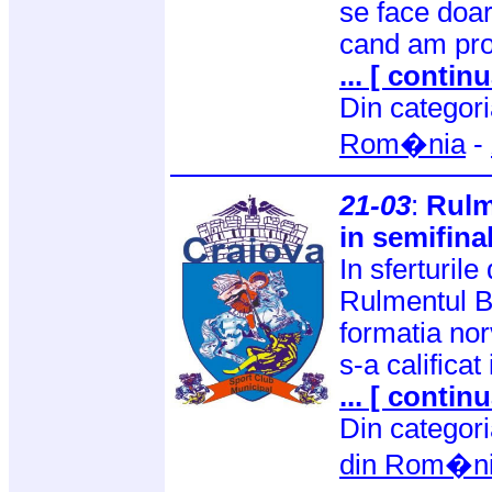
se face doar
cand am pr
... [ continu
Din categor
Rom�nia
-
21-03
:
Rulm
in semifina
In sferturil
Rulmentul Br
formatia no
s-a calificat
... [ continu
Din categor
din Rom�n