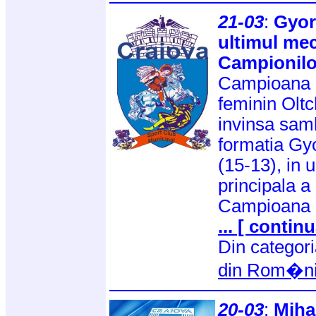
21-03
:
Gyor
ultimul mec
Campionilo
Campioana 
feminin Olt
invinsa samb
formatia Gy
(15-13), in 
principala a
Campioana R
... [ continu
Din categor
din Rom�n
20-03
:
Miha