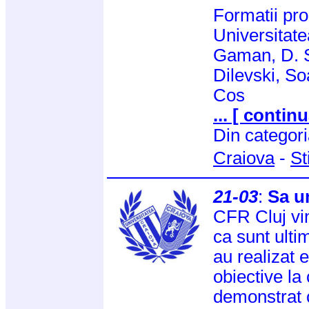
Formatii pro
Universitat
Gaman, D. S
Dilevski, So
Cos
... [ continu
Din categor
Craiova
-
St
21-03
:
Sa u
CFR Cluj vin
ca sunt ulti
au realizat e
obiective la
demonstrat 