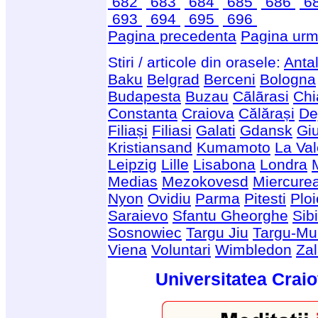
682
683
684
685
686
6
693
694
695
696
Pagina precedenta
Pagina urm
Stiri / articole din orasele:
Anta
Baku
Belgrad
Berceni
Bologna
Budapesta
Buzau
Cãlãrasi
Chi
Constanta
Craiova
Călărași
De
Filiași
Filiasi
Galati
Gdansk
Giu
Kristiansand
Kumamoto
La Val
Leipzig
Lille
Lisabona
Londra
Medias
Mezokovesd
Miercure
Nyon
Ovidiu
Parma
Pitesti
Ploi
Saraievo
Sfantu Gheorghe
Sib
Sosnowiec
Targu Jiu
Targu-Mu
Viena
Voluntari
Wimbledon
Za
Universitatea Craio