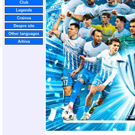
Club
Legende
Craiova
Despre site
Other languages
Arhiva