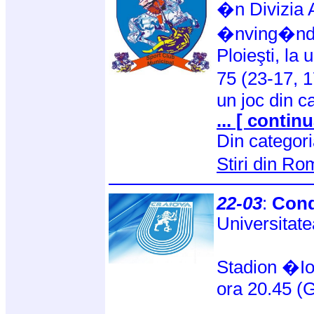
�n Divizia A
�nving�nd 
Ploieşti, la 
75 (23-17, 1
un joc din c
... [ continu
Din categor
Stiri din R
22-03
:
Cond
Universitat
Stadion �I
ora 20.45 (