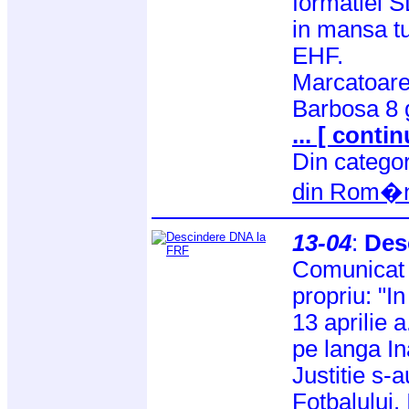
formatiei S
in mansa tu
EHF.
Marcatoare
Barbosa 8 g
... [ contin
Din catego
din Rom�n
13-04
:
Des
Comunicat 
propriu: "In
13 aprilie a
pe langa In
Justitie s-
Fotbalului.