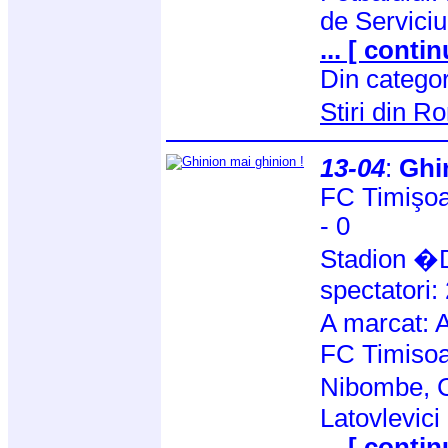
de Serviciul
... [ contin
Din catego
Stiri din 
13-04
:
Ghi
FC Timişoa
- 0
Stadion �D
spectatori:
A marcat: 
FC Timisoar
Nibombe, C
Latovlevici
... [ contin