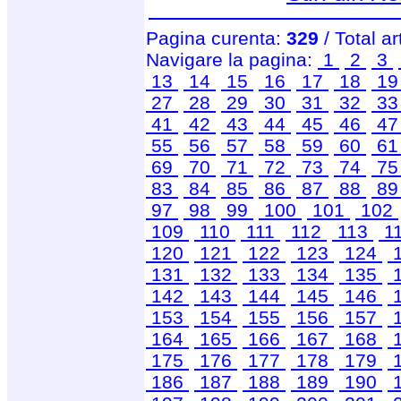
Pagina curenta:
329
/ Total ar
Navigare la pagina:
1
2
3
13
14
15
16
17
18
1
27
28
29
30
31
32
3
41
42
43
44
45
46
4
55
56
57
58
59
60
6
69
70
71
72
73
74
7
83
84
85
86
87
88
8
97
98
99
100
101
102
109
110
111
112
113
1
120
121
122
123
124
131
132
133
134
135
142
143
144
145
146
153
154
155
156
157
164
165
166
167
168
175
176
177
178
179
186
187
188
189
190