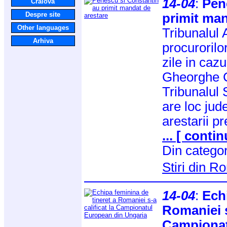
14-04
:
Pen
Craiova
Despre site
primit man
Other languages
Tribunalul 
Arhiva
procurorilo
zile in caz
Gheorghe Co
Tribunalul 
are loc jud
arestarii pr
... [ contin
Din catego
Stiri din 
14-04
:
Echi
Romaniei s-
Campionat