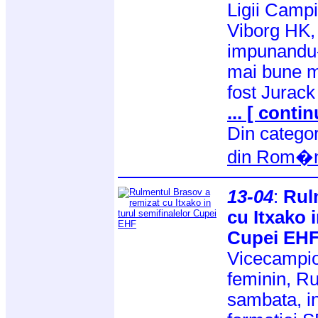
Ligii Campi
Viborg HK,
impunandu-
mai bune m
fost Jurack
... [ contin
Din catego
din Rom�n
13-04
:
Rul
cu Itxako i
Cupei EH
Vicecampio
feminin, Ru
sambata, in