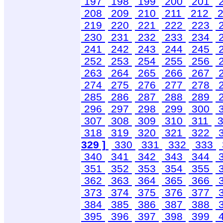
197
198
199
200
201
208
209
210
211
212
2
219
220
221
222
223
230
231
232
233
234
241
242
243
244
245
252
253
254
255
256
263
264
265
266
267
274
275
276
277
278
285
286
287
288
289
296
297
298
299
300
307
308
309
310
311
3
318
319
320
321
322
329 ]
330
331
332
333
340
341
342
343
344
351
352
353
354
355
362
363
364
365
366
373
374
375
376
377
384
385
386
387
388
395
396
397
398
399