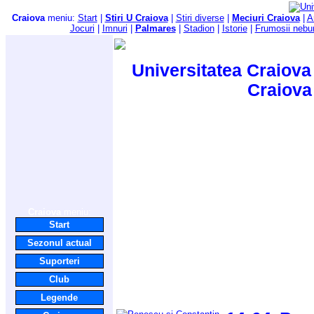
Craiova
meniu:
Start
|
Stiri U Craiova
|
Stiri diverse
|
Meciuri Craiova
|
A
Jocuri
|
Imnuri
|
Palmares
|
Stadion
|
Istorie
|
Frumosii nebu
Universitatea Craiova 
Craiova
Craiova
meniu:
Start
Sezonul actual
Suporteri
Club
Legende