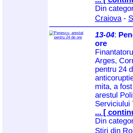
Din catego
Craiova
-
S
13-04
:
Pen
ore
Finantatoru
Arges, Corn
pentru 24 d
anticorupti
mita, a fost
arestul Poli
Serviciului 
... [ contin
Din catego
Stiri din 