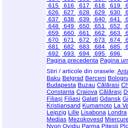
615
616
617
618
619
626
627
628
629
630
637
638
639
640
641
648
649
650
651
652
659
660
661
662
663
670
671
672
673
674
681
682
683
684
685
692
693
694
695
696
Pagina precedenta
Pagina ur
Stiri / articole din orasele:
Ant
Baku
Belgrad
Berceni
Bologn
Budapesta
Buzau
Cãlãrasi
Ch
Constanta
Craiova
Călărași
D
Filiași
Filiasi
Galati
Gdansk
G
Kristiansand
Kumamoto
La Va
Leipzig
Lille
Lisabona
Londra
Medias
Mezokovesd
Miercur
Nyon
Ovidiu
Parma
Pitesti
Plo