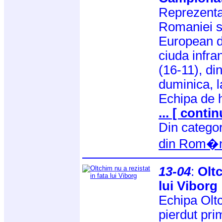
Reprezentat
Romaniei s-
European d
ciuda infra
(16-11), di
duminica, l
Echipa de 
... [ contin
Din catego
din Rom�n
13-04
:
Oltc
lui Viborg
Echipa Olt
pierdut pri