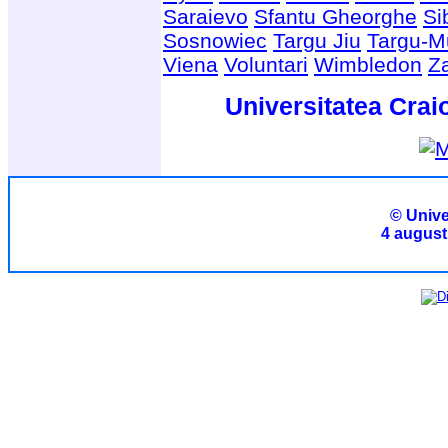
Saraievo
Sfantu Gheorghe
Si
Sosnowiec
Targu Jiu
Targu-M
Viena
Voluntari
Wimbledon
Z
Universitatea Crai
© Unive
4 august