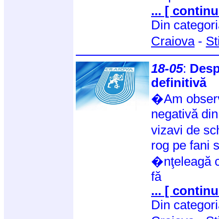
... [ continu
Din categor
Craiova
-
St
18-05
:
Desp
definitivă
�Am observat
negativă din
vizavi de sc
rog pe fani s
�nţeleagă c
fă
... [ continu
Din categor