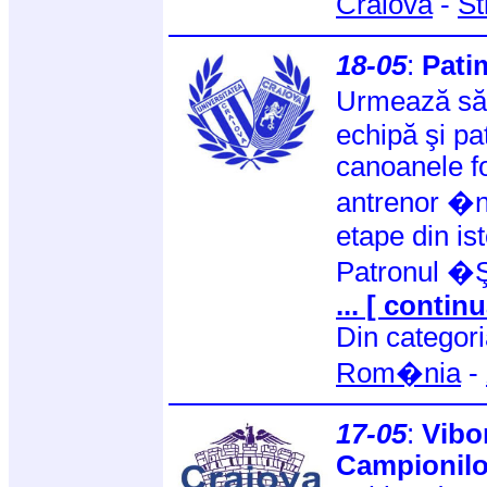
Craiova
-
St
18-05
:
Pati
Urmează să
echipă şi pat
canoanele fo
antrenor �n
etape din is
Patronul �Ş
... [ continu
Din categor
Rom�nia
-
17-05
:
Vibo
Campionilo