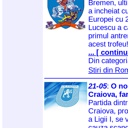
Bremen, ult
a incheiat cu
Europei cu 2
Lucescu a c
primul antr
acest trofeu
... [ continu
Din categor
Stiri din R
21-05
:
O no
Craiova, fa
Partida dint
Craiova, pr
a Ligii I, se
cauza scanda