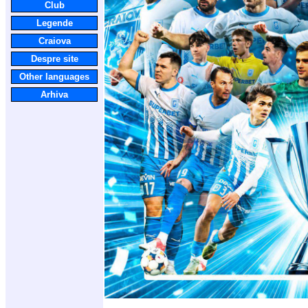
Club
Legende
Craiova
Despre site
Other languages
Arhiva