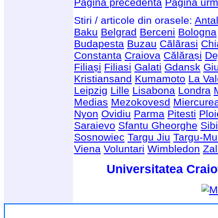
Pagina precedenta
Pagina urm
Stiri / articole din orasele:
Anta
Baku
Belgrad
Berceni
Bologna
Budapesta
Buzau
Cãlãrasi
Chi
Constanta
Craiova
Călărași
De
Filiași
Filiasi
Galati
Gdansk
Giu
Kristiansand
Kumamoto
La Val
Leipzig
Lille
Lisabona
Londra
Medias
Mezokovesd
Miercure
Nyon
Ovidiu
Parma
Pitesti
Ploi
Saraievo
Sfantu Gheorghe
Sib
Sosnowiec
Targu Jiu
Targu-Mu
Viena
Voluntari
Wimbledon
Za
Universitatea Craio