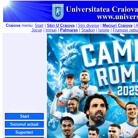
Craiova
meniu:
Start
|
Stiri U Craiova
|
Stiri diverse
|
Meciuri Craiova
|
A
Jocuri
|
Imnuri
|
Palmares
|
Stadion
|
Istorie
|
Frumosii nebu
Craiova
meniu:
Start
Sezonul actual
Suporteri