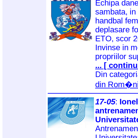
Echipa dane
sambata, in 
handbal femi
deplasare f
ETO, scor 2
Invinse in me
propriilor su
... [ continu
Din categor
din Rom�n
17-05
:
Ione
antrenamen
Universitat
Antrenament
Universitate