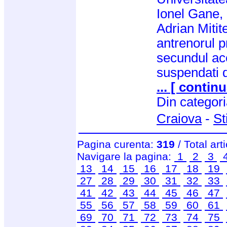
Ionel Gane, 
Adrian Mitite
antrenorul p
secundul ace
suspendati d
... [ continu
Din categor
Craiova
-
St
Pagina curenta:
319
/ Total art
Navigare la pagina:
1
2
3
13
14
15
16
17
18
19
27
28
29
30
31
32
33
41
42
43
44
45
46
47
55
56
57
58
59
60
61
69
70
71
72
73
74
75