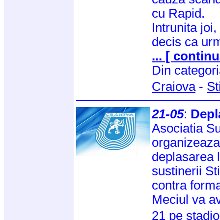
cu Rapid.
Intrunita jo
decis ca ur
... [ continu
Din categor
Craiova
-
St
21-05
:
Depl
Asociatia Su
organizeaza
deplasarea l
sustinerii St
contra format
Meciul va av
21 pe stadi