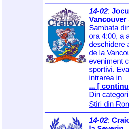
14-02
:
Jocu
Vancouver 
Sambata dim
ora 4:00, a a
deschidere a
de la Vanco
eveniment c
sportivi. Eva
intrarea in
... [ continu
Din categor
Stiri din R
14-02
:
Crai
la Severin