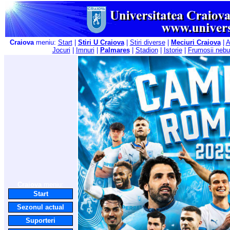
Craiova
meniu:
Start
|
Stiri U Craiova
|
Stiri diverse
|
Meciuri Craiova
|
A
Jocuri
|
Imnuri
|
Palmares
|
Stadion
|
Istorie
|
Frumosii nebu
Craiova
meniu:
Start
Sezonul actual
Suporteri