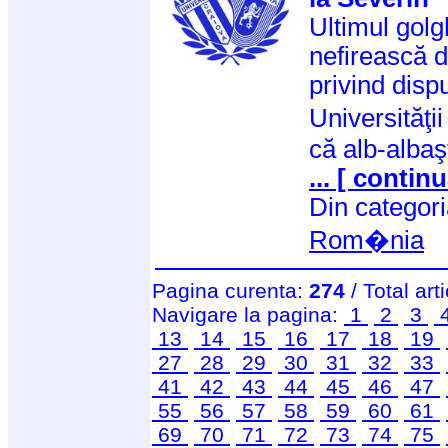
Ultimul golg
nefirească de
privind disp
Universităţi
că alb-albaş
... [ continu
Din categor
Rom�nia
Pagina curenta:
274
/ Total art
Navigare la pagina:
1
2
3
13
14
15
16
17
18
19
27
28
29
30
31
32
33
41
42
43
44
45
46
47
55
56
57
58
59
60
61
69
70
71
72
73
74
75