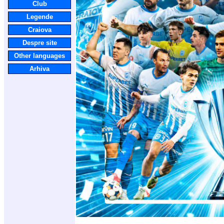
Club
Legende
Craiova
Despre site
Other languages
Arhiva