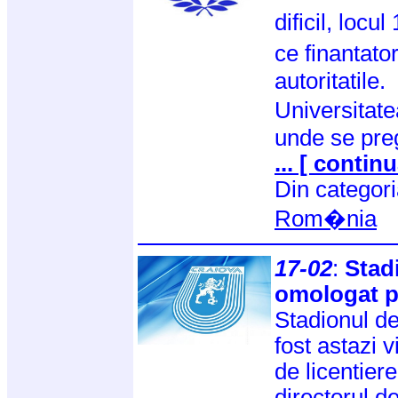
dificil, loc
ce finantat
autoritatile.
Universitate
unde se pre
... [ continu
Din categor
Rom�nia
17-02
:
Stad
omologat p
Stadionul d
fost astazi v
de licentier
directorul d