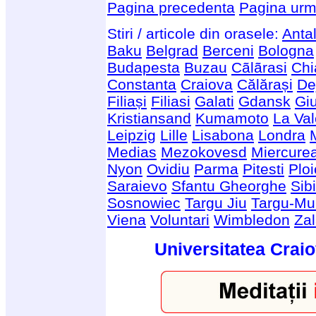
Pagina precedenta
Pagina urm
Stiri / articole din orasele:
Anta
Baku
Belgrad
Berceni
Bologna
Budapesta
Buzau
Cãlãrasi
Chi
Constanta
Craiova
Călărași
De
Filiași
Filiasi
Galati
Gdansk
Giu
Kristiansand
Kumamoto
La Val
Leipzig
Lille
Lisabona
Londra
Medias
Mezokovesd
Miercure
Nyon
Ovidiu
Parma
Pitesti
Ploi
Saraievo
Sfantu Gheorghe
Sib
Sosnowiec
Targu Jiu
Targu-Mu
Viena
Voluntari
Wimbledon
Za
Universitatea Craio