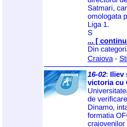
Satmari, car
omologata pe
Liga 1.
S
... [ continu
Din categor
Craiova
-
St
16-02
:
Iliev
victoria cu
Universitate
de verificar
Dinamo, inta
formatia OFC
craiovenilor