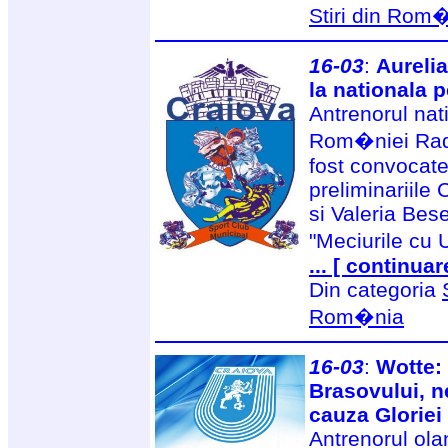
Stiri din Rom
16-03
:
Aurelia
la nationala 
Antrenorul nat
Rom�niei Radu
fost convocate
preliminariile
si Valeria Bese
"Meciurile cu 
... [ continuar
Din categoria
Rom�nia
16-03
:
Wotte: 
Brasovului, n
cauza Gloriei 
Antrenorul ola