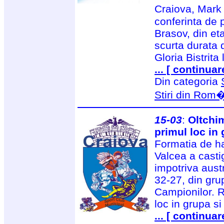
Craiova, Mark 
conferinta de 
Brasov, din eta
scurta durata 
Gloria Bistrita 
... [ continuar
Din categoria
Stiri din Rom
15-03
:
Oltchim
primul loc in
Formatia de h
Valcea a casti
impotriva aust
32-27, din gru
Campionilor. R
loc in grupa si
... [ continuar