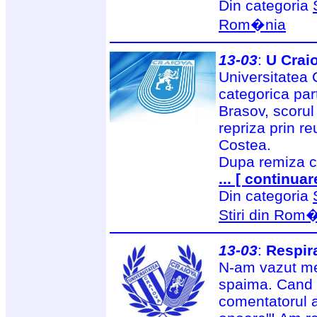
Din categoria
Rom�nia
13-03
:
U Crai
Universitatea 
categorica par
Brasov, scorul f
repriza prin r
Costea.
Dupa remiza cu
... [ continuar
Din categoria
Stiri din Rom
13-03
:
Respir
N-am vazut mec
spaima. Cand a
comentatorul a