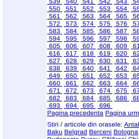
539
540
541
542
543
5
550
551
552
553
554
5
561
562
563
564
565
5
572
573
574
575
576
5
583
584
585
586
587
5
594
595
596
597
598
5
605
606
607
608
609
6
616
617
618
619
620
6
627
628
629
630
631
6
638
639
640
641
642
6
649
650
651
652
653
6
660
661
662
663
664
6
671
672
673
674
675
6
682
683
684
685
686
6
693
694
695
696
Pagina precedenta
Pagina urm
Stiri / articole din orasele:
Anta
Baku
Belgrad
Berceni
Bologna