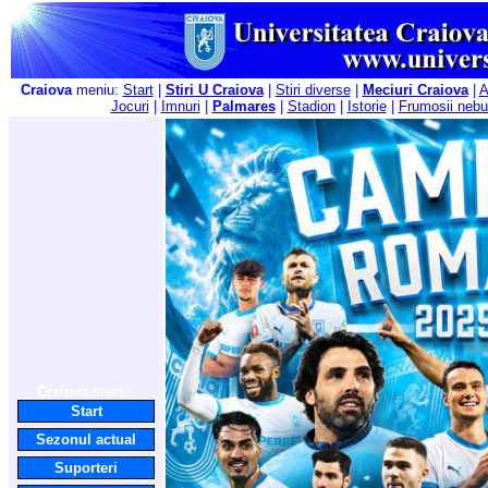
Craiova
meniu:
Start
|
Stiri U Craiova
|
Stiri diverse
|
Meciuri Craiova
|
A
Jocuri
|
Imnuri
|
Palmares
|
Stadion
|
Istorie
|
Frumosii nebu
Craiova
meniu:
Start
Sezonul actual
Suporteri