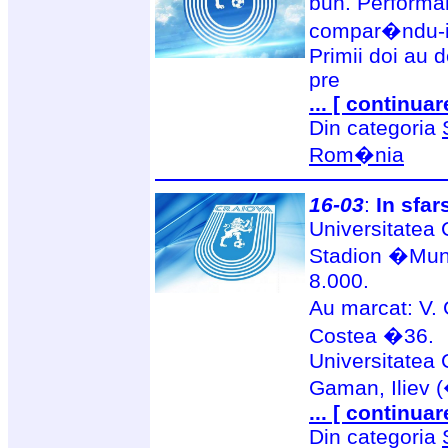
bun. Performan
compar�ndu-i, 
Primii doi au 
pre
... [ continuar
Din categoria
Rom�nia
16-03
:
In sfars
Universitatea 
Stadion �Muni
8.000.
Au marcat: V.
Costea �36.
Universitatea 
Gaman, Iliev (
... [ continuar
Din categoria