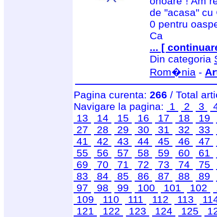
onoare"! Am r
de "acasa" cu 
0 pentru oaspe
Ca
... [ continuar
Din categoria
Rom�nia
-
Ar
Pagina curenta:
266
/ Total art
Navigare la pagina:
1
2
3
13
14
15
16
17
18
19
27
28
29
30
31
32
33
41
42
43
44
45
46
47
55
56
57
58
59
60
61
69
70
71
72
73
74
75
83
84
85
86
87
88
89
97
98
99
100
101
102
109
110
111
112
113
11
121
122
123
124
125
1