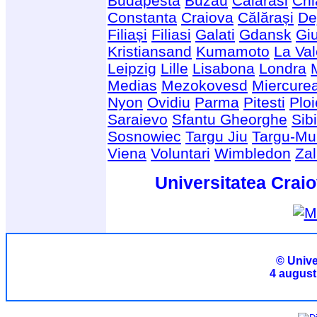
Budapesta
Buzau
Cãlãrasi
Chi
Constanta
Craiova
Călărași
De
Filiași
Filiasi
Galati
Gdansk
Giu
Kristiansand
Kumamoto
La Val
Leipzig
Lille
Lisabona
Londra
Medias
Mezokovesd
Miercure
Nyon
Ovidiu
Parma
Pitesti
Ploi
Saraievo
Sfantu Gheorghe
Sib
Sosnowiec
Targu Jiu
Targu-Mu
Viena
Voluntari
Wimbledon
Za
Universitatea Craio
© Unive
4 august