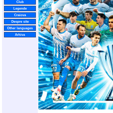
Club
Legende
Craiova
Despre site
Other languages
Arhiva