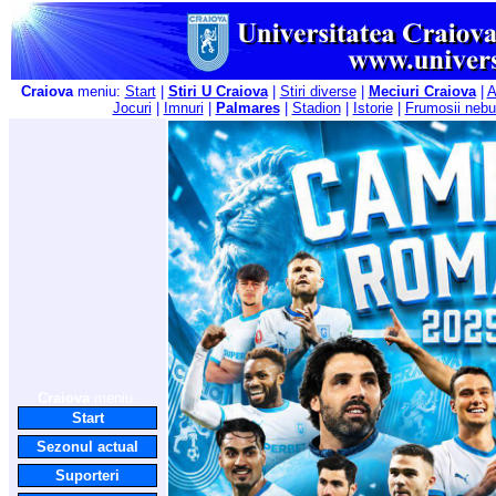
Craiova
meniu:
Start
|
Stiri U Craiova
|
Stiri diverse
|
Meciuri Craiova
|
A
Jocuri
|
Imnuri
|
Palmares
|
Stadion
|
Istorie
|
Frumosii nebu
Craiova
meniu:
Start
Sezonul actual
Suporteri