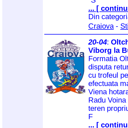
... [ continu
Din categor
Craiova
-
St
20-04
:
Oltc
Viborg la B
Formatia Ol
disputa retur
cu trofeul p
efectuata ma
Viena hotar
Radu Voina 
teren propri
F
... [ continu