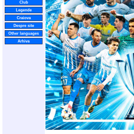
Club
Legende
Craiova
Despre site
Other languages
Arhiva