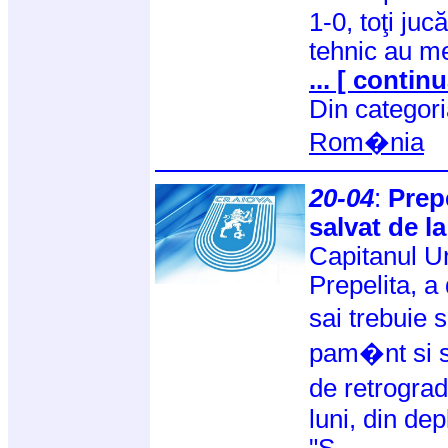
1-0, toţi jucă
tehnic au m
... [ continu
Din categor
Rom�nia
20-04
:
Prep
salvat de l
Capitanul Un
Prepelita, a 
sai trebuie
pam�nt si s
de retrograd
luni, din de
"S