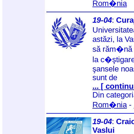
Rom�nia
19-04
:
Curaj
Universitat
astăzi, la Va
să răm�nă �
la c�ştigare
şansele noa
sunt de
... [ continu
Din categor
Rom�nia
-
19-04
:
Crai
Vaslui