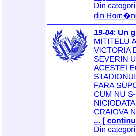
Din categor
din Rom�n
19-04
:
Un g
MITITELU 
VICTORIA 
SEVERIN U
ACESTEI E
STADIONUL
FARA SUPO
CUM NU S-
NICIODATA
CRAIOVA N
... [ continu
Din categor