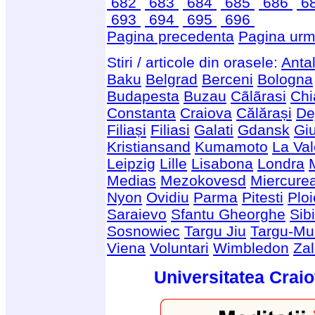
682
683
684
685
686
6
693
694
695
696
Pagina precedenta
Pagina urm
Stiri / articole din orasele:
Anta
Baku
Belgrad
Berceni
Bologna
Budapesta
Buzau
Cãlãrasi
Chi
Constanta
Craiova
Călărași
De
Filiași
Filiasi
Galati
Gdansk
Giu
Kristiansand
Kumamoto
La Val
Leipzig
Lille
Lisabona
Londra
Medias
Mezokovesd
Miercure
Nyon
Ovidiu
Parma
Pitesti
Ploi
Saraievo
Sfantu Gheorghe
Sib
Sosnowiec
Targu Jiu
Targu-Mu
Viena
Voluntari
Wimbledon
Za
Universitatea Craio