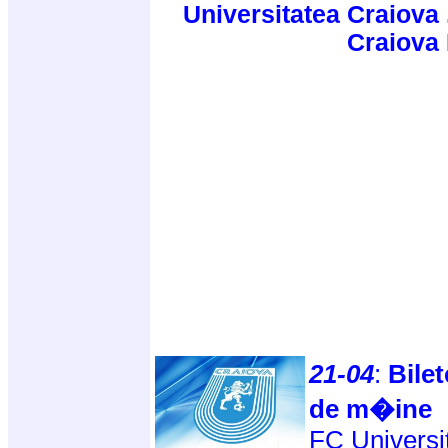
Universitatea Craiova 
Craiova
21-04
:
Bile
de m�ine
FC Universit