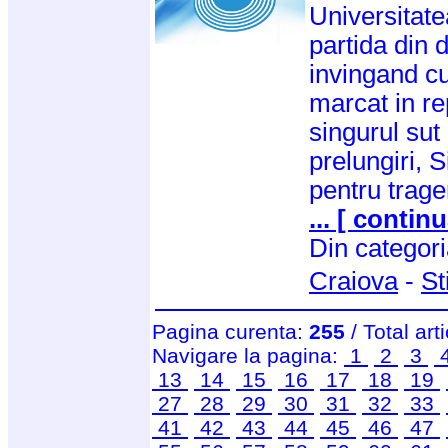
Universitate
partida din 
invingand cu 
marcat in re
singurul sut
prelungiri, S
pentru trage
... [ continu
Din categor
Craiova
-
St
Pagina curenta:
255
/ Total art
Navigare la pagina:
1
2
3
13
14
15
16
17
18
19
27
28
29
30
31
32
33
41
42
43
44
45
46
47