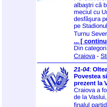
albaştri că 
meciul cu Un
desfăşura pe
pe Stadionu
Turnu Seve
... [ continu
Din categor
Craiova
-
St
21-04
:
Olte
Povestea si
prezent la 
Craiova a fo
de la Vaslui
finalul parti