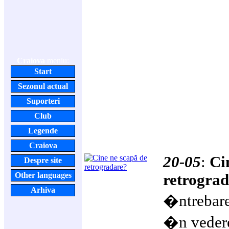
Craiova
meniu:
Start
Sezonul actual
Suporteri
Club
Legende
Craiova
20-05
:
Ci
Despre site
Other languages
retrogra
Arhiva
�ntrebare
�n vedere