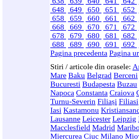
638
639
640
641
642
648
649
650
651
652
658
659
660
661
662
668
669
670
671
672
678
679
680
681
682
688
689
690
691
692
Pagina precedenta
Pagina u
Stiri / articole din orasele:
A
Mare
Baku
Belgrad
Berceni
Bucuresti
Budapesta
Buzau
Napoca
Constanta
Craiova
Turnu-Severin
Filiași
Filiasi
Iasi
Kastamonu
Kristiansan
Lausanne
Leicester
Leipzig
Macclesfield
Madrid
Maribo
Miercurea Ciuc
Milano
Mio