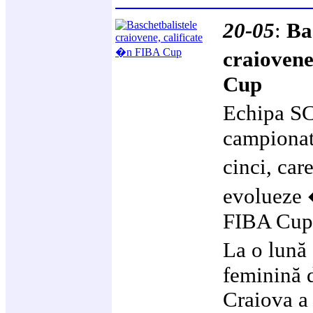
20-05
:
Ba
craiovene
Cup
Echipa S
campionat
cinci, car
evolueze 
FIBA Cup
La o lună
feminină 
Craiova a