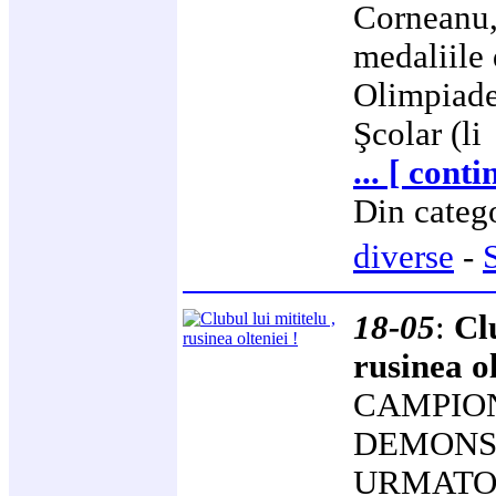
Corneanu, 
medaliile 
Olimpiade
Şcolar (li
... [ conti
Din categ
diverse
-
18-05
:
Clu
rusinea ol
CAMPION
DEMONS
URMATO