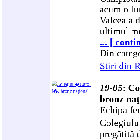
acum o lu
Valcea a d
ultimul me
... [ conti
Din categ
Stiri din
19-05
:
Co
bronz naţ
Echipa fe
Colegiulu
pregătită 