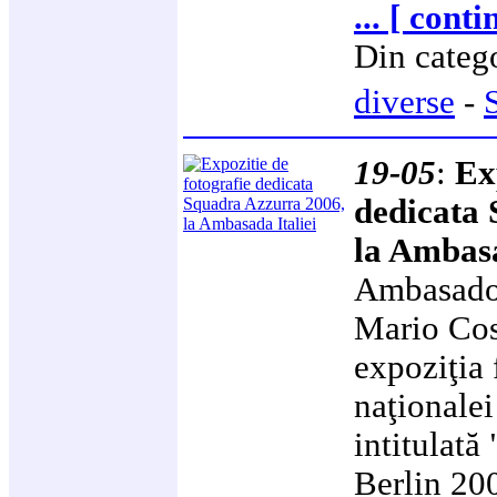
... [ conti
Din categ
diverse
-
19-05
:
Ex
dedicata
la Ambasa
Ambasadoru
Mario Cosp
expoziţia 
naţionalei 
intitulată
Berlin 20