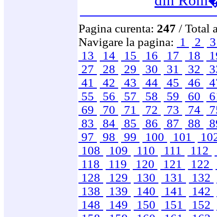
din Rom
Pagina curenta:
247
/ Total 
Navigare la pagina:
1
2
13
14
15
16
17
18
1
27
28
29
30
31
32
3
41
42
43
44
45
46
4
55
56
57
58
59
60
6
69
70
71
72
73
74
7
83
84
85
86
87
88
8
97
98
99
100
101
10
108
109
110
111
112
118
119
120
121
122
128
129
130
131
132
138
139
140
141
142
148
149
150
151
152