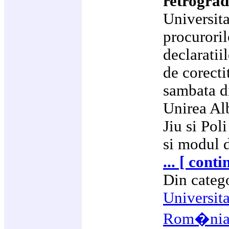
retrograd
Universit
procurori
declaratii
de corecti
sambata di
Unirea Al
Jiu si Pol
si modul 
... [ conti
Din categ
Universit
Rom�ni