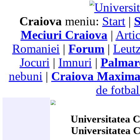
Craiova
meniu:
Start
|
S
Meciuri Craiova
|
Arti
Romaniei
|
Forum
|
Leutz
Jocuri
|
Imnuri
|
Palmar
nebuni
|
Craiova Maxim
de fotbal
Universitatea C
Universitatea 