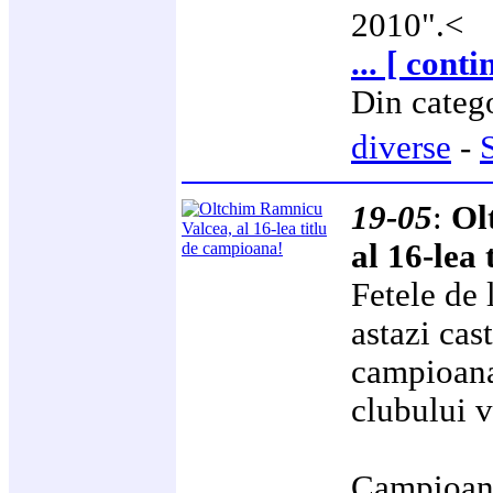
2010".<
... [ conti
Din categ
diverse
-
19-05
:
Ol
al 16-lea
Fetele de 
astazi cas
campioana,
clubului v
Campioana