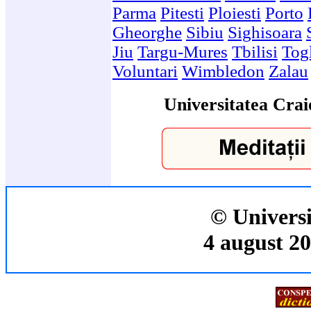
Parma
Pitesti
Ploiesti
Porto
Gheorghe
Sibiu
Sighisoara
Jiu
Targu-Mures
Tbilisi
Togl
Voluntari
Wimbledon
Zalau
Universitatea Crai
© Universi
4 august 20