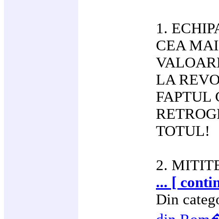
1. ECHIP
CEA MAI
VALOARE
LA REVO
FAPTUL 
RETROG
TOTUL!
2. MITIT
... [ conti
Din categ