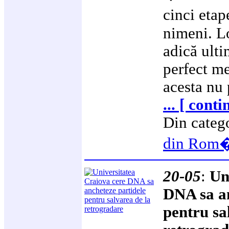
cinci eta
nimeni. L
adică ulti
perfect me
acesta nu 
... [ conti
Din categ
din Rom
20-05
:
Un
DNA sa an
pentru sa