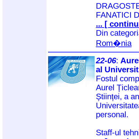
DRAGOSTEA
FANATICI 
... [ continu
Din categor
Rom�nia
22-06
:
Aure
al Universit
Fostul comp
Aurel Țiclea
Științei, a a
Universitate
personal.
Staff-ul tehn