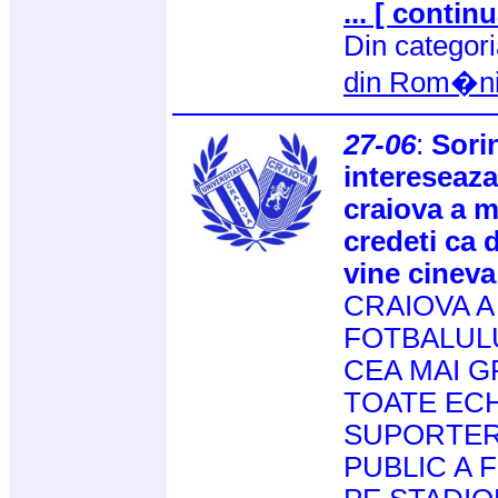
... [ continu
Din categor
din Rom�n
27-06
:
Sori
intereseaza
craiova a m
credeti ca 
vine cineva
CRAIOVA A
FOTBALULU
CEA MAI 
TOATE ECH
SUPORTERI
PUBLIC A 