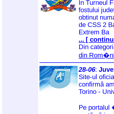
In Turneul F
fostului ju
obtinut numa
de CSS 2 Ba
Extrem Ba
... [ continu
Din categor
din Rom�n
28-06
:
Juve
Site-ul ofici
confirmă ami
Torino - Uni
Pe portalu