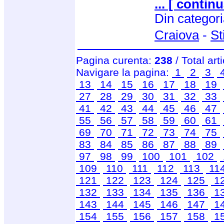
... [ continu
Din categor
Craiova
-
St
Pagina curenta:
238
/ Total art
Navigare la pagina:
1
2
3
13
14
15
16
17
18
19
27
28
29
30
31
32
33
41
42
43
44
45
46
47
55
56
57
58
59
60
61
69
70
71
72
73
74
75
83
84
85
86
87
88
89
97
98
99
100
101
102
109
110
111
112
113
11
121
122
123
124
125
1
132
133
134
135
136
1
143
144
145
146
147
1
154
155
156
157
158
1