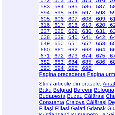
572
573
574
575
576
5
583
584
585
586
587
5
594
595
596
597
598
5
605
606
607
608
609
6
616
617
618
619
620
6
627
628
629
630
631
6
638
639
640
641
642
6
649
650
651
652
653
6
660
661
662
663
664
6
671
672
673
674
675
6
682
683
684
685
686
6
693
694
695
696
Pagina precedenta
Pagina urm
Stiri / articole din orasele:
Anta
Baku
Belgrad
Berceni
Bologna
Budapesta
Buzau
Cãlãrasi
Chi
Constanta
Craiova
Călărași
De
Filiași
Filiasi
Galati
Gdansk
Giu
Kristiansand
Kumamoto
La Val