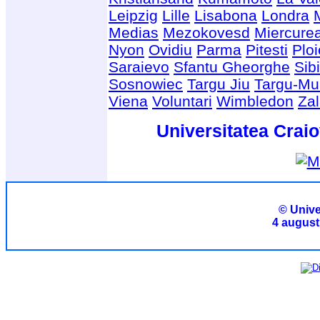
Leipzig
Lille
Lisabona
Londra
Medias
Mezokovesd
Miercure
Nyon
Ovidiu
Parma
Pitesti
Ploi
Saraievo
Sfantu Gheorghe
Sib
Sosnowiec
Targu Jiu
Targu-Mu
Viena
Voluntari
Wimbledon
Za
Universitatea Craio
© Unive
4 august