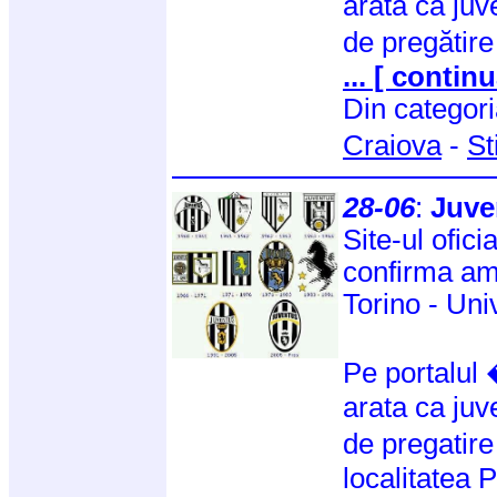
arată că juv
de pregătir
... [ continu
Din categor
Craiova
-
St
28-06
:
Juve
Site-ul ofici
confirma ami
Torino - Uni
Pe portalu
arata ca juv
de pregatire
localitatea P