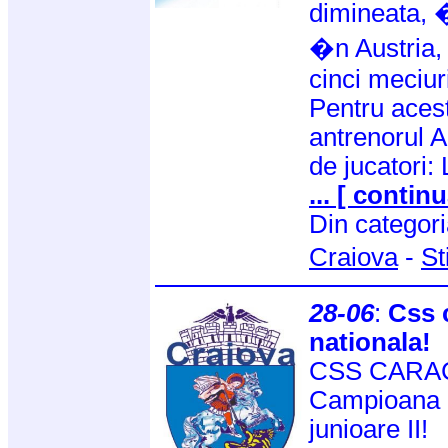
dimineata, �
�n Austria,
cinci meciur
Pentru acest
antrenorul A
de jucatori:
... [ continu
Din categor
Craiova
-
St
28-06
:
Css 
nationala!
CSS CARACAL
Campioana N
junioare II!