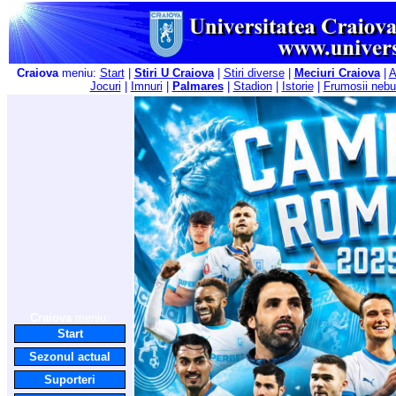
Craiova
meniu:
Start
|
Stiri U Craiova
|
Stiri diverse
|
Meciuri Craiova
|
A
Jocuri
|
Imnuri
|
Palmares
|
Stadion
|
Istorie
|
Frumosii nebu
Craiova
meniu:
Start
Sezonul actual
Suporteri