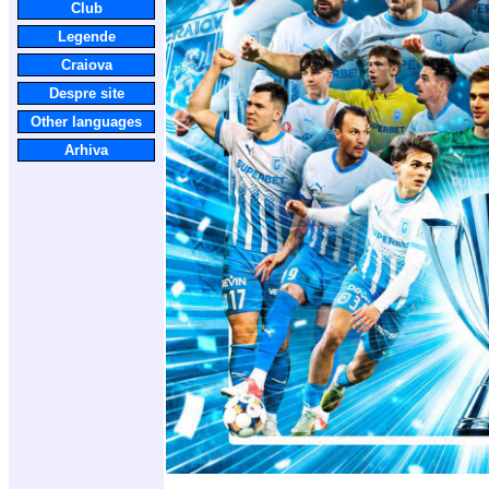
Club
Legende
Craiova
Despre site
Other languages
Arhiva