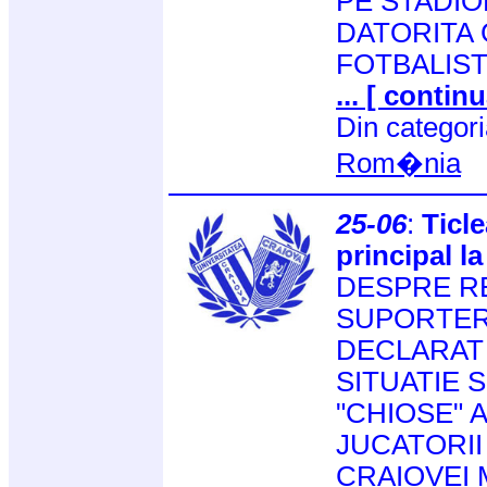
PE STADIO
DATORITA 
FOTBALIST
... [ continu
Din categor
Rom�nia
25-06
:
Ticl
principal la
DESPRE RE
SUPORTERI
DECLARAT 
SITUATIE S
"CHIOSE" 
JUCATORII
CRAIOVEI 