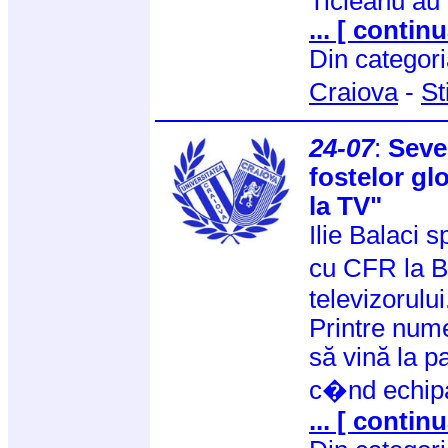
Ticleanu au
... [ continu
Din categor
Craiova
-
St
24-07
:
Seve
fostelor glo
la TV"
Ilie Balaci 
cu CFR la B
televizorului
Printre nume
să vină la pa
c�nd echipa
... [ continu