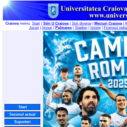
Craiova
meniu:
Start
|
Stiri U Craiova
|
Stiri diverse
|
Meciuri Craiova
|
A
Jocuri
|
Imnuri
|
Palmares
|
Stadion
|
Istorie
|
Frumosii nebu
Craiova
meniu:
Start
Sezonul actual
Suporteri