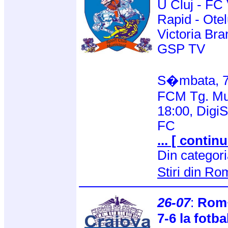
U Cluj - FC
Rapid - Otel
Victoria Bra
GSP TV
S�mbata, 7
FCM Tg. Mur
18:00, DigiS
FC
... [ continu
Din categor
Stiri din R
26-07
:
Rom�
7-6 la fotba