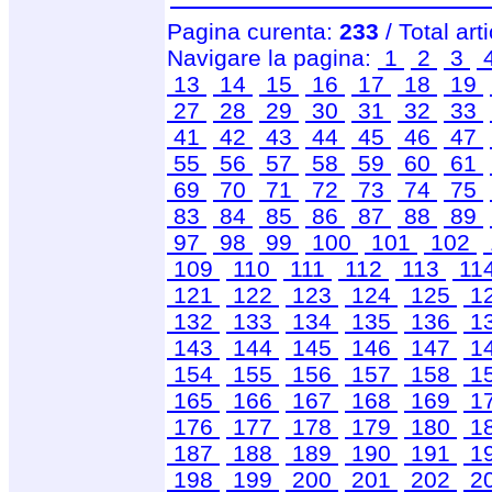
Pagina curenta:
233
/ Total art
Navigare la pagina:
1
2
3
13
14
15
16
17
18
19
27
28
29
30
31
32
33
41
42
43
44
45
46
47
55
56
57
58
59
60
61
69
70
71
72
73
74
75
83
84
85
86
87
88
89
97
98
99
100
101
102
109
110
111
112
113
11
121
122
123
124
125
1
132
133
134
135
136
1
143
144
145
146
147
1
154
155
156
157
158
1
165
166
167
168
169
1
176
177
178
179
180
1
187
188
189
190
191
1
198
199
200
201
202
2