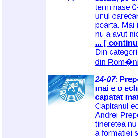
terminase 0-
unul oarecar
poarta. Mai
nu a avut ni
... [ continu
Din categor
din Rom�n
24-07
:
Prepe
mai e o ech
capatat mat
Capitanul ec
Andrei Prepe
tineretea nu
a formatiei 