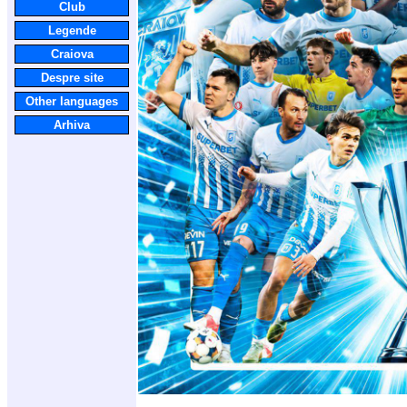
Club
Legende
Craiova
Despre site
Other languages
Arhiva