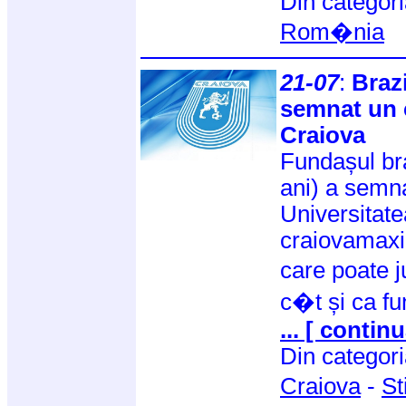
Din categor
Rom�nia
21-07
:
Braz
semnat un 
Craiova
Fundașul br
ani) a semna
Universitat
craiovamaxi
care poate j
c�t și ca f
... [ continu
Din categor
Craiova
-
St