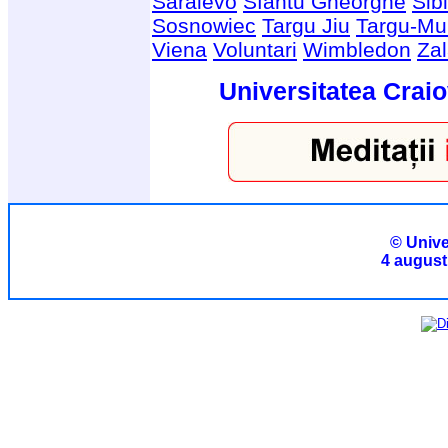
Saraievo
Sfantu Gheorghe
Sib
Sosnowiec
Targu Jiu
Targu-Mu
Viena
Voluntari
Wimbledon
Za
Universitatea Craio
© Unive
4 august