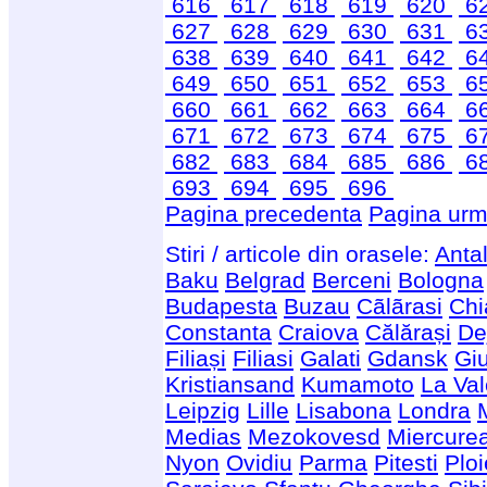
616
617
618
619
620
6
627
628
629
630
631
6
638
639
640
641
642
6
649
650
651
652
653
6
660
661
662
663
664
6
671
672
673
674
675
6
682
683
684
685
686
6
693
694
695
696
Pagina precedenta
Pagina urm
Stiri / articole din orasele:
Anta
Baku
Belgrad
Berceni
Bologna
Budapesta
Buzau
Cãlãrasi
Chi
Constanta
Craiova
Călărași
De
Filiași
Filiasi
Galati
Gdansk
Giu
Kristiansand
Kumamoto
La Val
Leipzig
Lille
Lisabona
Londra
Medias
Mezokovesd
Miercure
Nyon
Ovidiu
Parma
Pitesti
Ploi