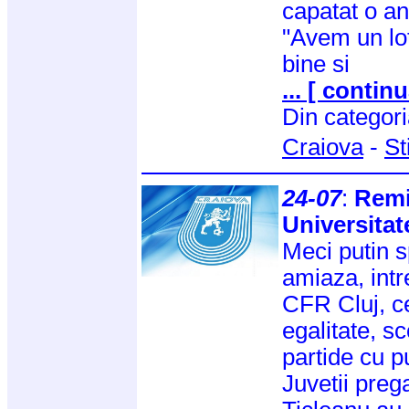
capatat o a
"Avem un lot
bine si
... [ continu
Din categor
Craiova
-
St
24-07
:
Remi
Universitat
Meci putin 
amiaza, intr
CFR Cluj, c
egalitate, sc
partide cu p
Juvetii preg