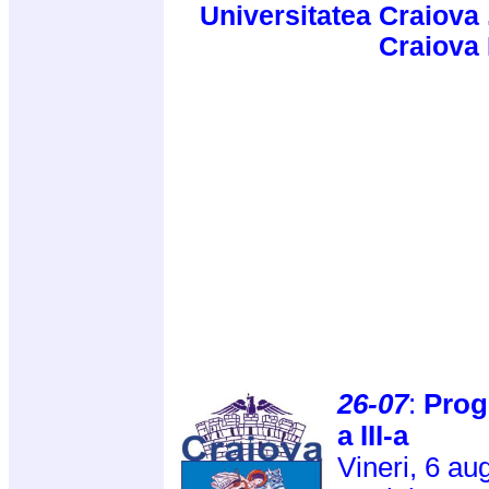
Universitatea Craiova 
Craiova
26-07
:
Progr
a III-a
Vineri, 6 au