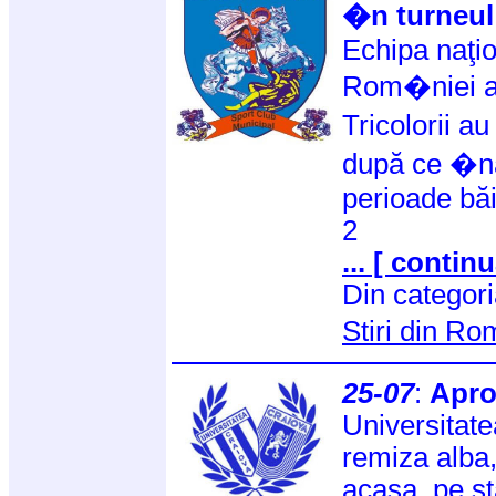
�n turneul 
Echipa naţio
Rom�niei a 
Tricolorii a
după ce �nai
perioade băi
2
... [ continu
Din categor
Stiri din R
25-07
:
Apro
Universitate
remiza alba,
acasa, pe s