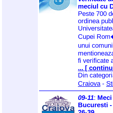
meciul cu 
Peste 700 d
ordinea publ
Universitate
Cupei Rom�n
unui comuni
mentioneaza 
fi verificate
... [ continu
Din categor
Craiova
-
St
09-11
:
Meci
Bucuresti 
26-39