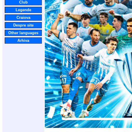
Club
Legende
Craiova
Despre site
Other languages
Arhiva