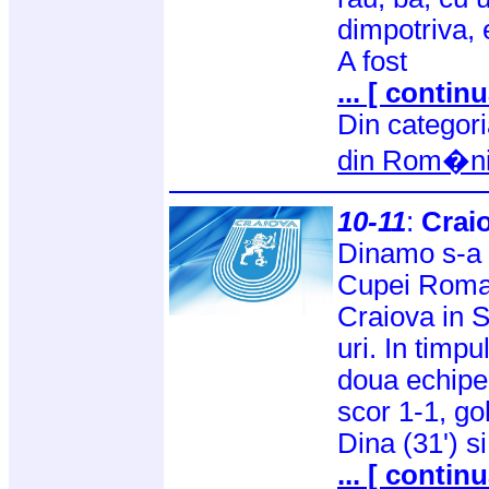
dimpotriva, 
A fost
... [ continu
Din categor
din Rom�n
10-11
:
Crai
Dinamo s-a c
Cupei Roman
Craiova in S
uri. In timp
doua echipe 
scor 1-1, go
Dina (31') s
... [ continu