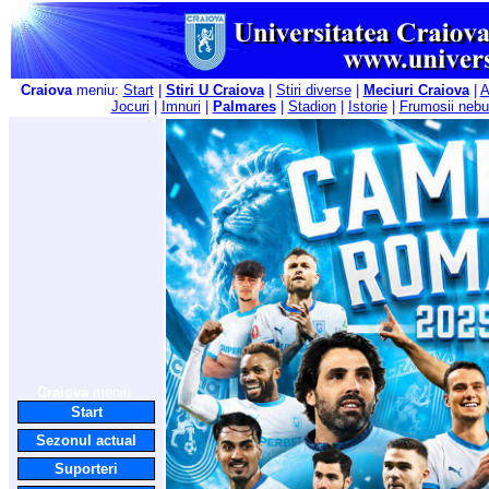
Craiova
meniu:
Start
|
Stiri U Craiova
|
Stiri diverse
|
Meciuri Craiova
|
A
Jocuri
|
Imnuri
|
Palmares
|
Stadion
|
Istorie
|
Frumosii nebu
Craiova
meniu:
Start
Sezonul actual
Suporteri