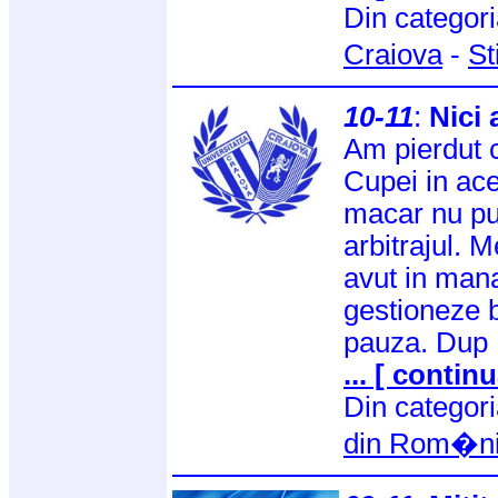
Din categor
Craiova
-
St
10-11
:
Nici
Am pierdut c
Cupei in ace
macar nu pu
arbitrajul. M
avut in mana
gestioneze b
pauza. Dup
... [ continu
Din categor
din Rom�n