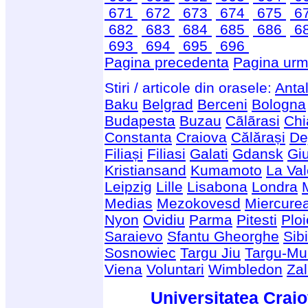
671
672
673
674
675
6
682
683
684
685
686
6
693
694
695
696
Pagina precedenta
Pagina urm
Stiri / articole din orasele:
Anta
Baku
Belgrad
Berceni
Bologna
Budapesta
Buzau
Cãlãrasi
Chi
Constanta
Craiova
Călărași
De
Filiași
Filiasi
Galati
Gdansk
Giu
Kristiansand
Kumamoto
La Val
Leipzig
Lille
Lisabona
Londra
Medias
Mezokovesd
Miercure
Nyon
Ovidiu
Parma
Pitesti
Ploi
Saraievo
Sfantu Gheorghe
Sib
Sosnowiec
Targu Jiu
Targu-Mu
Viena
Voluntari
Wimbledon
Za
Universitatea Craio