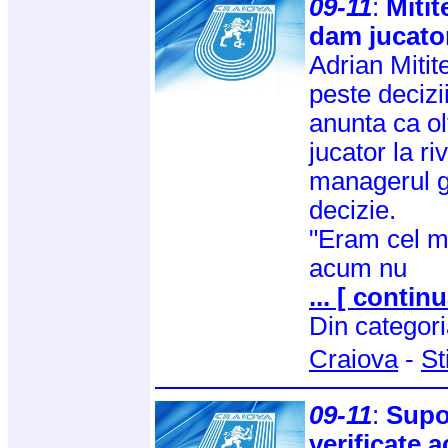
09-11
:
Mitit
dam jucatori
Adrian Mitit
peste decizii
anunta ca ol
jucator la ri
managerul g
decizie.
"Eram cel m
acum nu
... [ continu
Din categor
Craiova
-
St
09-11
:
Supor
verificate a