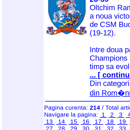
Oltchim Ram
a noua victo
de CSM Bucu
(19-12).
Intre doua p
Champions L
timp sa evol
... [ continu
Din categor
din Rom�n
Pagina curenta:
214
/ Total art
Navigare la pagina:
1
2
3
13
14
15
16
17
18
19
27
28
29
30
31
32
33