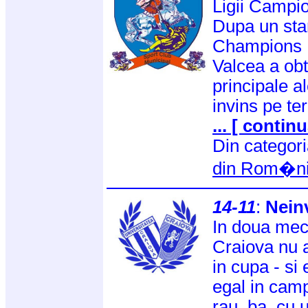
Ligii Campio
Dupa un star
Champions 
Valcea a obt
principale a
invins pe te
... [ continu
Din categor
din Rom�n
14-11
:
Nein
In doua mec
Craiova nu a
in cupa - si 
egal in camp
rau, ba, cu 