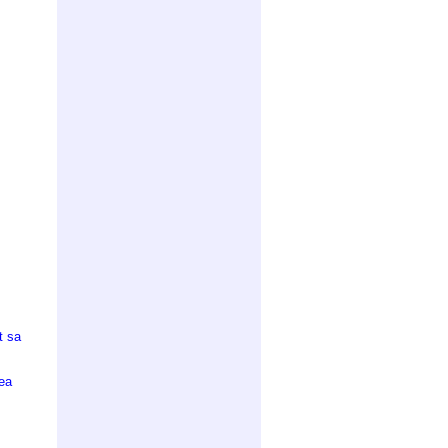
t sa
tea