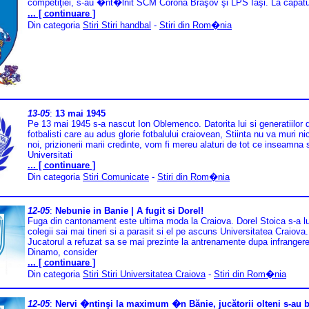
competiţiei, s-au �nt�lnit SCM Corona Braşov şi LPS Iaşi. La capătu
... [ continuare ]
Din categoria
Stiri Stiri handbal
-
Stiri din Rom�nia
13-05
:
13 mai 1945
Pe 13 mai 1945 s-a nascut Ion Oblemenco. Datorita lui si generatiilor 
fotbalisti care au adus glorie fotbalului craiovean, Stiinta nu va muri ni
noi, prizionerii marii credinte, vom fi mereu alaturi de tot ce inseamna s
Universitati
... [ continuare ]
Din categoria
Stiri Comunicate
-
Stiri din Rom�nia
12-05
:
Nebunie in Banie | A fugit si Dorel!
Fuga din cantonament este ultima moda la Craiova. Dorel Stoica s-a l
colegii sai mai tineri si a parasit si el pe ascuns Universitatea Craiova.
Jucatorul a refuzat sa se mai prezinte la antrenamente dupa infranger
Dinamo, consider
... [ continuare ]
Din categoria
Stiri Stiri Universitatea Craiova
-
Stiri din Rom�nia
12-05
:
Nervi �ntinşi la maximum �n Bănie, jucătorii olteni s-au b