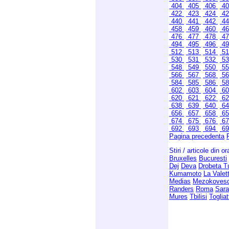
404
405
406
4
422
423
424
4
440
441
442
4
458
459
460
4
476
477
478
4
494
495
496
4
512
513
514
5
530
531
532
5
548
549
550
5
566
567
568
5
584
585
586
5
602
603
604
6
620
621
622
6
638
639
640
6
656
657
658
6
674
675
676
6
692
693
694
6
Pagina precedenta
Stiri / articole din o
Bruxelles
Bucuresti
Dej
Deva
Drobeta T
Kumamoto
La Valet
Medias
Mezokoves
Randers
Roma
Sara
Mures
Tbilisi
Togliat