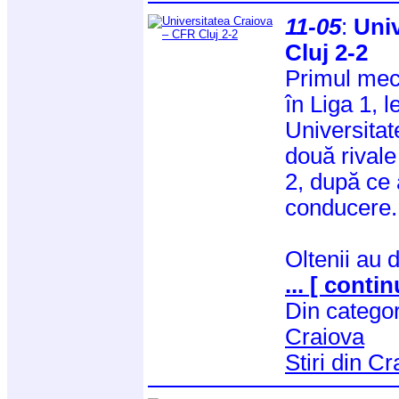
11-05
:
Univ
Cluj 2-2
Primul meci
în Liga 1, l
Universitat
două rivale
2, după ce 
conducere.
Oltenii au 
... [ contin
Din catego
Craiova
Stiri din C