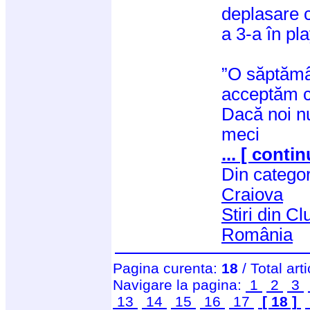
deplasare 
a 3-a în pla
”O săptămân
acceptăm c
Dacă noi n
meci
... [ contin
Din catego
Craiova
Stiri din C
România
Pagina curenta:
18
/ Total art
Navigare la pagina:
1
2
3
13
14
15
16
17
[ 18 ]