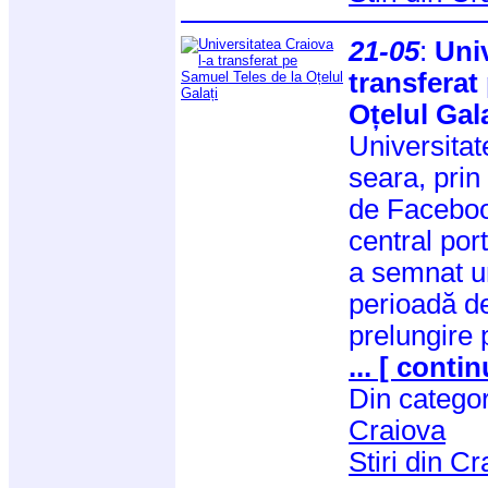
21-05
:
Univ
transferat
Oțelul Gala
Universitat
seara, prin 
de Facebook
central po
a semnat un
perioadă de
prelungire 
... [ contin
Din catego
Craiova
Stiri din C