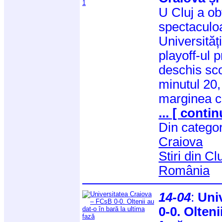
U Cluj a obț
spectaculoa
Universităț
playoff-ul p
deschis sco
minutul 20,
marginea ca
... [ contin
Din catego
Craiova
Stiri din C
România
14-04
:
Uni
0-0. Olteni