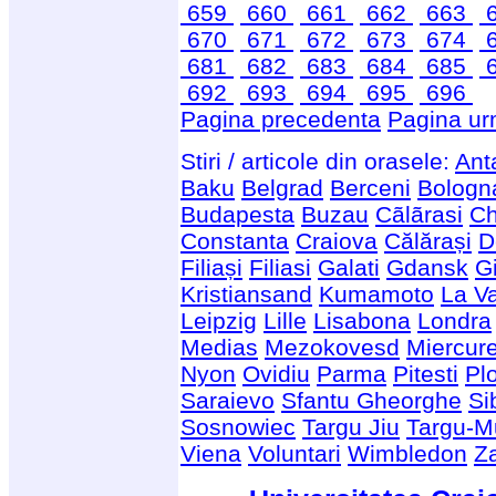
659
660
661
662
663
670
671
672
673
674
681
682
683
684
685
692
693
694
695
696
Pagina precedenta
Pagina ur
Stiri / articole din orasele:
Ant
Baku
Belgrad
Berceni
Bologn
Budapesta
Buzau
Cãlãrasi
Ch
Constanta
Craiova
Călărași
D
Filiași
Filiasi
Galati
Gdansk
G
Kristiansand
Kumamoto
La Va
Leipzig
Lille
Lisabona
Londra
Medias
Mezokovesd
Miercur
Nyon
Ovidiu
Parma
Pitesti
Plo
Saraievo
Sfantu Gheorghe
Si
Sosnowiec
Targu Jiu
Targu-M
Viena
Voluntari
Wimbledon
Z