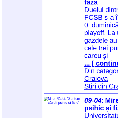
fază
Duelul dint
FCSB s-a în
0, duminică
playoff. La
gazdele au 
cele trei pu
careu și
... [ contin
Din catego
Craiova
Stiri din C
09-04
:
Mir
psihic și f
Universitat