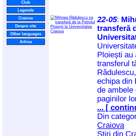
Club
Legende
22-05
:
Mih
Craiova
Despre site
transferă d
Other languages
Universita
Arhiva
Universitat
Ploiești au
transferul 
Rădulescu, 
echipa din 
de ambele c
paginilor lo
... [ contin
Din catego
Craiova
Stiri din C