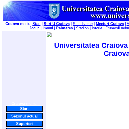
Craiova
meniu:
Start
|
Stiri U Craiova
|
Stiri diverse
|
Meciuri Craiova
|
A
Jocuri
|
Imnuri
|
Palmares
|
Stadion
|
Istorie
|
Frumosii nebu
Universitatea Craiova 
Craiov
Craiova
meniu:
Start
Sezonul actual
Suporteri