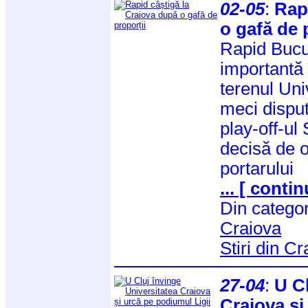
02-05
:
Rap
o gafă de 
Rapid Bucur
importantă 
terenul Univ
meci disput
play-off-ul 
decisă de 
portarului
... [ contin
Din catego
Craiova
Stiri din C
27-04
:
U Cl
Craiova și