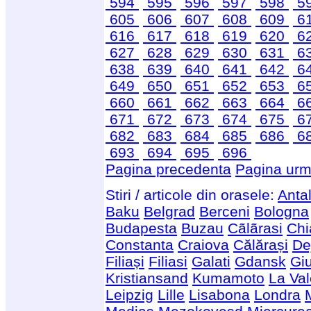
594
595
596
597
598
5
605
606
607
608
609
6
616
617
618
619
620
6
627
628
629
630
631
6
638
639
640
641
642
6
649
650
651
652
653
6
660
661
662
663
664
6
671
672
673
674
675
6
682
683
684
685
686
6
693
694
695
696
Pagina precedenta
Pagina urm
Stiri / articole din orasele:
Anta
Baku
Belgrad
Berceni
Bologna
Budapesta
Buzau
Cãlãrasi
Chi
Constanta
Craiova
Călărași
De
Filiași
Filiasi
Galati
Gdansk
Giu
Kristiansand
Kumamoto
La Val
Leipzig
Lille
Lisabona
Londra