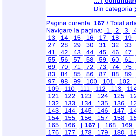
... [ continuar
Din categoria
Pagina curenta:
167
/ Total art
Navigare la pagina:
1
2
3
13
14
15
16
17
18
19
27
28
29
30
31
32
33
41
42
43
44
45
46
47
55
56
57
58
59
60
61
69
70
71
72
73
74
75
83
84
85
86
87
88
89
97
98
99
100
101
102
109
110
111
112
113
11
121
122
123
124
125
1
132
133
134
135
136
1
143
144
145
146
147
1
154
155
156
157
158
1
165
166
[ 167 ]
168
169
176
177
178
179
180
1