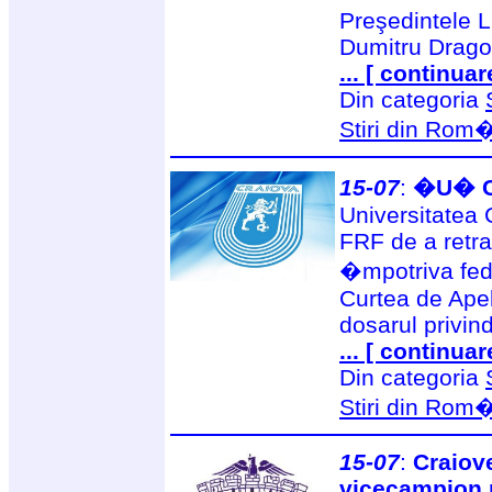
Preşedintele Li
Dumitru Drago
... [ continuar
Din categoria
Stiri din Rom
15-07
:
�U� Cr
Universitatea 
FRF de a retra
�mpotriva feder
Curtea de Apel
dosarul privin
... [ continuar
Din categoria
Stiri din Rom
15-07
:
Craiov
vicecampion 