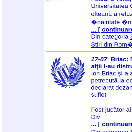
Universitatea
olteană a refu
�naintate �n 
... [ continuar
Din categoria
Stiri din Rom
17-07
:
Briac: 
alţii l-au dist
Ion Briac şi-a
petrecută la ec
declarat dezam
suflet
Fost jucător a
Div
... [ continuar
Din categoria