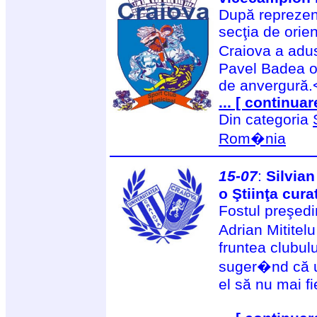
După reprezenta
secţia de orie
Craiova a adus
Pavel Badea o 
de anvergură.
... [ continuar
Din categoria
Rom�nia
15-07
:
Silvian
o Ştiinţa cura
Fostul preşedi
Adrian Mititel
fruntea clubulu
suger�nd că 
el să nu mai fi