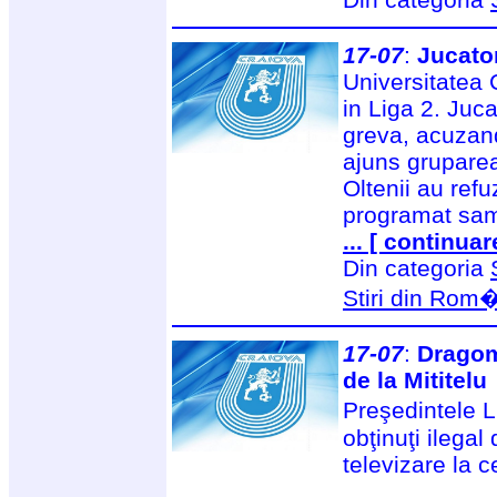
17-07
:
Jucator
Universitatea 
in Liga 2. Jucat
greva, acuzand
ajuns gruparea
Oltenii au ref
programat sam
... [ continuar
Din categoria
Stiri din Rom
17-07
:
Dragomi
de la Mititelu
Preşedintele 
obţinuţi ilegal
televizare la c