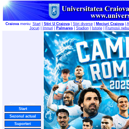
Craiova
meniu:
Start
|
Stiri U Craiova
|
Stiri diverse
|
Meciuri Craiova
|
A
Jocuri
|
Imnuri
|
Palmares
|
Stadion
|
Istorie
|
Frumosii nebu
Craiova
meniu:
Start
Sezonul actual
Suporteri