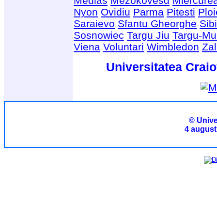
Medias
Mezokovesd
Miercure
Nyon
Ovidiu
Parma
Pitesti
Ploi
Saraievo
Sfantu Gheorghe
Sib
Sosnowiec
Targu Jiu
Targu-Mu
Viena
Voluntari
Wimbledon
Za
Universitatea Craio
© Unive
4 august