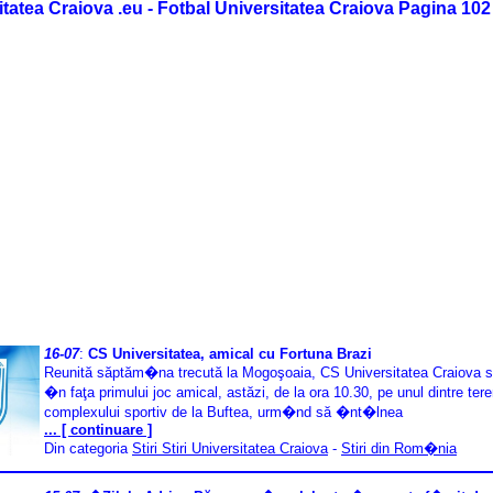
itatea Craiova .eu - Fotbal Universitatea Craiova Pagina 102
16-07
:
CS Universitatea, amical cu Fortuna Brazi
Reunită săptăm�na trecută la Mogoşoaia, CS Universitatea Craiova s
�n faţa primului joc amical, astăzi, de la ora 10.30, pe unul dintre tere
complexului sportiv de la Buftea, urm�nd să �nt�lnea
... [ continuare ]
Din categoria
Stiri Stiri Universitatea Craiova
-
Stiri din Rom�nia