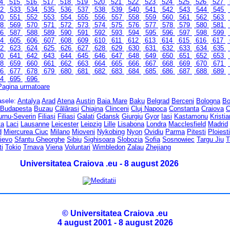
14
515
516
517
518
519
520
521
522
523
524
525
526
527
32
533
534
535
536
537
538
539
540
541
542
543
544
545
50
551
552
553
554
555
556
557
558
559
560
561
562
563
68
569
570
571
572
573
574
575
576
577
578
579
580
581
86
587
588
589
590
591
592
593
594
595
596
597
598
599
04
605
606
607
608
609
610
611
612
613
614
615
616
617
22
623
624
625
626
627
628
629
630
631
632
633
634
635
40
641
642
643
644
645
646
647
648
649
650
651
652
653
58
659
660
661
662
663
664
665
666
667
668
669
670
671
76
677
678
679
680
681
682
683
684
685
686
687
688
689
94
695
696
Pagina urmatoare
rasele:
Antalya
Arad
Atena
Austin
Baia Mare
Baku
Belgrad
Berceni
Bologna
Bo
Budapesta
Buzau
Cãlãrasi
Chiajna
Clinceni
Cluj Napoca
Constanta
Craiova
C
urnu-Severin
Filiași
Filiasi
Galati
Gdansk
Giurgiu
Gyor
Iasi
Kastamonu
Kristi
ta
Laci
Lausanne
Leicester
Leipzig
Lille
Lisabona
Londra
Macclesfield
Madrid
d
Miercurea Ciuc
Milano
Mioveni
Nykobing
Nyon
Ovidiu
Parma
Pitesti
Ploiesti
ievo
Sfantu Gheorghe
Sibiu
Sighisoara
Slobozia
Sofia
Sosnowiec
Targu Jiu
T
ti
Tokio
Trnava
Viena
Voluntari
Wimbledon
Zalau
Zhejiang
Universitatea Craiova .eu - 8 august 2026
© Universitatea Craiova .eu
4 august 2001 - 8 august 2026