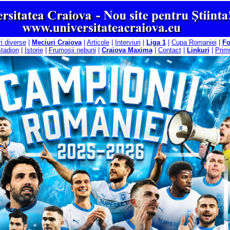
ri diverse
|
Meciuri Craiova
|
Articole
|
Interviuri
|
Liga 1
|
Cupa Romaniei
|
F
tadion
|
Istorie
|
Frumosii nebuni
|
Craiova Maxima
|
Contact
|
Linkuri
|
Primu