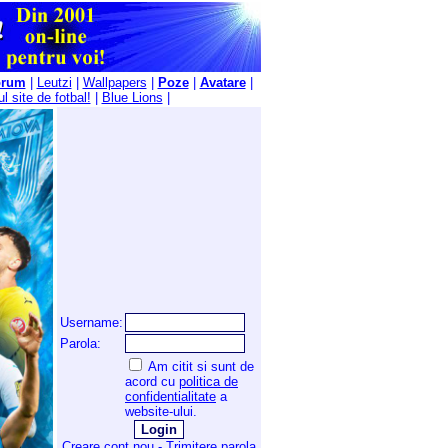
orum
|
Leutzi
|
Wallpapers
|
Poze
|
Avatare
|
l site de fotbal!
|
Blue Lions
|
Username:
Parola:
Am citit si sunt de
acord cu
politica de
confidentialitate
a
website-ului.
Creare cont nou
-
Trimitere parola