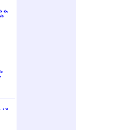
cu� �n
ale
 la
n
, s-a