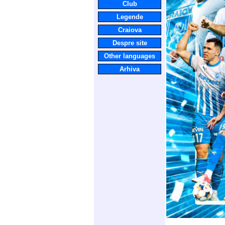
Club
Legende
Craiova
Despre site
Other languages
Arhiva