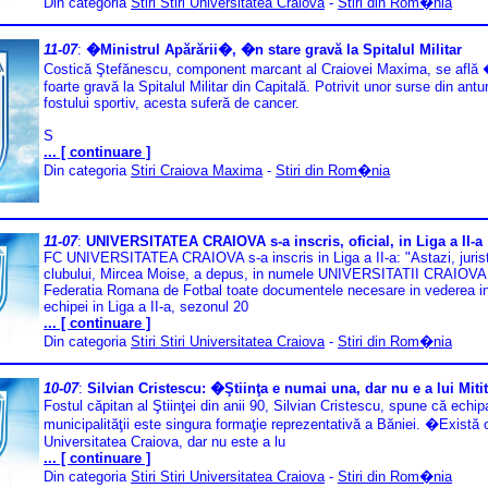
Din categoria
Stiri Stiri Universitatea Craiova
-
Stiri din Rom�nia
11-07
:
�Ministrul Apărării�, �n stare gravă la Spitalul Militar
Costică Ştefănescu, component marcant al Craiovei Maxima, se află 
foarte gravă la Spitalul Militar din Capitală. Potrivit unor surse din antur
fostului sportiv, acesta suferă de cancer.
S
... [ continuare ]
Din categoria
Stiri Craiova Maxima
-
Stiri din Rom�nia
11-07
:
UNIVERSITATEA CRAIOVA s-a inscris, oficial, in Liga a II-a
FC UNIVERSITATEA CRAIOVA s-a inscris in Liga a II-a: "Astazi, jurist
clubului, Mircea Moise, a depus, in numele UNIVERSITATII CRAIOVA,
Federatia Romana de Fotbal toate documentele necesare in vederea ins
echipei in Liga a II-a, sezonul 20
... [ continuare ]
Din categoria
Stiri Stiri Universitatea Craiova
-
Stiri din Rom�nia
10-07
:
Silvian Cristescu: �Ştiinţa e numai una, dar nu e a lui Miti
Fostul căpitan al Ştiinţei din anii 90, Silvian Cristescu, spune că echip
municipalităţii este singura formaţie reprezentativă a Băniei. �Există 
Universitatea Craiova, dar nu este a lu
... [ continuare ]
Din categoria
Stiri Stiri Universitatea Craiova
-
Stiri din Rom�nia