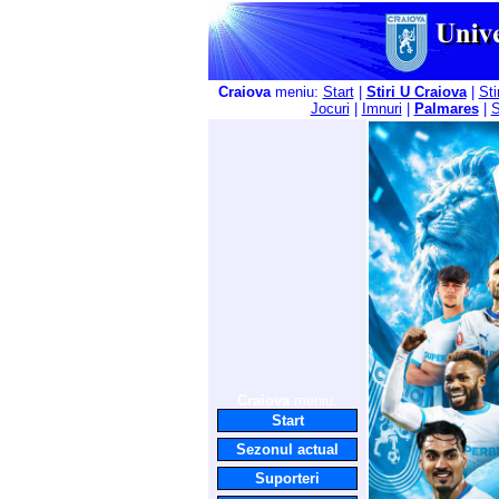
Craiova
meniu:
Start
|
Stiri U Craiova
|
Sti
Jocuri
|
Imnuri
|
Palmares
|
S
Craiova
meniu:
Start
Sezonul actual
Suporteri