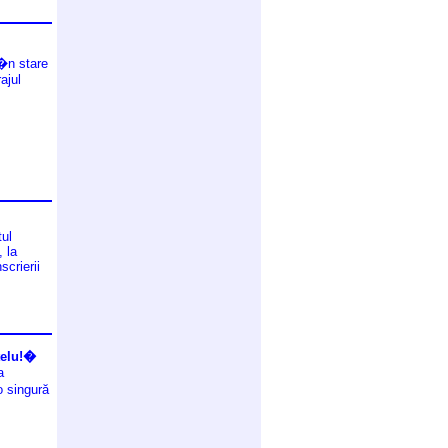
�n stare
ajul
ul
 la
crierii
telu!�
a
o singură