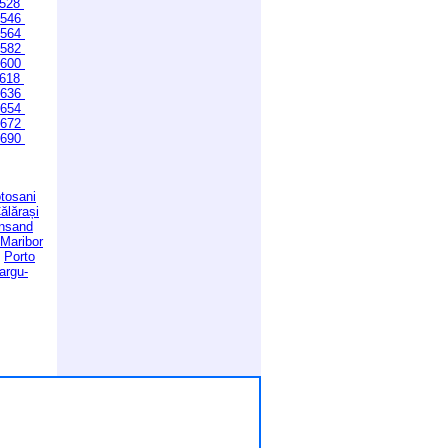
528
546
564
582
600
618
636
654
672
690
tosani
ălărași
ansand
Maribor
Porto
argu-