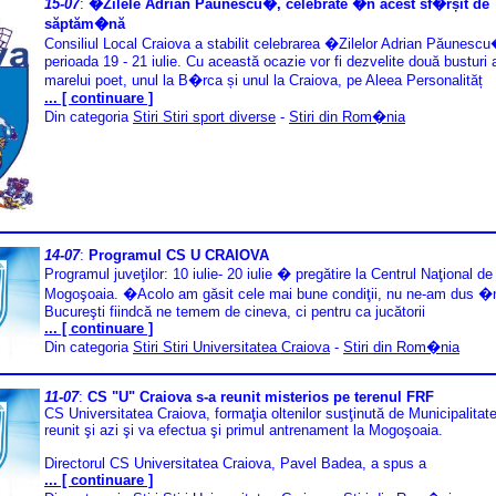
15-07
:
�Zilele Adrian Păunescu�, celebrate �n acest sf�rșit de
săptăm�nă
Consiliul Local Craiova a stabilit celebrarea �Zilelor Adrian Păunes
perioada 19 - 21 iulie. Cu această ocazie vor fi dezvelite două busturi 
marelui poet, unul la B�rca și unul la Craiova, pe Aleea Personalităț
... [ continuare ]
Din categoria
Stiri Stiri sport diverse
-
Stiri din Rom�nia
14-07
:
Programul CS U CRAIOVA
Programul juveţilor: 10 iulie- 20 iulie � pregătire la Centrul Naţional de
Mogoşoaia. �Acolo am găsit cele mai bune condiţii, nu ne-am dus �
Bucureşti fiindcă ne temem de cineva, ci pentru ca jucătorii
... [ continuare ]
Din categoria
Stiri Stiri Universitatea Craiova
-
Stiri din Rom�nia
11-07
:
CS "U" Craiova s-a reunit misterios pe terenul FRF
CS Universitatea Craiova, formaţia oltenilor susţinută de Municipalitate
reunit şi azi şi va efectua şi primul antrenament la Mogoşoaia.
Directorul CS Universitatea Craiova, Pavel Badea, a spus a
... [ continuare ]