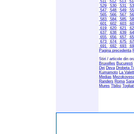
511
512
513
5
529
530
531
5
547
548
549
5
565
566
567
5
583
584
585
5
601
602
603
6
619
620
621
6
637
638
639
6
655
656
657
6
673
674
675
6
691
692
693
6
Pagina precedenta
Stiri / articole din o
Bruxelles
Bucuresti
Dej
Deva
Drobeta T
Kumamoto
La Valet
Medias
Mezokoves
Randers
Roma
Sara
Mures
Tbilisi
Togliat