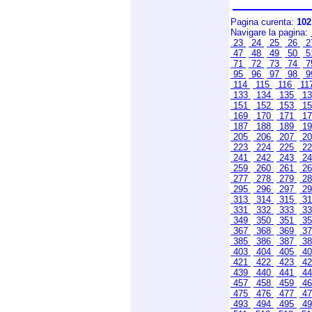
Pagina curenta:
102
Navigare la pagina:
23
24
25
26
2
47
48
49
50
5
71
72
73
74
7
95
96
97
98
9
114
115
116
11
133
134
135
1
151
152
153
1
169
170
171
1
187
188
189
1
205
206
207
2
223
224
225
2
241
242
243
2
259
260
261
2
277
278
279
2
295
296
297
2
313
314
315
3
331
332
333
3
349
350
351
3
367
368
369
3
385
386
387
3
403
404
405
4
421
422
423
4
439
440
441
4
457
458
459
4
475
476
477
4
493
494
495
4