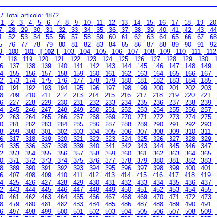
/ Total articole: 4872
1
2
3
4
5
6
7
8
9
10
11
12
13
14
15
16
17
18
19
2
7
28
29
30
31
32
33
34
35
36
37
38
39
40
41
42
43
4
1
52
53
54
55
56
57
58
59
60
61
62
63
64
65
66
67
6
5
76
77
78
79
80
81
82
83
84
85
86
87
88
89
90
91
9
9
100
101
[ 102 ]
103
104
105
106
107
108
109
110
111
11
7
118
119
120
121
122
123
124
125
126
127
128
129
130
1
36
137
138
139
140
141
142
143
144
145
146
147
148
149
54
155
156
157
158
159
160
161
162
163
164
165
166
167
72
173
174
175
176
177
178
179
180
181
182
183
184
185
90
191
192
193
194
195
196
197
198
199
200
201
202
203
08
209
210
211
212
213
214
215
216
217
218
219
220
221
26
227
228
229
230
231
232
233
234
235
236
237
238
239
44
245
246
247
248
249
250
251
252
253
254
255
256
257
62
263
264
265
266
267
268
269
270
271
272
273
274
275
80
281
282
283
284
285
286
287
288
289
290
291
292
293
98
299
300
301
302
303
304
305
306
307
308
309
310
311
16
317
318
319
320
321
322
323
324
325
326
327
328
329
34
335
336
337
338
339
340
341
342
343
344
345
346
347
52
353
354
355
356
357
358
359
360
361
362
363
364
365
70
371
372
373
374
375
376
377
378
379
380
381
382
383
88
389
390
391
392
393
394
395
396
397
398
399
400
401
06
407
408
409
410
411
412
413
414
415
416
417
418
419
24
425
426
427
428
429
430
431
432
433
434
435
436
437
42
443
444
445
446
447
448
449
450
451
452
453
454
455
60
461
462
463
464
465
466
467
468
469
470
471
472
473
78
479
480
481
482
483
484
485
486
487
488
489
490
491
96
497
498
499
500
501
502
503
504
505
506
507
508
509