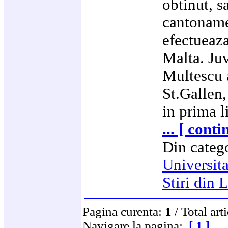
obtinut, s
cantonamen
efectueaza
Malta. Juv
Multescu 
St.Gallen,
in prima l
... [ conti
Din categ
Universit
Stiri din 
Pagina curenta:
1
/ Total art
Navigare la pagina:
[ 1 ]