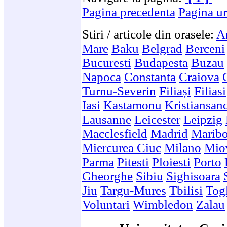
Pagina precedenta
Pagina u
Stiri / articole din orasele:
A
Mare
Baku
Belgrad
Berceni
Bucuresti
Budapesta
Buzau
Napoca
Constanta
Craiova
Turnu-Severin
Filiași
Filiasi
Iasi
Kastamonu
Kristiansan
Lausanne
Leicester
Leipzig
Macclesfield
Madrid
Maribo
Miercurea Ciuc
Milano
Mio
Parma
Pitesti
Ploiesti
Porto
Gheorghe
Sibiu
Sighisoara
Jiu
Targu-Mures
Tbilisi
Togl
Voluntari
Wimbledon
Zalau