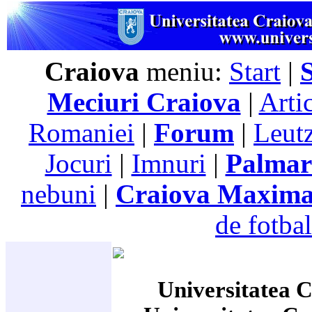
Craiova
meniu:
Start
|
Meciuri Craiova
|
Arti
Romaniei
|
Forum
|
Leutz
Jocuri
|
Imnuri
|
Palmar
nebuni
|
Craiova Maxim
de fotbal
Universitatea C