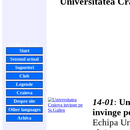
Universitatea Cr
Craiova
meniu:
Start
Sezonul actual
Suporteri
Club
Legende
Craiova
14-01
:
Un
Despre site
Other languages
invinge p
Arhiva
Echipa Un